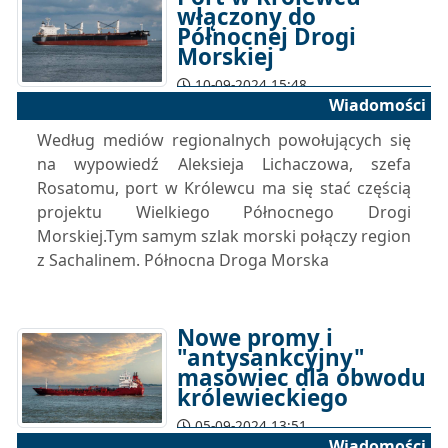
włączony do
Północnej Drogi
Morskiej
10-09-2024 15:48
Wiadomości
Według mediów regionalnych powołujących się
na wypowiedź Aleksieja Lichaczowa, szefa
Rosatomu, port w Królewcu ma się stać częścią
projektu Wielkiego Północnego Drogi
Morskiej.Tym samym szlak morski połączy region
z Sachalinem. Północna Droga Morska
Nowe promy i
"antysankcyjny"
masowiec dla obwodu
królewieckiego
05-09-2024 13:51
Wiadomości