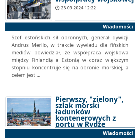
23-09-2024 12:22
Wiadomości
Szef estońskich sił obronnych, generał dywizji
Andrus Merilo, w trakcie wywiadu dla fińskich
mediów powiedział, że współpraca wojskowa
między Finlandią a Estonią w coraz większym
stopniu koncentruje się na obronie morskiej, a
celem jest ...
Pierwszy, "zielony",
szlak morski
ładunków
kontenerowych z
portu w Rydze
Wiadomości
17-09-2024 10:35