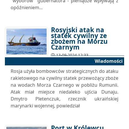
"wyborów" gubernatora - pieniądze wpływają z
opóźnieniem...
Rosyjski atak na
statek cywilny ze
zbożem na Morzu
Czarnym
13-09-2024 12:33
Wiadomości
Rosja użyła bombowców strategicznych do ataku
rakietowego na cywilny statek przewożący zboże
na wodach Morza Czarnego w pobliżu Rumunii.
Atak miał miejsce niedaleko ujścia Dunaju.
Dmytro Pletenczuk, rzecznik ukraińskiej
marynarki wojennej, powiedział
Port w Królewcu