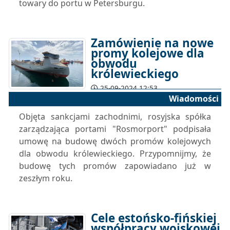
towary do portu w Petersburgu.
Zamówienie na nowe
promy kolejowe dla
obwodu
królewieckiego
25-09-2024 12:53
Wiadomości
Objęta sankcjami zachodnimi, rosyjska spółka
zarządzająca portami "Rosmorport" podpisała
umowę na budowę dwóch promów kolejowych
dla obwodu królewieckiego. Przypomnijmy, że
budowę tych promów zapowiadano już w
zeszłym roku.
Cele estońsko-fińskiej
współpracy wojskowej