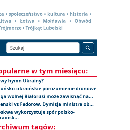
a • społeczeństwo • kultura • historia •
 Litwa • Łotwa • Mołdawia • Obwód
Trójmorze • Trójkąt Lubelski
opularne w tym miesiącu:
wy hymn Ukrainy?
tońsko-ukraińskie porozumienie dronowe
aga wolnej Białorusi może zawisnąć na...
łenski vs Fedorow. Dymisja ministra ob...
skwa wykorzystuje spór polsko-
raińsk...
rchiwum tagów: