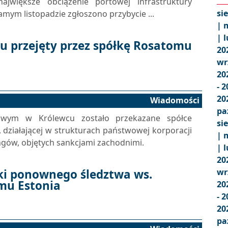
jwiększe obciążenie portowej infrastruktury
si
amym listopadzie zgłoszono przybycie ...
|
m
|
l
u przejęty przez spółkę Rosatomu
20
wr
20
- 
20
Wiadomości
pa
owym w Królewcu zostało przekazane spółce
si
 działającej w strukturach państwowej korporacji
|
m
ngów, objętych sankcjami zachodnimi.
|
l
20
ki ponownego śledztwa ws.
wr
mu Estonia
20
- 
20
pa