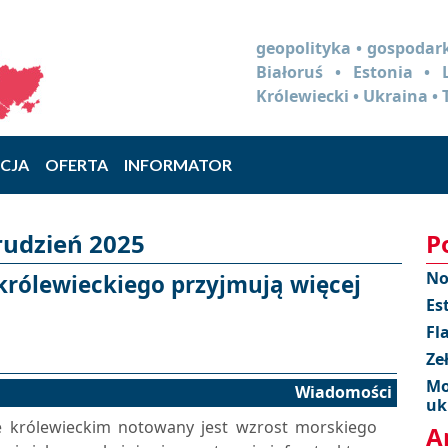
geopolityka • gospodark
Białoruś • Estonia •
Królewiecki • Ukraina • 
CJA
OFERTA
INFORMATOR
rudzień 2025
P
No
rólewieckiego przyjmują więcej
Es
Fl
Ze
Mo
Wiadomości
uk
 królewieckim notowany jest wzrost morskiego
A