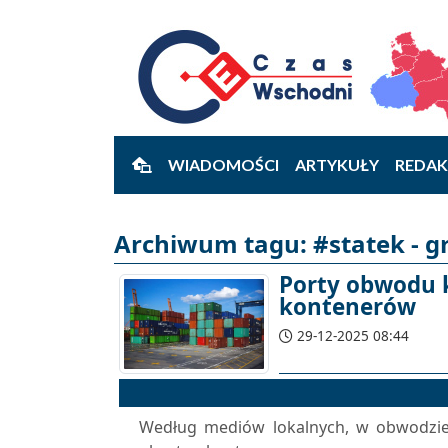
WIADOMOŚCI
ARTYKUŁY
REDAK
Archiwum tagu: #statek - g
Porty obwodu k
kontenerów
29-12-2025 08:44
Według mediów lokalnych, w obwodzie