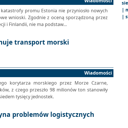
Wiadomości
si
|
m
 katastrofy promu Estonia nie przyniosło nowych
|
s
owe wnioski. Zgodnie z oceną sporządzoną przez
i i Finlandii, nie ma podstaw...
muje transport morski
Wiadomości
go korytarza morskiego przez Morze Czarne,
ków, z czego przeszło 98 milionów ton stanowiły
siedem tysięcy jednostek.
yna problemów logistycznych