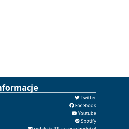
nformacje
Twitter
Facebook
Youtube
Spotify
redakcja [[]] czaswschodni.pl