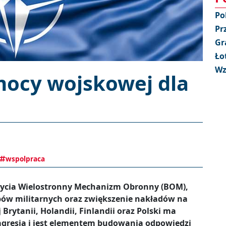
Po
Pr
Gr
Ło
Wz
ocy wojskowej dla
wspolpraca
 życia Wielostronny Mechanizm Obronny (BOM),
pów militarnych oraz zwiększenie nakładów na
Brytanii, Holandii, Finlandii oraz Polski ma
 agresją i jest elementem budowania odpowiedzi