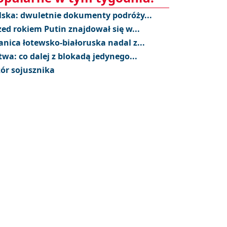
lska: dwuletnie dokumenty podróży...
zed rokiem Putin znajdował się w...
anica łotewsko-białoruska nadal z...
twa: co dalej z blokadą jedynego...
ór sojusznika