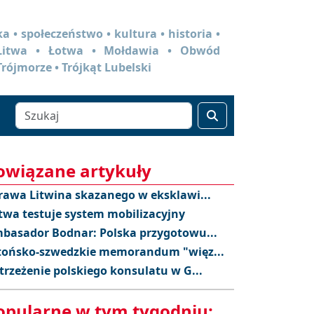
a • społeczeństwo • kultura • historia •
 Litwa • Łotwa • Mołdawia • Obwód
Trójmorze • Trójkąt Lubelski
owiązane artykuły
rawa Litwina skazanego w eksklawi...
twa testuje system mobilizacyjny
basador Bodnar: Polska przygotowu...
tońsko-szwedzkie memorandum "więz...
trzeżenie polskiego konsulatu w G...
opularne w tym tygodniu: