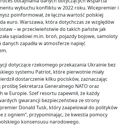
proces odtajniania danych dotyczących wsparcia
ntu wybuchu konfliktu w 2022 roku. Wicepremier i
ysz poinformował, że łączna wartość polskiej
arda euro. Warszawa, która dotychczas ze względów
staw – w przeciwieństwie do takich państw jak
zała sąsiadowi m.in. broń, pojazdy bojowe, samoloty
ch danych zapadła w atmosferze napięć
em.
ycji dotyczące rzekomego przekazania Ukrainie bez
skiego systemu Patriot, które pierwotnie miały
ierdził dostarczenie kilku pocisków, zaznaczając
ną prośbę Sekretarza Generalnego NATO oraz
h w Europie. Szef resortu zapewnił, że każdy
twardych gwarancji bezpieczeństwa ze strony
premier Donald Tusk, który zaapelował do polityków
ie z ogniem”, przypominając, że kwestia pomocy
 polskiego konsensusu narodowego.