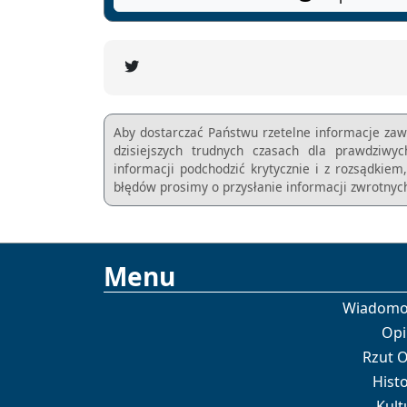
Aby dostarczać Państwu rzetelne informacje zaw
dzisiejszych trudnych czasach dla prawdziwy
informacji podchodzić krytycznie i z rozsądkie
błędów prosimy o przysłanie informacji zwrotnych
Menu
Wiadomo
Opi
Rzut 
Histo
Kult