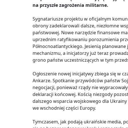
na przyszłe zagrożenia militarne.
Sygnatariusze projektu w oficjalnym komun
obrony zadeklarowali dalsze, niezłomne ws
państwowej. Nowe narzędzie finansowe ma 
uprzednim ratyfikowaniu porozumienia prze
Północnoatlantyckiego. Jesienią planowane j
mechanizmu, a inicjatorzy już teraz prowa
grono państw uczestniczących w tym przeds
Ogłoszenie nowej inicjatywy zbiega się w c
Ankarze. Spotkanie przywódców państw Soj
negocjacji, ponieważ rządy nie wypracował
deklaracji końcowej. Kością niezgody pozo
dalszego wsparcia wojskowego dla Ukrainy
we wschodniej części Europy.
Tymczasem, jak podają ukraińskie media, 