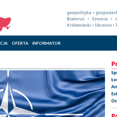
geopolityka • gospodark
Białoruś • Estonia •
Królewiecki • Ukraina • 
CJA
OFERTA
INFORMATOR
P
Sp
Ło
Am
Es
Os
P