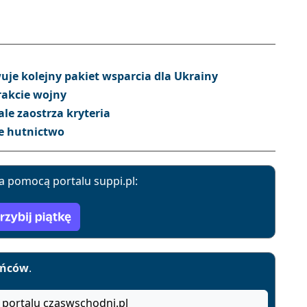
je kolejny pakiet wsparcia dla Ukrainy
rakcie wojny
le zaostrza kryteria
e hutnictwo
a pomocą portalu suppi.pl:
yńców
.
 portalu czaswschodni.pl