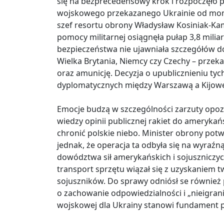
się na bezprecedensowy krok i rozpoczęło 
wojskowego przekazanego Ukrainie od mome
szef resortu obrony Władysław Kosiniak-Kam
pomocy militarnej osiągnęła pułap 3,8 mili
bezpieczeństwa nie ujawniała szczegółów do
Wielka Brytania, Niemcy czy Czechy – przeka
oraz amunicję. Decyzja o upublicznieniu ty
dyplomatycznych między Warszawą a Kijow
Emocje budzą w szczególności zarzuty opoz
wiedzy opinii publicznej rakiet do amerykań
chronić polskie niebo. Minister obrony potw
jednak, że operacja ta odbyła się na wyraź
dowództwa sił amerykańskich i sojuszniczyc
transport sprzętu wiązał się z uzyskaniem 
sojuszników. Do sprawy odniósł se również 
o zachowanie odpowiedzialności i „nieigran
wojskowej dla Ukrainy stanowi fundament