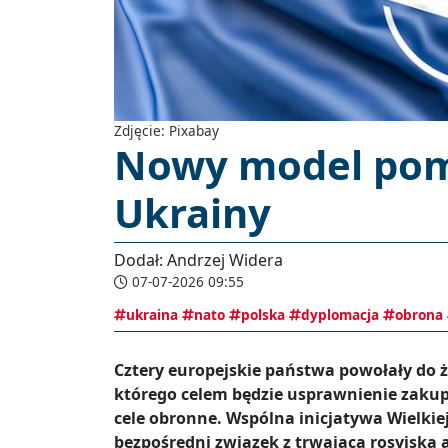
Zdjęcie: Pixabay
Nowy model pom
Ukrainy
Dodał: Andrzej Widera
07-07-2026 09:55
ukraina
nato
polska
dyplomacja
obrona
Cztery europejskie państwa powołały do
którego celem będzie usprawnienie zaku
cele obronne. Wspólna inicjatywa Wielkiej 
bezpośredni związek z trwającą rosyjską