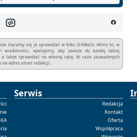
sze staramy się je sprawdzać w kilku źródłach. Mimo to, w
ch wiadomości, apelujemy, aby zawsze do każdej takiej
m, a takze sprawdzać na własną rękę. W razie zauważonych
 na adres email redakcji.
Serwis
I
ści
Redakcja
nie
Kontakt
OKA
Oferta
ria
Współpraca
ura
Wsparcie