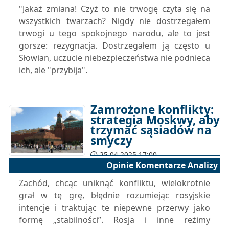
"Jakaż zmiana! Czyż to nie trwogę czyta się na
wszystkich twarzach? Nigdy nie dostrzegałem
trwogi u tego spokojnego narodu, ale to jest
gorsze: rezygnacja. Dostrzegałem ją często u
Słowian, uczucie niebezpieczeństwa nie podnieca
ich, ale "przybija".
Zamrożone konflikty:
strategia Moskwy, aby
trzymać sąsiadów na
smyczy
25-04-2025 17:00
Opinie Komentarze Analizy
Zachód, chcąc uniknąć konfliktu, wielokrotnie
grał w tę grę, błędnie rozumiejąc rosyjskie
intencje i traktując te niepewne przerwy jako
formę „stabilności”. Rosja i inne reżimy