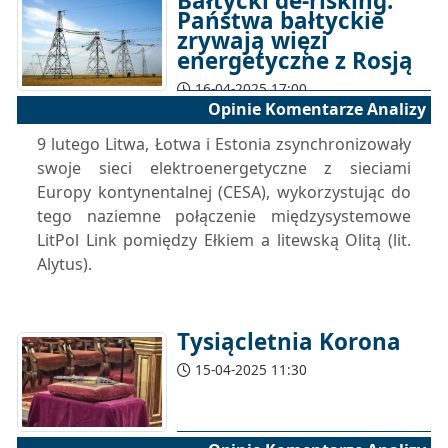
Bałtycki de-risking.
Państwa bałtyckie
zrywają więzi
energetyczne z Rosją
16-04-2025 17:00
Opinie Komentarze Analizy
9 lutego Litwa, Łotwa i Estonia zsynchronizowały
swoje sieci elektroenergetyczne z sieciami
Europy kontynentalnej (CESA), wykorzystując do
tego naziemne połączenie międzysystemowe
LitPol Link pomiędzy Ełkiem a litewską Olitą (lit.
Alytus).
Tysiącletnia Korona
15-04-2025 11:30