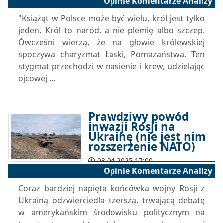
Opinie Komentarze Analizy
"Książąt w Polsce może być wielu, król jest tylko
jeden. Król to naród, a nie plemię albo szczep.
Ówcześni wierzą, że na głowie królewskiej
spoczywa charyzmat Łaski, Pomazaństwa. Ten
stygmat przechodzi w nasienie i krew, udzielając
ojcowej ...
Prawdziwy powód
inwazji Rosji na
Ukrainę (nie jest nim
rozszerzenie NATO)
08-04-2025 17:00
Opinie Komentarze Analizy
Coraz bardziej napięta końcówka wojny Rosji z
Ukrainą odzwierciedla szerszą, trwającą debatę
w amerykańskim środowisku politycznym na