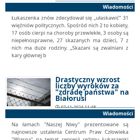
Wiadomości
Łukaszenka znów zdecydował się „ułaskawić” 31
więźniów politycznych. Spośród nich 2 to kobiety,
17 osób cierpi na choroby przewlekłe, 3 osoby są
niepełnosprawne, 27 skazanych ma dzieci, 7 z
nich ma duże rodziny. „Skazani są zwalniani z
kary głównej b
Drastyczny wzrost
liczby wyroków za
"zdradę państwa" na
Białorusi
07-11-2024 11:48
Wiadomości
Na łamach "Naszej Niwy" prezentowane są
najnowsze ustalenia Centrum Praw Człowieka
"Wiasna" na temat represji reżimu Łukaszenki