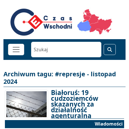
Archiwum tagu: #represje - listopad
2024
Białoruś: 19
cudzoziemców
skazanych za
działalność
agenturalną
Wiadomości
30-11-2024 11:00