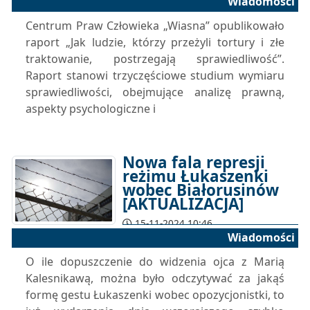
Wiadomości
16-11-2024 11:00
Centrum Praw Człowieka „Wiasna” opublikowało
raport „Jak ludzie, którzy przeżyli tortury i złe
traktowanie, postrzegają sprawiedliwość”.
Raport stanowi trzyczęściowe studium wymiaru
sprawiedliwości, obejmujące analizę prawną,
aspekty psychologiczne i
Nowa fala represji
reżimu Łukaszenki
wobec Białorusinów
[AKTUALIZACJA]
15-11-2024 10:46
Wiadomości
O ile dopuszczenie do widzenia ojca z Marią
Kalesnikawą, można było odczytywać za jakąś
formę gestu Łukaszenki wobec opozycjonistki, to