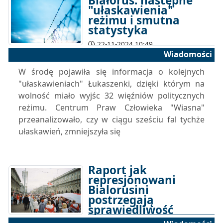
Białoruś: następne
"ułaskawienia"
reżimu i smutna
statystyka
22-11-2024 10:49
Wiadomości
W środę pojawiła się informacja o kolejnych
"ułaskawieniach" Łukaszenki, dzięki którym na
wolność miało wyjśc 32 więźniów politycznych
reżimu. Centrum Praw Człowieka "Wiasna"
przeanalizowało, czy w ciągu sześciu fal tychże
ułaskawień, zmniejszyła się
Raport jak
represjonowani
Bialorusini
postrzegają
sprawiedliwość