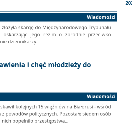
20
Wiadomości
F) złożyła skargę do Międzynarodowego Trybunału
 oskarżając jego reżim o zbrodnie przeciwko
ie dziennikarzy.
kawienia i chęć młodzieży do
Wiadomości
skawił kolejnych 15 więźniów na Białorusi - wśród
ch z powodów politycznych. Pozostałe siedem osób
 nich popełniło przestępstwa...