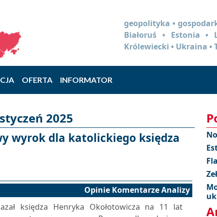
geopolityka • gospodark
Białoruś • Estonia •
Królewiecki • Ukraina • 
CJA
OFERTA
INFORMATOR
 styczeń 2025
P
No
wy wyrok dla katolickiego księdza
Es
Fl
Ze
Mo
Opinie Komentarze Analizy
uk
azał księdza Henryka Okołotowicza na 11 lat
A