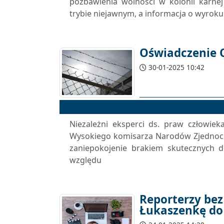
pozbawienia wolności w kolonii karne
trybie niejawnym, a informacja o wyroku 
Oświadczenie O
30-01-2025 10:42
Niezależni eksperci ds. praw człowie
Wysokiego komisarza Narodów Zjednocz
zaniepokojenie brakiem skutecznych
względu
Reporterzy bez
Łukaszenkę d