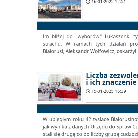
16-01-2025 12:51
Im bliżej do "wyborów" Łukaszenki ty
strachu. W ramach tych działań pro
Białorusi, Aleksandr Wolfowicz, oskarży
Liczba zezwole
i ich znaczenie
15-01-2025 16:39
W ubiegłym roku 42 tysiące Białorusinó
jak wynika z danych Urzędu do Spraw C
stali się drugą co do liczby grupą cudzo