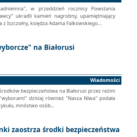
nadniemna", w przeddzień rocznicy Powstania
rawcy” ukradli kamień nagrobny, upamiętniający
 z Iszczołny, księdza Adama Falkowskiego...
wyborcze" na Białorusi
Wiadomości
 środków bezpieczeństwa na Białorusi przez reżim
"wyborami" dzisiaj również "Nasza Niwa" podała
rtykułu, mnóstwo osób...
ki zaostrza środki bezpieczeństwa