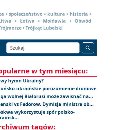
a • społeczeństwo • kultura • historia •
 Litwa • Łotwa • Mołdawia • Obwód
Trójmorze • Trójkąt Lubelski
opularne w tym miesiącu:
wy hymn Ukrainy?
tońsko-ukraińskie porozumienie dronowe
aga wolnej Białorusi może zawisnąć na...
łenski vs Fedorow. Dymisja ministra ob...
skwa wykorzystuje spór polsko-
raińsk...
rchiwum tagów: