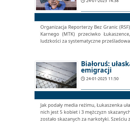
24-01-2025 14:38
Organizacja Reporterzy Bez Granic (RS
Karnego (MTK) przeciwko Łukaszence,
ludzkości za systematyczne prześladowan
Białoruś: ułas
emigracji
24-01-2025 11:50
Jak podały media reżimu, Łukaszenka uła
nich jest 5 kobiet i 3 mężczyzn skazany
zostało skazanych za narkotyki. Sześciu z