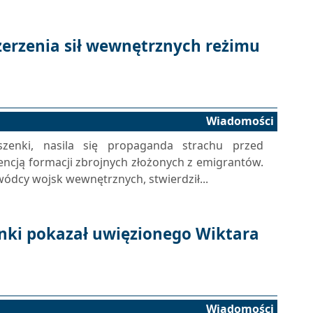
erzenia sił wewnętrznych reżimu
Wiadomości
szenki, nasila się propaganda strachu przed
encją formacji zbrojnych złożonych z emigrantów.
ódcy wojsk wewnętrznych, stwierdził...
nki pokazał uwięzionego Wiktara
Wiadomości