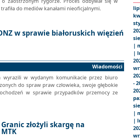
j o zaostrzonym rygorze. Proces odbywał się w
lip
trafiła do mediów kanałami nieoficjalnymi.
kw
st
20
NZ w sprawie białoruskich więzień
si
|
m
|
l
20
Wiadomości
wr
20
ka wyrazili w wydanym komunikacie przez biuro
- 
onych do spraw praw człowieka, swoje głębokie
20
 dochodzeń w sprawie przypadków przemocy ze
pa
si
|
m
|
l
 Granic złożyli skargę na
20
o MTK
wr