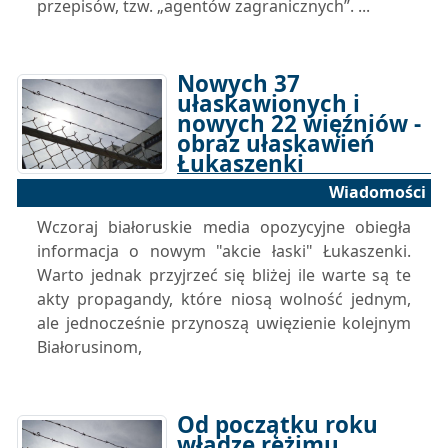
przepisów, tzw. „agentów zagranicznych”. ...
Nowych 37
ułaskawionych i
nowych 22 więźniów -
obraz ułaskawień
Łukaszenki
Wiadomości
17-09-2024 10:05
Wczoraj białoruskie media opozycyjne obiegła
informacja o nowym "akcie łaski" Łukaszenki.
Warto jednak przyjrzeć się bliżej ile warte są te
akty propagandy, które niosą wolność jednym,
ale jednocześnie przynoszą uwięzienie kolejnym
Białorusinom,
Od początku roku
władze reżimu