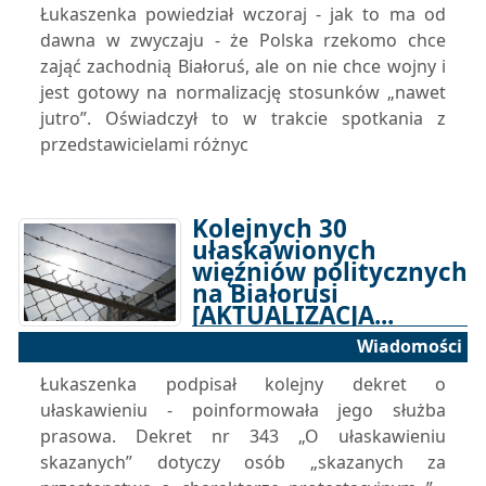
Łukaszenka powiedział wczoraj - jak to ma od
dawna w zwyczaju - że Polska rzekomo chce
zająć zachodnią Białoruś, ale on nie chce wojny i
jest gotowy na normalizację stosunków „nawet
jutro”. Oświadczył to w trakcie spotkania z
przedstawicielami różnyc
Kolejnych 30
ułaskawionych
więźniów politycznych
na Białorusi
[AKTUALIZACJA...
Wiadomości
04-09-2024 13:50
Łukaszenka podpisał kolejny dekret o
ułaskawieniu - poinformowała jego służba
prasowa. Dekret nr 343 „O ułaskawieniu
skazanych” dotyczy osób „skazanych za