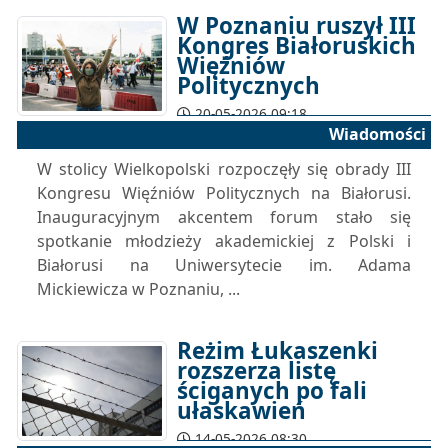
W Poznaniu ruszył III
Kongres Białoruskich
Więźniów
Politycznych
20-05-2026 09:18
Wiadomości
W stolicy Wielkopolski rozpoczęły się obrady III
Kongresu Więźniów Politycznych na Białorusi.
Inauguracyjnym akcentem forum stało się
spotkanie młodzieży akademickiej z Polski i
Białorusi na Uniwersytecie im. Adama
Mickiewicza w Poznaniu, ...
Reżim Łukaszenki
rozszerza listę
ściganych po fali
ułaskawień
14-05-2026 08:30