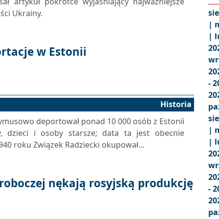
ał artykuł pokrótce wyjaśniający najważniejsze
si
ci Ukrainy.
|
m
|
l
20
rtacje w Estonii
wr
20
- 
20
Historia
pa
si
rzymusowo deportował ponad 10 000 osób z Estonii
|
m
 dzieci i osoby starsze; data ta jest obecnie
|
l
940 roku Związek Radziecki okupował...
20
wr
20
 roboczej nękają rosyjską produkcję
- 
20
pa