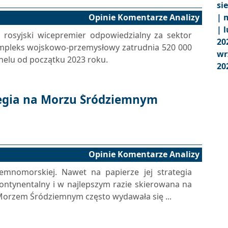
si
Opinie Komentarze Analizy
|
m
|
l
rosyjski wicepremier odpowiedzialny za sektor
20
kompleks wojskowo-przemysłowy zatrudnia 520 000
wr
nelu od początku 2023 roku.
20
tegia na Morzu Śródziemnym
Opinie Komentarze Analizy
iemnomorskiej. Nawet na papierze jej strategia
ontynentalny i w najlepszym razie skierowana na
Morzem Śródziemnym często wydawała się ...