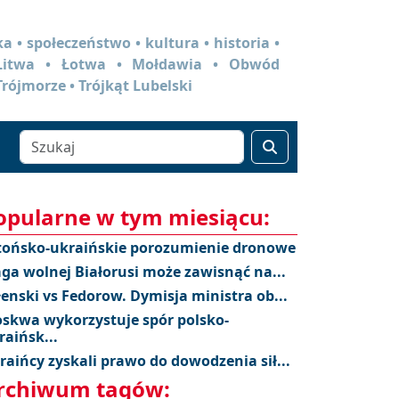
a • społeczeństwo • kultura • historia •
 Litwa • Łotwa • Mołdawia • Obwód
Trójmorze • Trójkąt Lubelski
opularne w tym miesiącu:
tońsko-ukraińskie porozumienie dronowe
aga wolnej Białorusi może zawisnąć na...
łenski vs Fedorow. Dymisja ministra ob...
skwa wykorzystuje spór polsko-
raińsk...
raińcy zyskali prawo do dowodzenia sił...
rchiwum tagów: