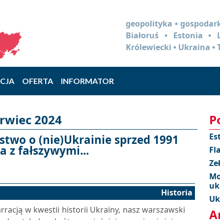
geopolityka • gospodark
Białoruś • Estonia •
Królewiecki • Ukraina • 
CJA
OFERTA
INFORMATOR
erwiec 2024
P
Es
stwo o (nie)Ukrainie sprzed 1991
a z fałszywymi...
Fl
Ze
Mo
uk
Historia
Uk
racją w kwestii historii Ukrainy, nasz warszawski
A