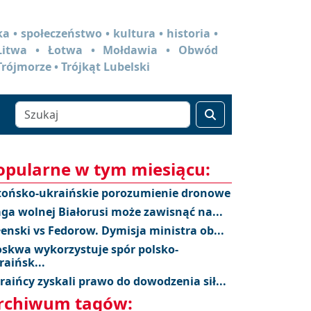
a • społeczeństwo • kultura • historia •
 Litwa • Łotwa • Mołdawia • Obwód
Trójmorze • Trójkąt Lubelski
opularne w tym miesiącu:
tońsko-ukraińskie porozumienie dronowe
aga wolnej Białorusi może zawisnąć na...
łenski vs Fedorow. Dymisja ministra ob...
skwa wykorzystuje spór polsko-
raińsk...
raińcy zyskali prawo do dowodzenia sił...
rchiwum tagów: