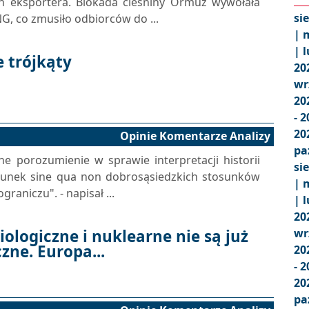
ich eksportera. Blokada cieśniny Ormuz wywołała
si
NG, co zmusiło odbiorców do ...
|
m
|
l
 trójkąty
20
wr
20
- 
20
Opinie Komentarze Analizy
pa
ne porozumienie w sprawie interpretacji historii
si
arunek sine qua non dobrosąsiedzkich stosunków
|
m
graniczu". - napisał ...
|
l
20
ologiczne i nuklearne nie są już
wr
zne. Europa...
20
- 
20
pa