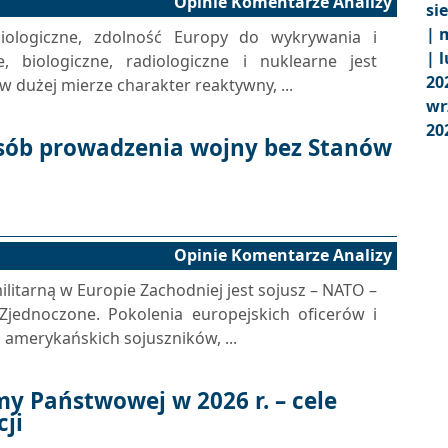
Opinie Komentarze Analizy
si
|
m
iologiczne, zdolność Europy do wykrywania i
|
l
 biologiczne, radiologiczne i nuklearne jest
20
w dużej mierze charakter reaktywny, ...
wr
20
osób prowadzenia wojny bez Stanów
Opinie Komentarze Analizy
litarną w Europie Zachodniej jest sojusz – NATO –
Zjednoczone. Pokolenia europejskich oficerów i
h amerykańskich sojuszników, ...
 Państwowej w 2026 r. – cele
cji