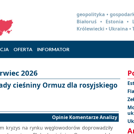
geopolityka • gospodark
Białoruś • Estonia •
Królewiecki • Ukraina • 
CJA
OFERTA
INFORMATOR
erwiec 2026
P
Es
kady cieśniny Ormuz dla rosyjskiego
Fl
Ze
Mo
uk
Opinie Komentarze Analizy
Uk
 tym kryzys na rynku węglowodorów doprowadziły
A