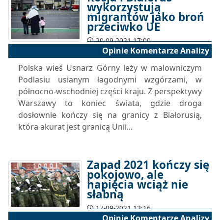
wykorzystują
migrantów jako broń
przeciwko UE
20-09-2021 17:00
Opinie Komentarze Analizy
Polska wieś Usnarz Górny leży w malowniczym
Podlasiu usianym łagodnymi wzgórzami, w
północno-wschodniej części kraju. Z perspektywy
Warszawy to koniec świata, gdzie droga
dosłownie kończy się na granicy z Białorusią,
która akurat jest granicą Unii...
Zapad 2021 kończy się
pokojowo, ale
napięcia wciąż nie
słabną
17-09-2021 13:16
Opinie Komentarze Analizy