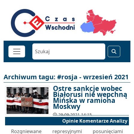
Archiwum tagu: #rosja - wrzesień 2021
Ostre sankcje wobec
Białorusi nie wepchną
Mińska w ramiona
Moskwy
29-09-2021 14:15
Opinie Komentarze Analizy
Rozgniewane represyjnymi posunięciami