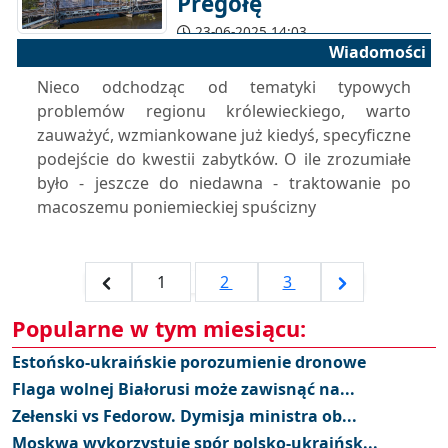
Pregołę
23-06-2025 14:03
Wiadomości
Nieco odchodząc od tematyki typowych
problemów regionu królewieckiego, warto
zauważyć, wzmiankowane już kiedyś, specyficzne
podejście do kwestii zabytków. O ile zrozumiałe
było - jeszcze do niedawna - traktowanie po
macoszemu poniemieckiej spuścizny
1
2
3
Popularne w tym miesiącu:
Estońsko-ukraińskie porozumienie dronowe
Flaga wolnej Białorusi może zawisnąć na...
Zełenski vs Fedorow. Dymisja ministra ob...
Moskwa wykorzystuje spór polsko-ukraińsk...