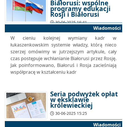
Białorusi: wspólne
programy edukacji
Rosji i Białorusi
30-06-2025 16:41
Wiadomości
W cieniu kolejnej wymiany kadr w
łukaszenkowskim systemie władzy, którą nieco
szerzej omówimy w jutrzejszym artykule, cały
czas postępuje wchłanianie Białorusi przez Rosję.
Jak poinformowano, Białoruś i Rosja zacieśniają
współpracę w kształceniu kadr
Seria podwyżek opłat
w eksklawie
królewieckiej
30-06-2025 15:25
Wiadomości