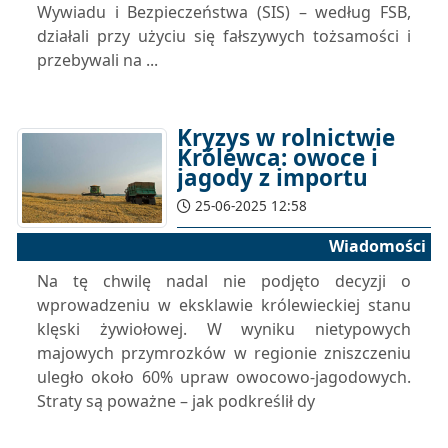
Wywiadu i Bezpieczeństwa (SIS) – według FSB,
działali przy użyciu się fałszywych tożsamości i
przebywali na ...
Kryzys w rolnictwie
Królewca: owoce i
jagody z importu
25-06-2025 12:58
Wiadomości
Na tę chwilę nadal nie podjęto decyzji o
wprowadzeniu w eksklawie królewieckiej stanu
klęski żywiołowej. W wyniku nietypowych
majowych przymrozków w regionie zniszczeniu
uległo około 60% upraw owocowo-jagodowych.
Straty są poważne – jak podkreślił dy