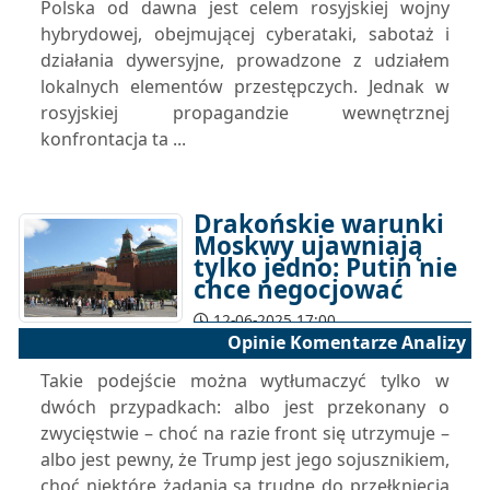
Polska od dawna jest celem rosyjskiej wojny
hybrydowej, obejmującej cyberataki, sabotaż i
działania dywersyjne, prowadzone z udziałem
lokalnych elementów przestępczych. Jednak w
rosyjskiej propagandzie wewnętrznej
konfrontacja ta ...
Drakońskie warunki
Moskwy ujawniają
tylko jedno: Putin nie
chce negocjować
12-06-2025 17:00
Opinie Komentarze Analizy
Takie podejście można wytłumaczyć tylko w
dwóch przypadkach: albo jest przekonany o
zwycięstwie – choć na razie front się utrzymuje –
albo jest pewny, że Trump jest jego sojusznikiem,
choć niektóre żądania są trudne do przełknięcia