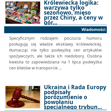
Królewiecka logika:
warzywa tylko
sezonowo, mięso
przez Chiny, a ceny w
gór...
Wiadomości
26-06-2025 12:42
Specyficznym rodzajem poczucia humoru
posługują się władze eksklawy królewieckiej,
tłumacząc nie tylko podwyżkę cen artykułów
spożywczych, ale także ich niedobory. Osobna
kwestia to zapowiedziana na 1 lipca podwyżka
cen biletów w transporcie ...
Ukraina i Rada Europy
podpisały
porozumienie o
powołaniu
specjalnego trybun...