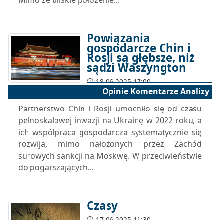
Mimo że bliskie położenie...
Powiązania
gospodarcze Chin i
Rosji są głębsze, niż
sądzi Waszyngton
18-06-2025 17:00
Opinie Komentarze Analizy
Partnerstwo Chin i Rosji umocniło się od czasu
pełnoskalowej inwazji na Ukrainę w 2022 roku, a
ich współpraca gospodarcza systematycznie się
rozwija, mimo nałożonych przez Zachód
surowych sankcji na Moskwę. W przeciwieństwie
do pogarszających...
Czasy
17-06-2025 11:30