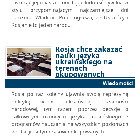
niszcząc jej miasta i mordując ludność cywilną w
stylu przypominającym najczarniejsze dni
nazizmu, Władimir Putin ogłasza, że Ukraińcy i
Rosjanie to jeden naród,...
Rosja chce zakazać
nauki języka
ukraińskiego na
terenach
okupowanych
Wiadomości
24-06-2025 11:32
Rosja po raz kolejny ujawnia swoją represyjną
politykę wobec ukraińskiej tożsamości
narodowej, tym razem poprzez decyzję o
całkowitym usunięciu języka ukraińskiego z
programów nauczania na wszystkich poziomach
edukacji na tymczasowo okupowanych...