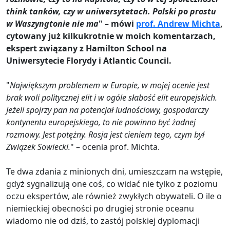
think tanków, czy w uniwersytetach. Polski po prostu
w Waszyngtonie nie ma
" – mówi
prof. Andrew Michta
,
cytowany już kilkukrotnie w moich komentarzach,
ekspert związany z Hamilton School na
Uniwersytecie Florydy i Atlantic Council.
"
Największym problemem w Europie, w mojej ocenie jest
brak woli politycznej elit i w ogóle słabość elit europejskich.
Jeżeli spojrzy pan na potencjał ludnościowy, gospodarczy
kontynentu europejskiego, to nie powinno być żadnej
rozmowy. Jest potężny. Rosja jest cieniem tego, czym był
Związek Sowiecki.
" – ocenia prof. Michta.
Te dwa zdania z minionych dni, umieszczam na wstępie,
gdyż sygnalizują one coś, co widać nie tylko z poziomu
oczu ekspertów, ale również zwykłych obywateli. O ile o
niemieckiej obecności po drugiej stronie oceanu
wiadomo nie od dziś, to zastój polskiej dyplomacji