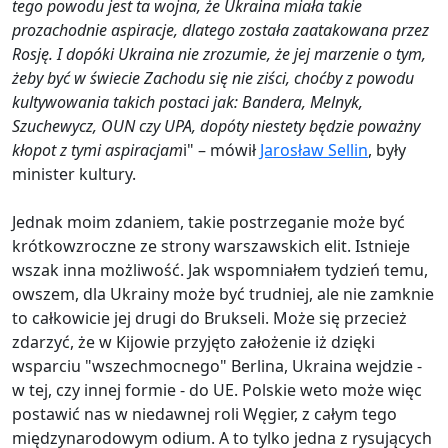
tego powodu jest ta wojna, że Ukraina miała takie
prozachodnie aspiracje, dlatego została zaatakowana przez
Rosję. I dopóki Ukraina nie zrozumie, że jej marzenie o tym,
żeby być w świecie Zachodu się nie ziści, choćby z powodu
kultywowania takich postaci jak: Bandera, Melnyk,
Szuchewycz, OUN czy UPA, dopóty niestety będzie poważny
kłopot z tymi aspiracjam
i" – mówił
Jarosław Sellin
, były
minister kultury.
Jednak moim zdaniem, takie postrzeganie może być
krótkowzroczne ze strony warszawskich elit. Istnieje
wszak inna możliwość. Jak wspomniałem tydzień temu,
owszem, dla Ukrainy może być trudniej, ale nie zamknie
to całkowicie jej drugi do Brukseli. Może się przecież
zdarzyć, że w Kijowie przyjęto założenie iż dzięki
wsparciu "wszechmocnego" Berlina, Ukraina wejdzie -
w tej, czy innej formie - do UE. Polskie weto może więc
postawić nas w niedawnej roli Węgier, z całym tego
międzynarodowym odium. A to tylko jedna z rysujących