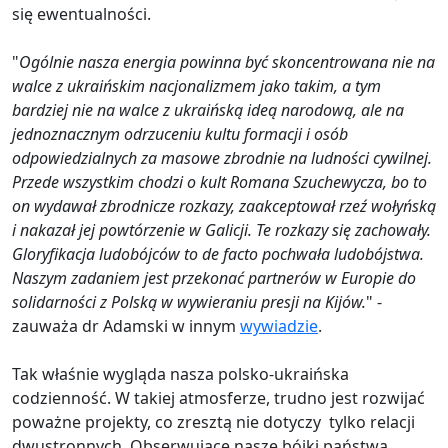
się ewentualności.
"
Ogólnie nasza energia powinna być skoncentrowana nie na
walce z ukraińskim nacjonalizmem jako takim, a tym
bardziej nie na walce z ukraińską ideą narodową, ale na
jednoznacznym odrzuceniu kultu formacji i osób
odpowiedzialnych za masowe zbrodnie na ludności cywilnej.
Przede wszystkim chodzi o kult Romana Szuchewycza, bo to
on wydawał zbrodnicze rozkazy, zaakceptował rzeź wołyńską
i nakazał jej powtórzenie w Galicji. Te rozkazy się zachowały.
Gloryfikacja ludobójców to de facto pochwała ludobójstwa.
Naszym zadaniem jest przekonać partnerów w Europie do
solidarności z Polską w wywieraniu presji na Kijów.
" -
zauważa dr Adamski w innym
wywiadzie
.
Tak właśnie wygląda nasza polsko-ukraińska
codzienność. W takiej atmosferze, trudno jest rozwijać
poważne projekty, co zresztą nie dotyczy tylko relacji
dwustronnych. Obserwujące nasze bójki państwa