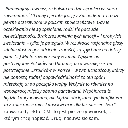
"
Pamiętajmy również, że Polska od dziesięcioleci wspiera
suwerenność Ukrainy i jej integrację z Zachodem. To rodzi
pewne oczekiwania w polskim społeczeństwie. Gdy te
oczekiwania nie są spełnione, rodzi się poczucie
niewdzięczności. Brak zrozumienia tych emocji – i próby ich
zwalczania – tylko je potęgują. W rezultacie racjonalne głosy,
zdolne dostrzegać odcienie szarości, są spychane na dalszy
plan. (...) Ma to również inny wymiar. Wpłynie na
postrzeganie Polaków na Ukrainie, a co ważniejsze, na
postrzeganie Ukraińców w Polsce – w tym uchodźców, którzy
nie ponoszą żadnej odpowiedzialności za ten spór i
mieszkają tu od początku wojny. Wpłynie to również na
współpracę między oboma państwami. Współpraca ta
będzie kontynuowana, ale będzie obciążona tym konfliktem.
To z kolei może mieć konsekwencje dla bezpieczeństwa.
" -
zauważa dyrektor CM. To jest pierwszy wniosek, o
którym chcę napisać. Drugi nasuwa się sam.