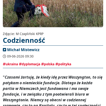
Zdjęcie: M Czapliński KPRP
Codzienność
Michał Mistewicz
09-06-2026 09:30
ukraina
dyplomacja
polska
polityka
"
Czasami żartuję, że kiedy idę przez Waszyngton, to się
potykam o niemieckie fundacje. Dlatego że każda
partia w Niemczech jest fundowana i ma swoje
fundacje, i w związku z tym pootwierali biura w
Waszyngtonie. Niemcy są obecni w codziennej
rozmowie, czy to na Kapitolu, czy to w tej społeczności