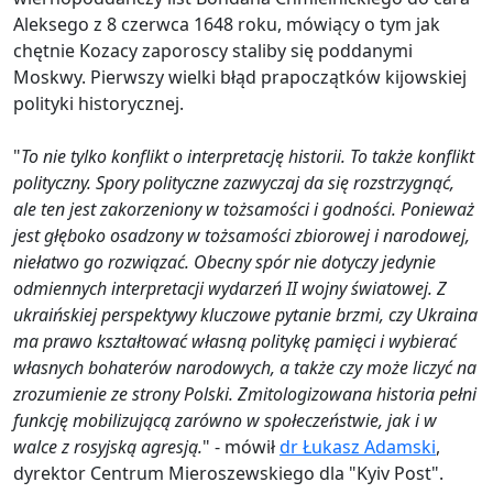
Aleksego z 8 czerwca 1648 roku, mówiący o tym jak
chętnie Kozacy zaporoscy staliby się poddanymi
Moskwy. Pierwszy wielki błąd prapoczątków kijowskiej
polityki historycznej.
"
To nie tylko konflikt o interpretację historii. To także konflikt
polityczny. Spory polityczne zazwyczaj da się rozstrzygnąć,
ale ten jest zakorzeniony w tożsamości i godności. Ponieważ
jest głęboko osadzony w tożsamości zbiorowej i narodowej,
niełatwo go rozwiązać. Obecny spór nie dotyczy jedynie
odmiennych interpretacji wydarzeń II wojny światowej. Z
ukraińskiej perspektywy kluczowe pytanie brzmi, czy Ukraina
ma prawo kształtować własną politykę pamięci i wybierać
własnych bohaterów narodowych, a także czy może liczyć na
zrozumienie ze strony Polski. Zmitologizowana historia pełni
funkcję mobilizującą zarówno w społeczeństwie, jak i w
walce z rosyjską agresją.
" - mówił
dr Łukasz Adamski
,
dyrektor Centrum Mieroszewskiego dla "Kyiv Post".