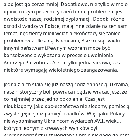
albo jest go coraz mniej. Dodatkowo, nie tylko w mojej
opinii, o czym pisałem tydzień temu, problemem jest
dwoistość naszej rodzimej dyplomacji. Dopóki różne
ośrodki władzy w Polsce, mają inne zdanie na ten sam
temat, będziemy mieli wciąż niekończący się taniec
problemów z Ukrainą, Niemcami, Białorusią i wielu
innymi państwami.Pewnym wzorem może być
konsekwencja wykazana w procesie uwolnienia
Andrzeja Poczobuta. Ale to tylko jedna sprawa, zaś
niektóre wymagają wieloletniego zaangażowania.
Jedna z nich stała się już naszą codziennością. Ukraina,
nasz historyczny ból, powraca i będzie wracać jeszcze
co najmniej przez jedno pokolenie. Czas jest
nieubłagany. Jako społeczeństwa nie sięgamy pamięcią
zwykle głębiej niż pamięć dziadków. Więc jako Polacy
nie wypominamy Ukraińcom wydarzeń XVIII wieku,
których jednym z krwawych wyników był
wiernopoddańczy list Bohdana Chmielnickiego do cara