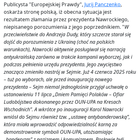
Publicysta "Europejskiej Prawdy",
Jurij Panczenko
,
oskarża stronę polską, iż obecna sytuacja jest
rezultatem złamania przez prezydenta Nawrockiego,
niepisanego porozumienia z jego poprzednikiem. "
W
przeciwieństwie do Andrzeja Dudy, który szczerze starał się
dojść do porozumienia z Ukrainą (choć na polskich
warunkach), Nawrocki aktywnie posługiwał się narracją
antyukraińską zarówno w trakcie kampanii wyborczej, jak i
podczas pełnienia urzędu prezydenta. Jego zwycięstwo
znacząco zmieniło nastrój w Sejmie. Już 4 czerwca 2025 roku
– tuż po wyborach, ale przed inauguracją nowego
prezydenta – Sejm niemal jednogłośnie przyjął uchwałę o
ustanowieniu 11 lipca „Dniem Pamięci Polaków – Ofiar
Ludobójstwa dokonanego przez OUN-UPA na Kresach
Wschodnich”. A wkrótce po inauguracji Karol Nawrocki
wniósł do Sejmu również tzw. „ustawę antybanderowską”,
która miała wprowadzić odpowiedzialność karną za
demonstrowanie symboli OUN-UPA, utożsamiając
„banderyzm” z nazizmem i komunizmem. Posłowie byli