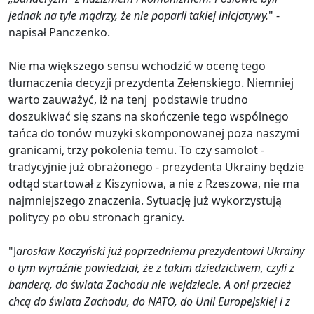
jednak na tyle mądrzy, że nie poparli takiej inicjatywy.
" -
napisał Panczenko.
Nie ma większego sensu wchodzić w ocenę tego
tłumaczenia decyzji prezydenta Zełenskiego. Niemniej
warto zauważyć, iż na tenj podstawie trudno
doszukiwać się szans na skończenie tego wspólnego
tańca do tonów muzyki skomponowanej poza naszymi
granicami, trzy pokolenia temu. To czy samolot -
tradycyjnie już obrażonego - prezydenta Ukrainy będzie
odtąd startował z Kiszyniowa, a nie z Rzeszowa, nie ma
najmniejszego znaczenia. Sytuację już wykorzystują
politycy po obu stronach granicy.
"J
arosław Kaczyński już poprzedniemu prezydentowi Ukrainy
o tym wyraźnie powiedział, że z takim dziedzictwem, czyli z
banderą, do świata Zachodu nie wejdziecie. A oni przecież
chcą do świata Zachodu, do NATO, do Unii Europejskiej i z