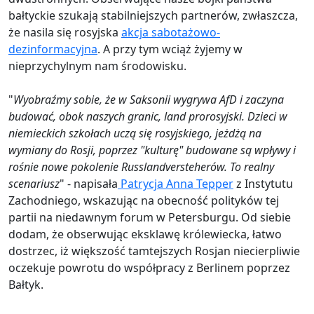
bałtyckie szukają stabilniejszych partnerów, zwłaszcza,
że nasila się rosyjska
akcja sabotażowo-
dezinformacyjna
. A przy tym wciąż żyjemy w
nieprzychylnym nam środowisku.
"
Wyobraźmy sobie, że w Saksonii wygrywa AfD i zaczyna
budować, obok naszych granic, land prorosyjski. Dzieci w
niemieckich szkołach uczą się rosyjskiego, jeżdżą na
wymiany do Rosji, poprzez "kulturę" budowane są wpływy i
rośnie nowe pokolenie Russlandversteherów. To realny
scenariusz
" - napisała
Patrycja Anna Tepper
z Instytutu
Zachodniego, wskazując na obecność polityków tej
partii na niedawnym forum w Petersburgu. Od siebie
dodam, że obserwując eksklawę królewiecka, łatwo
dostrzec, iż większość tamtejszych Rosjan niecierpliwie
oczekuje powrotu do współpracy z Berlinem poprzez
Bałtyk.