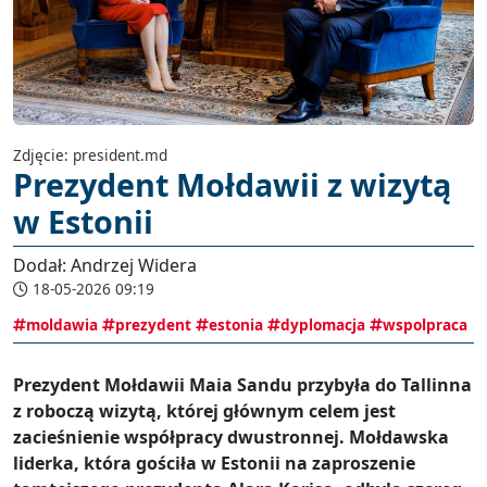
Zdjęcie: president.md
Prezydent Mołdawii z wizytą
w Estonii
Dodał: Andrzej Widera
18-05-2026 09:19
moldawia
prezydent
estonia
dyplomacja
wspolpraca
Prezydent Mołdawii Maia Sandu przybyła do Tallinna
z roboczą wizytą, której głównym celem jest
zacieśnienie współpracy dwustronnej. Mołdawska
liderka, która gościła w Estonii na zaproszenie