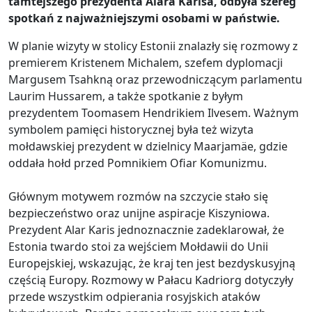
tamtejszego prezydenta Alara Karisa, odbyła szereg
spotkań z najważniejszymi osobami w państwie.
W planie wizyty w stolicy Estonii znalazły się rozmowy z
premierem Kristenem Michalem, szefem dyplomacji
Margusem Tsahkną oraz przewodniczącym parlamentu
Laurim Hussarem, a także spotkanie z byłym
prezydentem Toomasem Hendrikiem Ilvesem. Ważnym
symbolem pamięci historycznej była też wizyta
mołdawskiej prezydent w dzielnicy Maarjamäe, gdzie
oddała hołd przed Pomnikiem Ofiar Komunizmu.
Głównym motywem rozmów na szczycie stało się
bezpieczeństwo oraz unijne aspiracje Kiszyniowa.
Prezydent Alar Karis jednoznacznie zadeklarował, że
Estonia twardo stoi za wejściem Mołdawii do Unii
Europejskiej, wskazując, że kraj ten jest bezdyskusyjną
częścią Europy. Rozmowy w Pałacu Kadriorg dotyczyły
przede wszystkim odpierania rosyjskich ataków