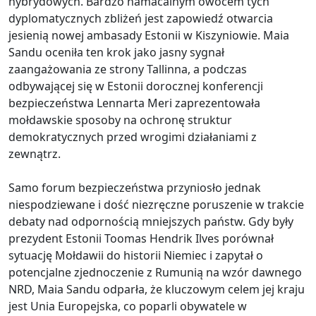
hybrydowych. Bardzo namacalnym owocem tych
dyplomatycznych zbliżeń jest zapowiedź otwarcia
jesienią nowej ambasady Estonii w Kiszyniowie. Maia
Sandu oceniła ten krok jako jasny sygnał
zaangażowania ze strony Tallinna, a podczas
odbywającej się w Estonii dorocznej konferencji
bezpieczeństwa Lennarta Meri zaprezentowała
mołdawskie sposoby na ochronę struktur
demokratycznych przed wrogimi działaniami z
zewnątrz.
Samo forum bezpieczeństwa przyniosło jednak
niespodziewane i dość niezręczne poruszenie w trakcie
debaty nad odpornością mniejszych państw. Gdy były
prezydent Estonii Toomas Hendrik Ilves porównał
sytuację Mołdawii do historii Niemiec i zapytał o
potencjalne zjednoczenie z Rumunią na wzór dawnego
NRD, Maia Sandu odparła, że kluczowym celem jej kraju
jest Unia Europejska, co poparli obywatele w