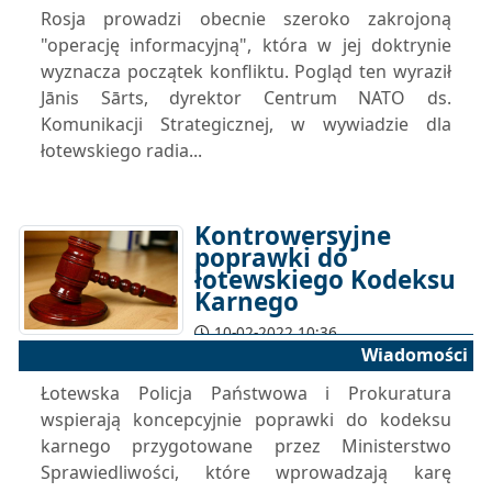
Rosja prowadzi obecnie szeroko zakrojoną
"operację informacyjną", która w jej doktrynie
wyznacza początek konfliktu. Pogląd ten wyraził
Jānis Sārts, dyrektor Centrum NATO ds.
Komunikacji Strategicznej, w wywiadzie dla
łotewskiego radia...
Kontrowersyjne
poprawki do
łotewskiego Kodeksu
Karnego
10-02-2022 10:36
Wiadomości
Łotewska Policja Państwowa i Prokuratura
wspierają koncepcyjnie poprawki do kodeksu
karnego przygotowane przez Ministerstwo
Sprawiedliwości, które wprowadzają karę