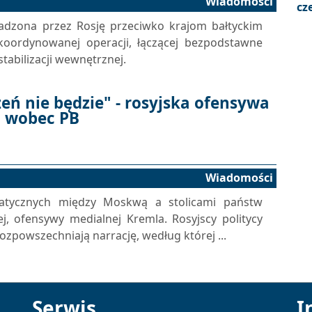
Wiadomości
cz
dzona przez Rosję przeciwko krajom bałtyckim
koordynowanej operacji, łączącej bezpodstawne
abilizacji wewnętrznej.
żeń nie będzie" - rosyjska ofensywa
 wobec PB
Wiadomości
matycznych między Moskwą a stolicami państw
j, ofensywy medialnej Kremla. Rosyjscy politycy
powszechniają narrację, według której ...
Serwis
I