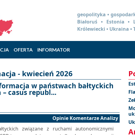
geopolityka • gospodark
Białoruś • Estonia •
Królewiecki • Ukraina • 
CJA
OFERTA
INFORMATOR
cja - kwiecień 2026
P
Es
nformacja w państwach bałtyckich
– casus republ...
Fl
Ze
Mo
uk
Opinie Komentarze Analizy
Uk
ałtyckich związane z ruchami autonomicznymi
A