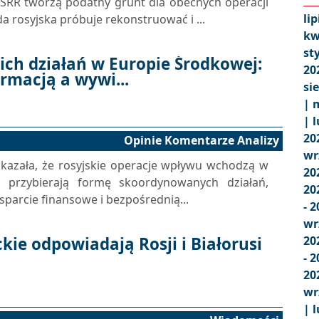
SRR tworzą podatny grunt dla obecnych operacji
lip
 rosyjska próbuje rekonstruować i ...
kw
st
kich działań w Europie Środkowej:
20
rmacją a wywi...
si
|
m
|
l
20
Opinie Komentarze Analizy
wr
okazała, że rosyjskie operacje wpływu wchodzą w
20
 przybierają formę skoordynowanych działań,
20
parcie finansowe i bezpośrednią...
- 
wr
kie odpowiadają Rosji i Białorusi
20
- 
20
wr
|
l