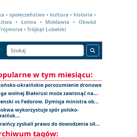
a • społeczeństwo • kultura • historia •
 Litwa • Łotwa • Mołdawia • Obwód
Trójmorze • Trójkąt Lubelski
opularne w tym miesiącu:
tońsko-ukraińskie porozumienie dronowe
aga wolnej Białorusi może zawisnąć na...
łenski vs Fedorow. Dymisja ministra ob...
skwa wykorzystuje spór polsko-
raińsk...
raińcy zyskali prawo do dowodzenia sił...
rchiwum tagów: