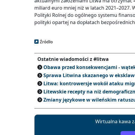
aktualnymi założeniami Litwa ma otrzymać 4
miliard euro mniej niż w latach 2021–2027. 
Polityki Rolnej do ogólnego systemu finans
polityki opartej na dopłatach bezpośrednich
Źródło
Ostatnie wiadomości z #litwa
Obawa przed konsekwencjami - wątek
Sprawa Litwina skazanego w eksklawi
Litwa: kontrowersje wokół ataku mig
Litewskie recepty na niż demograficz
Zmiany językowe w wileńskim ratuszu 
Wirtualna kawa z