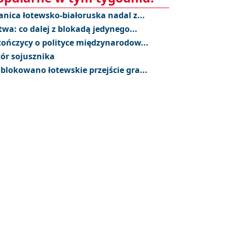
anica łotewsko-białoruska nadal z...
twa: co dalej z blokadą jedynego...
tończycy o polityce międzynarodow...
ór sojusznika
blokowano łotewskie przejście gra...