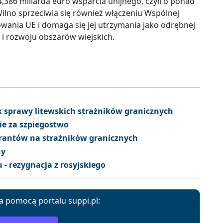
,386 miliarda euro wsparcia unijnego, czyli o ponad
Wilno sprzeciwia się również włączeniu Wspólnej
owania UE i domaga się jej utrzymania jako odrębnej
 i rozwoju obszarów wiejskich.
 sprawy litewskich strażników granicznych
e za szpiegostwo
rantów na strażników granicznych
ny
- rezygnacja z rosyjskiego
a pomocą portalu suppi.pl: