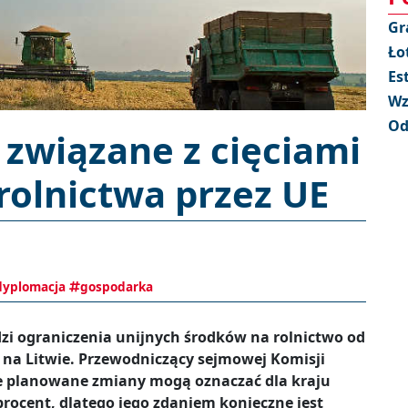
Gr
Ło
Es
Wz
Od
związane z cięciami
rolnictwa przez UE
dyplomacja
gospodarka
dzi ograniczenia unijnych środków na rolnictwo od
 na Litwie. Przewodniczący sejmowej Komisji
że planowane zmiany mogą oznaczać dla kraju
rocent, dlatego jego zdaniem konieczne jest