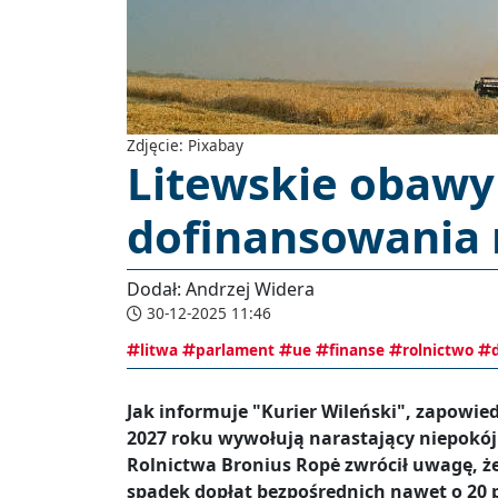
Zdjęcie: Pixabay
Litewskie obawy 
dofinansowania 
Dodał: Andrzej Widera
30-12-2025 11:46
litwa
parlament
ue
finanse
rolnictwo
Jak informuje "Kurier Wileński", zapowie
2027 roku wywołują narastający niepokój
Rolnictwa Bronius Ropė zwrócił uwagę, 
spadek dopłat bezpośrednich nawet o 20 p