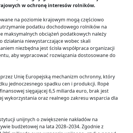
rajowych w ochronę interesów rolników.
jmowane na poziomie krajowym mogą częściowo
 że utrzymanie podatku dochodowego rolników na
e maksymalnych obciążeń podatkowych należy
to działania niewystarczające wobec skali
aniem niezbędna jest ścisła współpraca organizacji
amentu, aby wypracować rozwiązania dostosowane do
przez Unię Europejską mechanizm ochronny, który
ku jednoczesnego spadku cen i produkcji. Ropė
inansowej sięgającej 6,5 miliarda euro, brak jest
jej wykorzystania oraz realnego zakresu wsparcia dla
stytucji unijnych o zwiększenie nakładów na
tywie budżetowej na lata 2028–2034. Zgodnie z