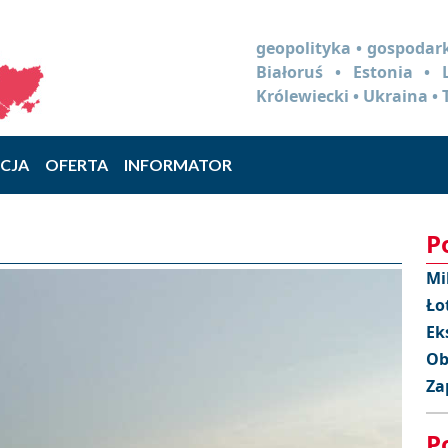
geopolityka • gospodark
Białoruś • Estonia •
Królewiecki • Ukraina • 
CJA
OFERTA
INFORMATOR
P
Mi
Ło
Ek
Ob
Za
P