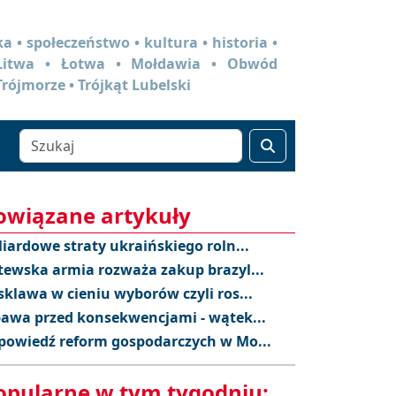
a • społeczeństwo • kultura • historia •
 Litwa • Łotwa • Mołdawia • Obwód
Trójmorze • Trójkąt Lubelski
owiązane artykuły
liardowe straty ukraińskiego roln...
tewska armia rozważa zakup brazyl...
sklawa w cieniu wyborów czyli ros...
awa przed konsekwencjami - wątek...
powiedź reform gospodarczych w Mo...
opularne w tym tygodniu: