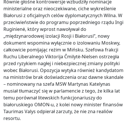
Równie głośne kontrowersje wzbudziły nominacje
ministerialne oraz nieoczekiwane, ciche wykreślenie
Białorusi z oficjalnych celów dyplomatycznych Wilna. W
przeciwieństwie do programu poprzedniego rządu Ingi
Ruginienė, który wprost nawoływał do
„międzynarodowej izolacji Rosji i Białorusi”, nowy
dokument wspomina wyłącznie o izolowaniu Moskwy,
całkowicie pomijając reżim w Mińsku. Szefowa frakcji
Ruchu Liberalnego Viktorija Čmilytė-Nielsen ostrzegła
przed ryzykiem nagłej i niebezpiecznej zmiany polityki
wobec Białorusi. Opozycja wytyka również kandydatom
na ministrów brak doświadczenia oraz dawne skandale
– nominowany na szefa MSW Martynas Katelynas
musiał tłumaczyć się w parlamencie z tego, że kilka lat
temu porównał litewskich funkcjonariuszy do
białoruskiego OMON-u, z kolei nowy minister finansów
Taurimas Valys odpierał zarzuty, że nie zna realiów
resortu.