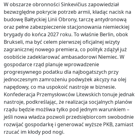
W obszarze obronności Sinkevičius zapowiedział
bezwzględne pokrycie potrzeb armii, kładąc nacisk na
budowę Bałtyckiej Linii Obrony, tarczę antydronową
oraz pełne zabezpieczenie stacjonowania niemieckiej
brygady do końca 2027 roku. To właśnie Berlin, obok
Brukseli, ma być celem pierwszej oficjalnej wizyty
zagranicznej nowego premiera, co polityk zdążył już
osobiście zadeklarować ambasadorowi Niemiec. W
gospodarce rząd planuje wprowadzenie
progresywnego podatku dla najbogatszych przy
jednoczesnym zamrożeniu podwyżek akcyzy na olej
napędowy, co ma uspokoić nastroje w biznesie.
Konfederacja Przemysłowców Litewskich tonuje jednak
nastroje, podkreślając, że realizacja socjalnych planów
rządu będzie możliwa tylko pod jednym warunkiem –
jeśli nowa władza pozwoli przedsiębiorcom swobodnie
rozwijać gospodarkę i generować wyższe PKB, zamiast
rzucać im kłody pod nogi.