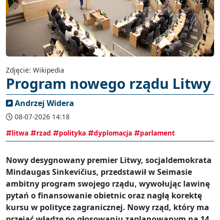
Zdjęcie: Wikipedia
Program nowego rządu Litwy
Andrzej Widera
08-07-2026 14:18
litwa
rzad
polityka
dyplomacja
parlament
Nowy desygnowany premier Litwy, socjaldemokrata
Mindaugas Sinkevičius, przedstawił w Seimasie
ambitny program swojego rządu, wywołując lawinę
pytań o finansowanie obietnic oraz nagłą korektę
kursu w polityce zagranicznej. Nowy rząd, który ma
przejąć władzę po głosowaniu zaplanowanym na 14