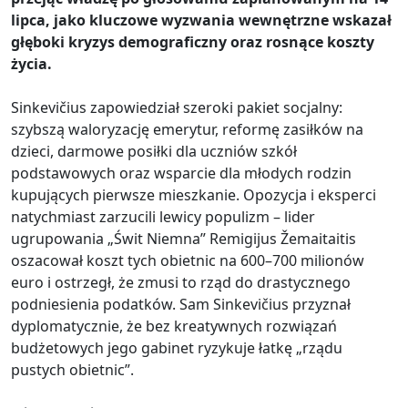
lipca, jako kluczowe wyzwania wewnętrzne wskazał
głęboki kryzys demograficzny oraz rosnące koszty
życia.
Sinkevičius zapowiedział szeroki pakiet socjalny:
szybszą waloryzację emerytur, reformę zasiłków na
dzieci, darmowe posiłki dla uczniów szkół
podstawowych oraz wsparcie dla młodych rodzin
kupujących pierwsze mieszkanie. Opozycja i eksperci
natychmiast zarzucili lewicy populizm – lider
ugrupowania „Świt Niemna” Remigijus Žemaitaitis
oszacował koszt tych obietnic na 600–700 milionów
euro i ostrzegł, że zmusi to rząd do drastycznego
podniesienia podatków. Sam Sinkevičius przyznał
dyplomatycznie, że bez kreatywnych rozwiązań
budżetowych jego gabinet ryzykuje łatkę „rządu
pustych obietnic”.