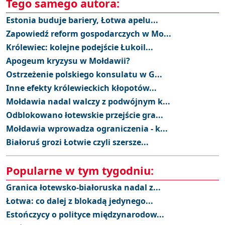
Tego samego autora:
Estonia buduje bariery, Łotwa apelu...
Zapowiedź reform gospodarczych w Mo...
Królewiec: kolejne podejście Łukoil...
Apogeum kryzysu w Mołdawii?
Ostrzeżenie polskiego konsulatu w G...
Inne efekty królewieckich kłopotów...
Mołdawia nadal walczy z podwójnym k...
Odblokowano łotewskie przejście gra...
Mołdawia wprowadza ograniczenia - k...
Białoruś grozi Łotwie czyli szersze...
Popularne w tym tygodniu:
Granica łotewsko-białoruska nadal z...
Łotwa: co dalej z blokadą jedynego...
Estończycy o polityce międzynarodow...