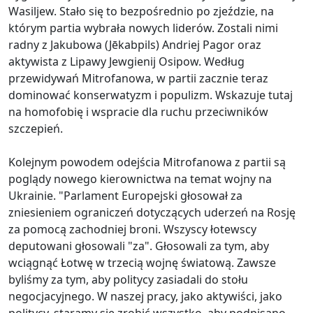
Wasiljew. Stało się to bezpośrednio po zjeździe, na
którym partia wybrała nowych liderów. Zostali nimi
radny z Jakubowa (Jēkabpils) Andriej Pagor oraz
aktywista z Lipawy Jewgienij Osipow. Według
przewidywań Mitrofanowa, w partii zacznie teraz
dominować konserwatyzm i populizm. Wskazuje tutaj
na homofobię i wspracie dla ruchu przeciwników
szczepień.
Kolejnym powodem odejścia Mitrofanowa z partii są
poglądy nowego kierownictwa na temat wojny na
Ukrainie. "Parlament Europejski głosował za
zniesieniem ograniczeń dotyczących uderzeń na Rosję
za pomocą zachodniej broni. Wszyscy łotewscy
deputowani głosowali "za". Głosowali za tym, aby
wciągnąć Łotwę w trzecią wojnę światową. Zawsze
byliśmy za tym, aby politycy zasiadali do stołu
negocjacyjnego. W naszej pracy, jako aktywiści, jako