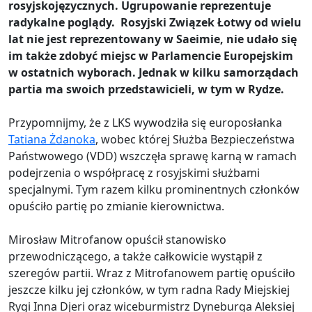
rosyjskojęzycznych. Ugrupowanie reprezentuje
radykalne poglądy. Rosyjski Związek Łotwy od wielu
lat nie jest reprezentowany w Saeimie, nie udało się
im także zdobyć miejsc w Parlamencie Europejskim
w ostatnich wyborach. Jednak w kilku samorządach
partia ma swoich przedstawicieli, w tym w Rydze.
Przypomnijmy, że z LKS wywodziła się europosłanka
Tatiana Żdanoka
, wobec której Służba Bezpieczeństwa
Państwowego (VDD) wszczęła sprawę karną w ramach
podejrzenia o współpracę z rosyjskimi służbami
specjalnymi. Tym razem kilku prominentnych członków
opuściło partię po zmianie kierownictwa.
Mirosław Mitrofanow opuścił stanowisko
przewodniczącego, a także całkowicie wystąpił z
szeregów partii. Wraz z Mitrofanowem partię opuściło
jeszcze kilku jej członków, w tym radna Rady Miejskiej
Rygi Inna Djeri oraz wiceburmistrz Dyneburga Aleksiej