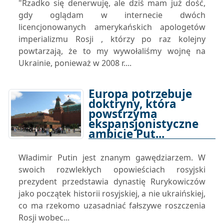
"Rzadko się denerwuję, ale dziś mam już dość,
gdy oglądam w internecie dwóch
licencjonowanych amerykańskich apologetów
imperializmu Rosji , którzy po raz kolejny
powtarzają, że to my wywołaliśmy wojnę na
Ukrainie, ponieważ w 2008 r....
Europa potrzebuje
doktryny, która
powstrzyma
ekspansjonistyczne
ambicje Put...
22-12-2025 15:00
Władimir Putin jest znanym gawędziarzem. W
swoich rozwlekłych opowieściach rosyjski
prezydent przedstawia dynastię Rurykowiczów
jako początek historii rosyjskiej, a nie ukraińskiej,
co ma rzekomo uzasadniać fałszywe roszczenia
Rosji wobec...