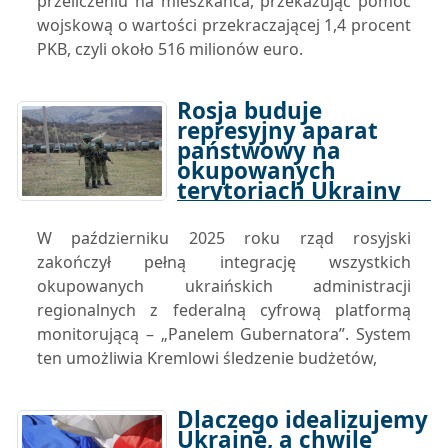
przeliczeniu na mieszkańca, przekazując pomoc
wojskową o wartości przekraczającej 1,4 procent
PKB, czyli około 516 milionów euro.
Rosja buduje
represyjny aparat
państwowy na
okupowanych
terytoriach Ukrainy
12-12-2025 15:00
W październiku 2025 roku rząd rosyjski
zakończył pełną integrację wszystkich
okupowanych ukraińskich administracji
regionalnych z federalną cyfrową platformą
monitorującą – „Panelem Gubernatora”. System
ten umożliwia Kremlowi śledzenie budżetów,
Dlaczego idealizujemy
Ukrainę, a chwilę