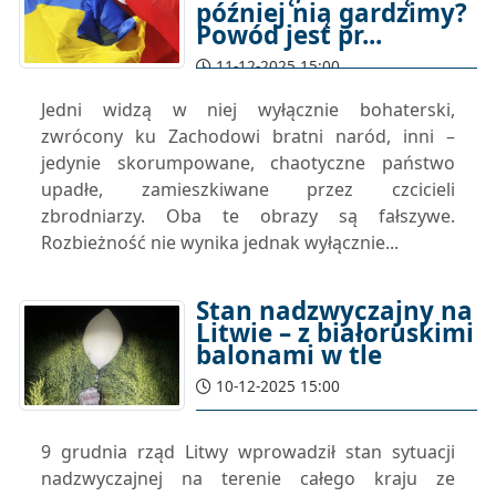
później nią gardzimy?
Powód jest pr...
11-12-2025 15:00
Jedni widzą w niej wyłącznie bohaterski,
zwrócony ku Zachodowi bratni naród, inni –
jedynie skorumpowane, chaotyczne państwo
upadłe, zamieszkiwane przez czcicieli
zbrodniarzy. Oba te obrazy są fałszywe.
Rozbieżność nie wynika jednak wyłącznie...
Stan nadzwyczajny na
Litwie – z białoruskimi
balonami w tle
10-12-2025 15:00
9 grudnia rząd Litwy wprowadził stan sytuacji
nadzwyczajnej na terenie całego kraju ze