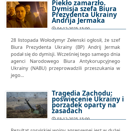
Piekło zamarzło.
Dymisja szefa Biura
Prezydenta Ukrainy
Andrija Jermaka
04-12-2025 15:00
28 listopada Wołodymyr Zełenski ogłosił, że szef
Biura Prezydenta Ukrainy (BP) Andrij Jermak
podał się do dymisji. Wcześniej tego samego dnia
agenci Narodowego Biura Antykorupcyjnego
Ukrainy (NABU) przeprowadzili przeszukania w
jego...
Tragedia Zachodu:
poświęcenie Ukrainy i
porządek oparty na
zasadach
03-12-2025 15:00
Rezultat rosyjskiej wojny agresywnej jest w dużej