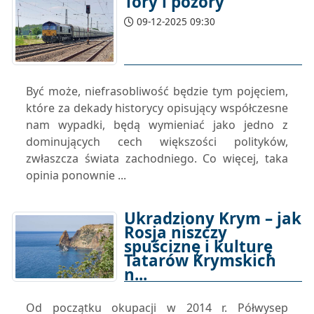
Tory i pozory
09-12-2025 09:30
Być może, niefrasobliwość będzie tym pojęciem,
które za dekady historycy opisujący współczesne
nam wypadki, będą wymieniać jako jedno z
dominujących cech większości polityków,
zwłaszcza świata zachodniego. Co więcej, taka
opinia ponownie ...
Ukradziony Krym – jak
Rosja niszczy
spuściznę i kulturę
Tatarów Krymskich
n...
08-12-2025 15:00
Od początku okupacji w 2014 r. Półwysep