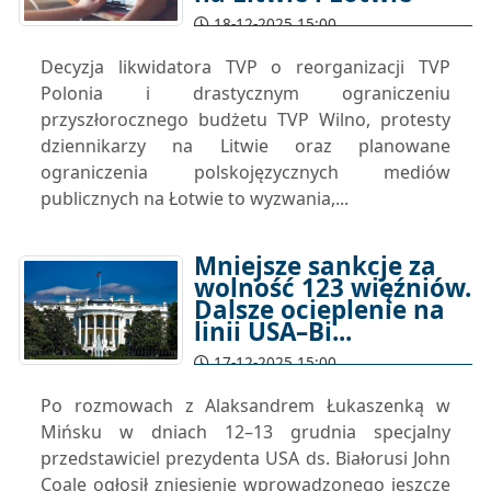
18-12-2025 15:00
Decyzja likwidatora TVP o reorganizacji TVP
Polonia i drastycznym ograniczeniu
przyszłorocznego budżetu TVP Wilno, protesty
dziennikarzy na Litwie oraz planowane
ograniczenia polskojęzycznych mediów
publicznych na Łotwie to wyzwania,...
Mniejsze sankcje za
wolność 123 więźniów.
Dalsze ocieplenie na
linii USA–Bi...
17-12-2025 15:00
Po rozmowach z Alaksandrem Łukaszenką w
Mińsku w dniach 12–13 grudnia specjalny
przedstawiciel prezydenta USA ds. Białorusi John
Coale ogłosił zniesienie wprowadzonego jeszcze