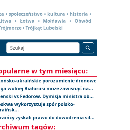
a • społeczeństwo • kultura • historia •
 Litwa • Łotwa • Mołdawia • Obwód
Trójmorze • Trójkąt Lubelski
opularne w tym miesiącu:
tońsko-ukraińskie porozumienie dronowe
aga wolnej Białorusi może zawisnąć na...
łenski vs Fedorow. Dymisja ministra ob...
skwa wykorzystuje spór polsko-
raińsk...
raińcy zyskali prawo do dowodzenia sił...
rchiwum tagów: