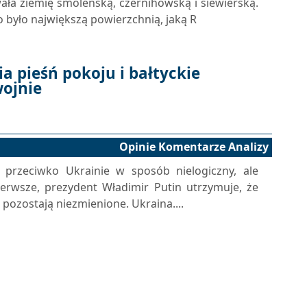
ała ziemię smoleńską, czernihowską i siewierską.
o było największą powierzchnią, jaką R
a pieśń pokoju i bałtyckie
wojnie
Opinie Komentarze Analizy
przeciwko Ukrainie w sposób nielogiczny, ale
pierwsze, prezydent Władimir Putin utrzymuje, że
 pozostają niezmienione. Ukraina....