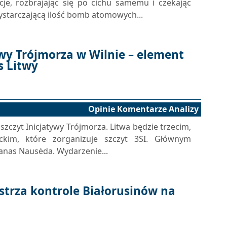
cje, rozbrajając się po cichu samemu i czekając
wystarczającą ilość bomb atomowych...
ywy Trójmorza w Wilnie – element
s Litwy
Opinie Komentarze Analizy
 szczyt Inicjatywy Trójmorza. Litwa będzie trzecim,
ckim, które zorganizuje szczyt 3SI. Głównym
anas Nausėda. Wydarzenie...
strza kontrole Białorusinów na