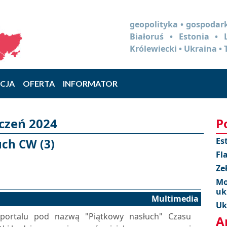
geopolityka • gospodark
Białoruś • Estonia •
Królewiecki • Ukraina • 
CJA
OFERTA
INFORMATOR
yczeń 2024
P
Es
ch CW (3)
Fl
Ze
Mo
uk
Multimedia
Uk
portalu pod nazwą "Piątkowy nasłuch" Czasu
A