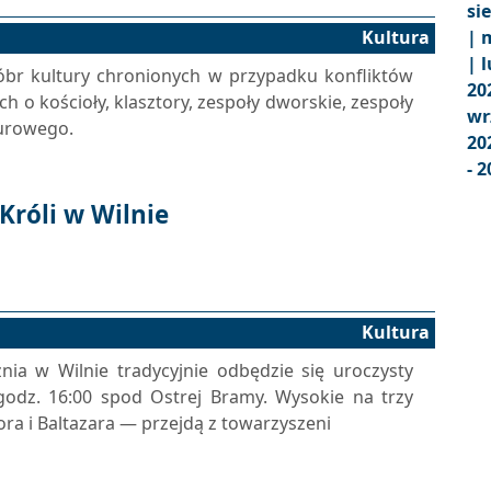
si
Kultura
|
m
|
l
 dóbr kultury chronionych w przypadku konfliktów
20
ch o kościoły, klasztory, zespoły dworskie, zespoły
wr
turowego.
20
- 2
Króli w Wilnie
Kultura
znia w Wilnie tradycyjnie odbędzie się uroczysty
godz. 16:00 spod Ostrej Bramy. Wysokie na trzy
ra i Baltazara — przejdą z towarzyszeni