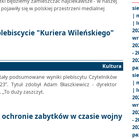
ki będziemy zamieszczać najciekawsze - w naszej
si
 pojawiły się w polskiej przestrzeni medialnej
|
m
|
l
20
lebiscycie "Kuriera Wileńskiego"
wr
20
- 
20
Kultura
pa
si
stały podsumowane wyniki plebiscytu Czytelników
|
m
23”. Tytuł zdobył Adam Błaszkiewicz - dyrektor
|
l
 „To duży zaszczyt.
20
wr
20
o ochronie zabytków w czasie wojny
- 
20
pa