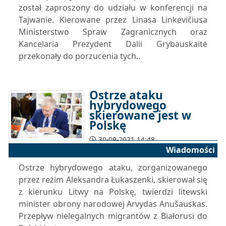
został zaproszony do udziału w konferencji na
Tajwanie. Kierowane przez Linasa Linkevičiusa
Ministerstwo Spraw Zagranicznych oraz
Kancelaria Prezydent Dalii Grybauskaitė
przekonały do porzucenia tych..
Ostrze ataku
hybrydowego
skierowane jest w
Polskę
30-09-2021 14:48
Wiadomości
Ostrze hybrydowego ataku, zorganizowanego
przez reżim Aleksandra Łukaszenki, skierował się
z kierunku Litwy na Polskę, twierdzi litewski
minister obrony narodowej Arvydas Anušauskas.
Przepływ nielegalnych migrantów z Białorusi do