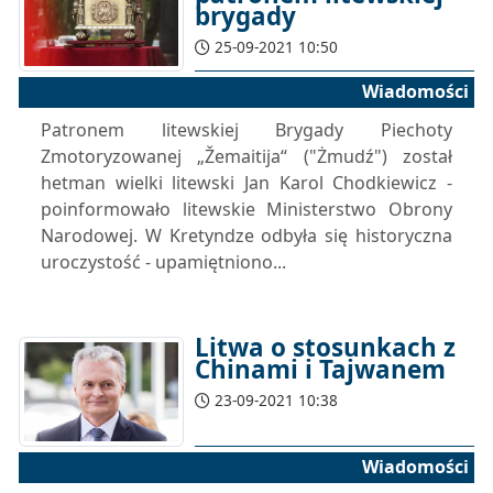
brygady
25-09-2021 10:50
Wiadomości
Patronem litewskiej Brygady Piechoty
Zmotoryzowanej „Žemaitija“ ("Żmudź") został
hetman wielki litewski Jan Karol Chodkiewicz -
poinformowało litewskie Ministerstwo Obrony
Narodowej. W Kretyndze odbyła się historyczna
uroczystość - upamiętniono...
Litwa o stosunkach z
Chinami i Tajwanem
23-09-2021 10:38
Wiadomości