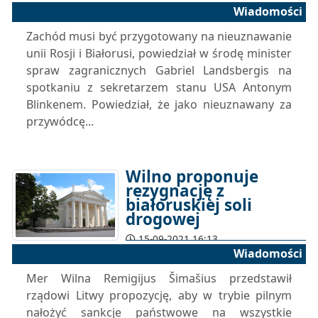
Wiadomości
Zachód musi być przygotowany na nieuznawanie
unii Rosji i Białorusi, powiedział w środę minister
spraw zagranicznych Gabriel Landsbergis na
spotkaniu z sekretarzem stanu USA Antonym
Blinkenem. Powiedział, że jako nieuznawany za
przywódcę...
Wilno proponuje
rezygnację z
białoruskiej soli
drogowej
15-09-2021 16:13
Wiadomości
Mer Wilna Remigijus Šimašius przedstawił
rządowi Litwy propozycję, aby w trybie pilnym
nałożyć sankcje państwowe na wszystkie