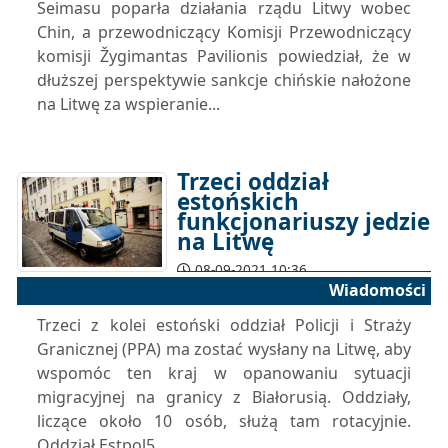
Seimasu poparła działania rządu Litwy wobec
Chin, a przewodniczący Komisji Przewodniczący
komisji Žygimantas Pavilionis powiedział, że w
dłuższej perspektywie sankcje chińskie nałożone
na Litwę za wspieranie...
Trzeci oddział
estońskich
funkcjonariuszy jedzie
na Litwę
08-09-2021 10:36
Wiadomości
Trzeci z kolei estoński oddział Policji i Straży
Granicznej (PPA) ma zostać wysłany na Litwę, aby
wspomóc ten kraj w opanowaniu sytuacji
migracyjnej na granicy z Białorusią. Oddziały,
liczące około 10 osób, służą tam rotacyjnie.
Oddział Estpol5...