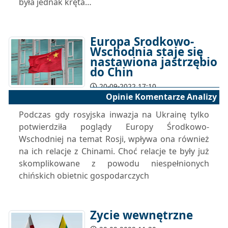
była jednak kręta…
Europa Środkowo-
Wschodnia staje się
nastawiona jastrzębio
do Chin
20-09-2022 17:10
Opinie Komentarze Analizy
Podczas gdy rosyjska inwazja na Ukrainę tylko
potwierdziła poglądy Europy Środkowo-
Wschodniej na temat Rosji, wpływa ona również
na ich relacje z Chinami. Choć relacje te były już
skomplikowane z powodu niespełnionych
chińskich obietnic gospodarczych
Życie wewnętrzne