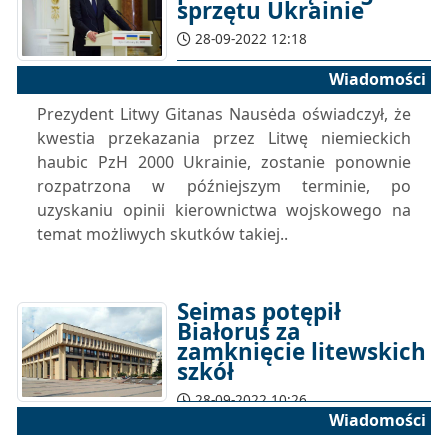
sprzętu Ukrainie
28-09-2022 12:18
Wiadomości
Prezydent Litwy Gitanas Nausėda oświadczył, że
kwestia przekazania przez Litwę niemieckich
haubic PzH 2000 Ukrainie, zostanie ponownie
rozpatrzona w późniejszym terminie, po
uzyskaniu opinii kierownictwa wojskowego na
temat możliwych skutków takiej..
Seimas potępił
Białoruś za
zamknięcie litewskich
szkół
28-09-2022 10:26
Wiadomości