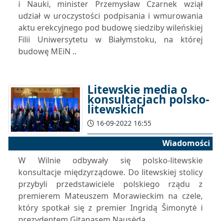
i Nauki, minister Przemysław Czarnek wziął
udział w uroczystości podpisania i wmurowania
aktu erekcyjnego pod budowę siedziby wileńskiej
Filii Uniwersytetu w Białymstoku, na której
budowę MEiN ..
Litewskie media o
konsultacjach polsko-
litewskich
16-09-2022 16:55
Wiadomości
W Wilnie odbywały się polsko-litewskie
konsultacje międzyrządowe. Do litewskiej stolicy
przybyli przedstawiciele polskiego rządu z
premierem Mateuszem Morawieckim na czele,
który spotkał się z premier Ingridą Šimonytė i
prezydentem Gitanasem Nausėdą.