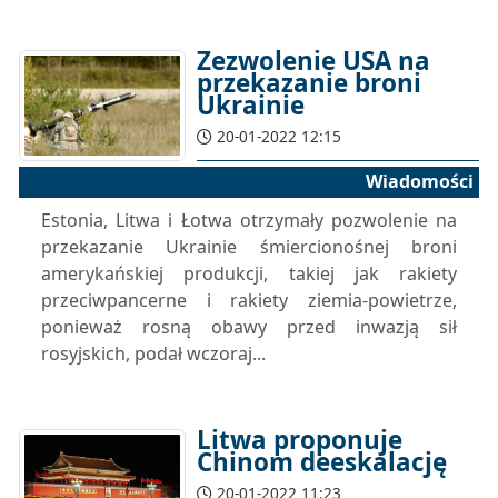
Zezwolenie USA na
przekazanie broni
Ukrainie
20-01-2022 12:15
Wiadomości
Estonia, Litwa i Łotwa otrzymały pozwolenie na
przekazanie Ukrainie śmiercionośnej broni
amerykańskiej produkcji, takiej jak rakiety
przeciwpancerne i rakiety ziemia-powietrze,
ponieważ rosną obawy przed inwazją sił
rosyjskich, podał wczoraj...
Litwa proponuje
Chinom deeskalację
20-01-2022 11:23