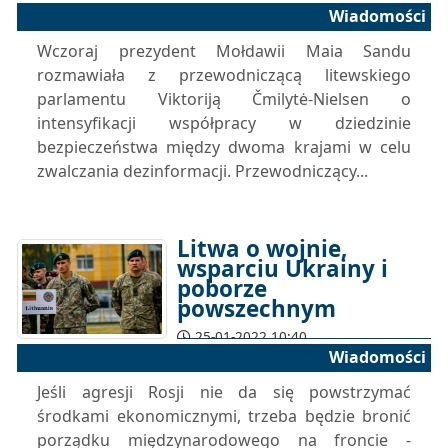
Wiadomości
Wczoraj prezydent Mołdawii Maia Sandu
rozmawiała z przewodniczącą litewskiego
parlamentu Viktoriją Čmilytė-Nielsen o
intensyfikacji współpracy w dziedzinie
bezpieczeństwa między dwoma krajami w celu
zwalczania dezinformacji. Przewodniczący...
Litwa o wojnie,
wsparciu Ukrainy i
poborze
powszechnym
25-01-2022 10:40
Wiadomości
Jeśli agresji Rosji nie da się powstrzymać
środkami ekonomicznymi, trzeba będzie bronić
porządku międzynarodowego na froncie -