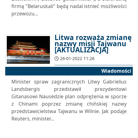
firmą "Belaruskali" będą nadal istnieć możliwości
przewozu...
Litwa rozważa zmianę
nazwy misji Tajwanu
[AKTUALIZACJA]
26-01-2022 11:26
Wiadomości
Minister spraw zagranicznych Litwy Gabrielius
Landsbergis przedstawił prezydentowi
Gitanasowi Nausėdzie plan odprężenia w sporze
z Chinami poprzez zmianę chińskiej nazwy
przedstawicielstwa Tajwanu w Wilnie. Jak podaje
Reuters, minister...