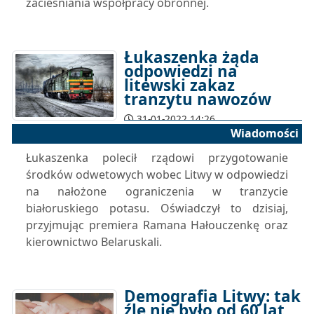
zacieśniania współpracy obronnej.
Łukaszenka żąda
odpowiedzi na
litewski zakaz
tranzytu nawozów
31-01-2022 14:26
Wiadomości
Łukaszenka polecił rządowi przygotowanie
środków odwetowych wobec Litwy w odpowiedzi
na nałożone ograniczenia w tranzycie
białoruskiego potasu. Oświadczył to dzisiaj,
przyjmując premiera Ramana Hałouczenkę oraz
kierownictwo Belaruskali.
Demografia Litwy: tak
źle nie było od 60 lat