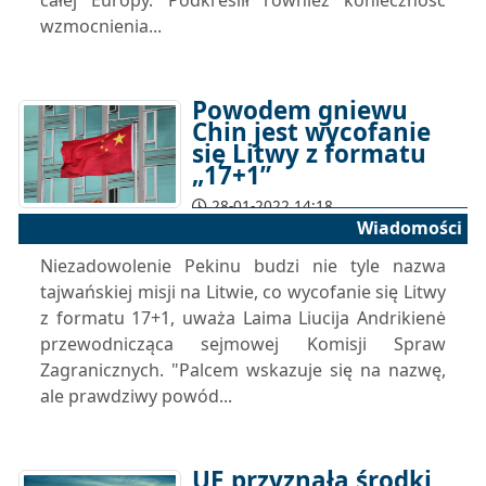
całej Europy. Podkreślił również konieczność
wzmocnienia...
Powodem gniewu
Chin jest wycofanie
się Litwy z formatu
„17+1”
28-01-2022 14:18
Wiadomości
Niezadowolenie Pekinu budzi nie tyle nazwa
tajwańskiej misji na Litwie, co wycofanie się Litwy
z formatu 17+1, uważa Laima Liucija Andrikienė
przewodnicząca sejmowej Komisji Spraw
Zagranicznych. "Palcem wskazuje się na nazwę,
ale prawdziwy powód...
UE przyznała środki