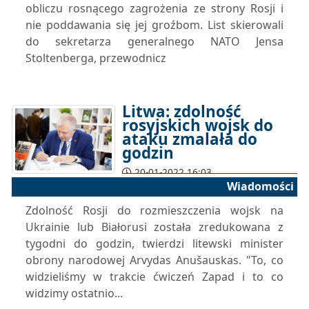
obliczu rosnącego zagrożenia ze strony Rosji i
nie poddawania się jej groźbom. List skierowali
do sekretarza generalnego NATO Jensa
Stoltenberga, przewodnicz
Litwa: zdolność
rosyjskich wojsk do
ataku zmalała do
godzin
20-01-2022 16:03
Wiadomości
Zdolność Rosji do rozmieszczenia wojsk na
Ukrainie lub Białorusi została zredukowana z
tygodni do godzin, twierdzi litewski minister
obrony narodowej Arvydas Anušauskas. "To, co
widzieliśmy w trakcie ćwiczeń Zapad i to co
widzimy ostatnio...