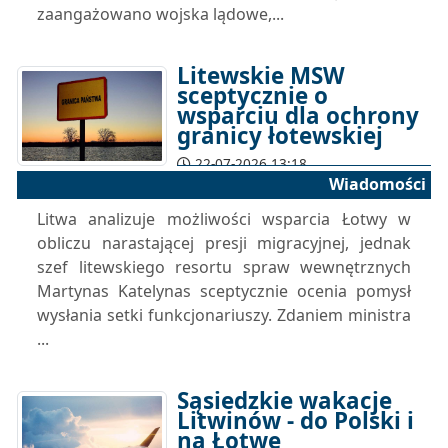
zaangażowano wojska lądowe,...
Litewskie MSW
sceptycznie o
wsparciu dla ochrony
granicy łotewskiej
22-07-2026 13:18
Wiadomości
Litwa analizuje możliwości wsparcia Łotwy w
obliczu narastającej presji migracyjnej, jednak
szef litewskiego resortu spraw wewnętrznych
Martynas Katelynas sceptycznie ocenia pomysł
wysłania setki funkcjonariuszy. Zdaniem ministra
...
Sąsiedzkie wakacje
Litwinów - do Polski i
na Łotwę