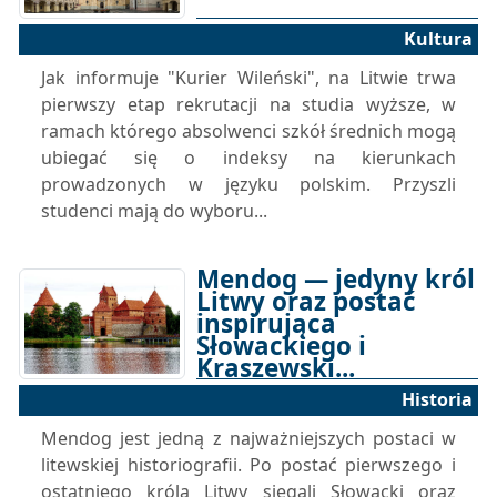
Kultura
Jak informuje "Kurier Wileński", na Litwie trwa
pierwszy etap rekrutacji na studia wyższe, w
ramach którego absolwenci szkół średnich mogą
ubiegać się o indeksy na kierunkach
prowadzonych w języku polskim. Przyszli
studenci mają do wyboru...
Mendog — jedyny król
Litwy oraz postać
inspirująca
Słowackiego i
Kraszewski...
Historia
19-07-2026 10:00
Mendog jest jedną z najważniejszych postaci w
litewskiej historiografii. Po postać pierwszego i
ostatniego króla Litwy sięgali Słowacki oraz