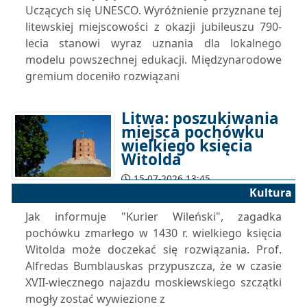
Uczących się UNESCO. Wyróżnienie przyznane tej
litewskiej miejscowości z okazji jubileuszu 790-
lecia stanowi wyraz uznania dla lokalnego
modelu powszechnej edukacji. Międzynarodowe
gremium doceniło rozwiązani
Litwa: poszukiwania
miejsca pochówku
wielkiego księcia
Witolda
15-07-2026 13:45
Kultura
Jak informuje "Kurier Wileński", zagadka
pochówku zmarłego w 1430 r. wielkiego księcia
Witolda może doczekać się rozwiązania. Prof.
Alfredas Bumblauskas przypuszcza, że w czasie
XVII-wiecznego najazdu moskiewskiego szczątki
mogły zostać wywiezione z