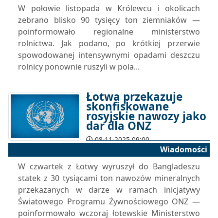
W połowie listopada w Królewcu i okolicach
zebrano blisko 90 tysięcy ton ziemniaków —
poinformowało regionalne ministerstwo
rolnictwa. Jak podano, po krótkiej przerwie
spowodowanej intensywnymi opadami deszczu
rolnicy ponownie ruszyli w pola...
Łotwa przekazuje
skonfiskowane
rosyjskie nawozy jako
dar dla ONZ
08-11-2025 09:00
Wiadomości
W czwartek z Łotwy wyruszył do Bangladeszu
statek z 30 tysiącami ton nawozów mineralnych
przekazanych w darze w ramach inicjatywy
Światowego Programu Żywnościowego ONZ —
poinformowało wczoraj łotewskie Ministerstwo