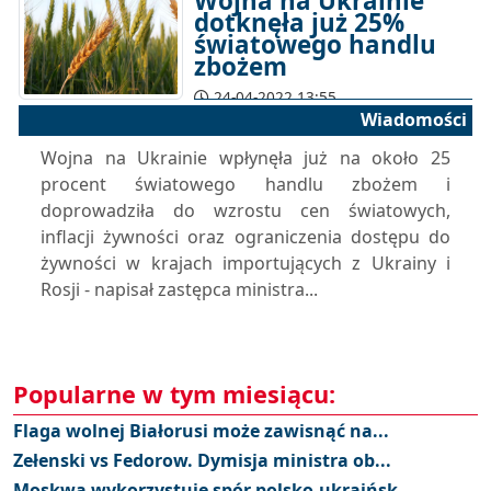
Wojna na Ukrainie
dotknęła już 25%
światowego handlu
zbożem
24-04-2022 13:55
Wiadomości
Wojna na Ukrainie wpłynęła już na około 25
procent światowego handlu zbożem i
doprowadziła do wzrostu cen światowych,
inflacji żywności oraz ograniczenia dostępu do
żywności w krajach importujących z Ukrainy i
Rosji - napisał zastępca ministra...
Popularne w tym miesiącu:
Flaga wolnej Białorusi może zawisnąć na...
Zełenski vs Fedorow. Dymisja ministra ob...
Moskwa wykorzystuje spór polsko-ukraińsk...