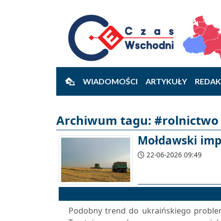
WIADOMOŚCI
ARTYKUŁY
REDAK
Archiwum tagu: #rolnictwo 
Mołdawski impo
22-06-2026 09:49
Podobny trend do ukraińskiego proble