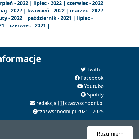
erpień - 2022 |
lipiec - 2022 |
czerwiec - 2022
aj - 2022 |
kwiecień - 2022 |
marzec - 2022
uty - 2022 |
październik - 2021 |
lipiec -
21 |
czerwiec - 2021 |
nformacje
Twitter
Facebook
Youtube
Spotify
redakcja [[]] czaswschodni.pl
czaswschodni.pl 2021 - 2025
Rozumiem