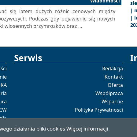
Wiadomości
si
|
m
ać się latem dużych różnic cenowych między
|
l
ożywczych. Podczas gdy pojawienie się nowych
20
ki wiosennych przymrozków oraz ...
Serwis
I
ści
Redakcja
nie
Kontakt
OKA
Oferta
ria
Współpraca
ura
Wsparcie
 CW
Polityka Prywatności
dia
tal
wego działania pliki cookies
Więcej informacji