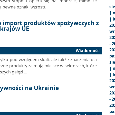
szym stopniu opiera się na imporcie, mimo że
si
ą pewne oznaki wzrostu.
|
m
|
l
e import produktów spożywczych z
20
h krajów UE
wr
20
- 
20
Wiadomości
pa
ylko pod względem skali, ale także znaczenia dla
si
czne produkty zajmują miejsce w sektorach, które
|
m
zych gałęzi ...
|
l
20
ywności na Ukrainie
wr
20
- 
20
pa