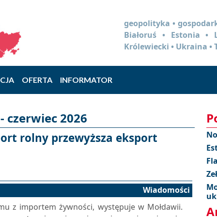
geopolityka • gospodark
Białoruś • Estonia •
Królewiecki • Ukraina • 
CJA
OFERTA
INFORMATOR
- czerwiec 2026
P
No
rt rolny przewyższa eksport
Es
Fl
Ze
Mo
Wiadomości
uk
mu z importem żywności, występuje w Mołdawii.
A