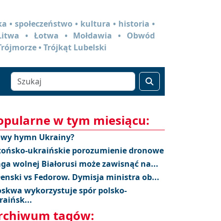
a • społeczeństwo • kultura • historia •
 Litwa • Łotwa • Mołdawia • Obwód
Trójmorze • Trójkąt Lubelski
opularne w tym miesiącu:
wy hymn Ukrainy?
tońsko-ukraińskie porozumienie dronowe
aga wolnej Białorusi może zawisnąć na...
łenski vs Fedorow. Dymisja ministra ob...
skwa wykorzystuje spór polsko-
raińsk...
rchiwum tagów: