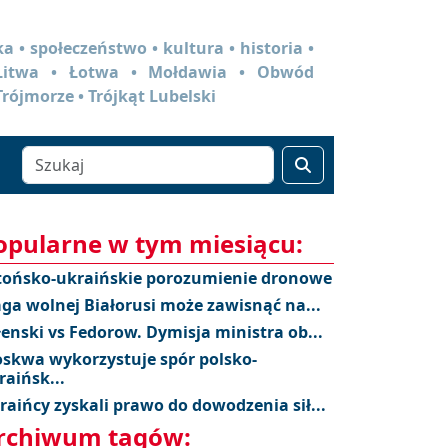
a • społeczeństwo • kultura • historia •
 Litwa • Łotwa • Mołdawia • Obwód
Trójmorze • Trójkąt Lubelski
opularne w tym miesiącu:
tońsko-ukraińskie porozumienie dronowe
aga wolnej Białorusi może zawisnąć na...
łenski vs Fedorow. Dymisja ministra ob...
skwa wykorzystuje spór polsko-
raińsk...
raińcy zyskali prawo do dowodzenia sił...
rchiwum tagów: