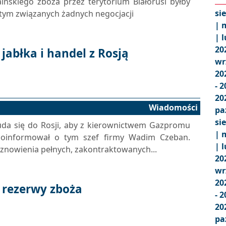
aińskiego zboża przez terytorium Białorusi byłby
si
 tym związanych żadnych negocjacji
|
m
|
l
20
jabłka i handel z Rosją
wr
20
- 
20
Wiadomości
pa
si
uda się do Rosji, aby z kierownictwem Gazpromu
|
m
oinformował o tym szef firmy Wadim Czeban.
|
l
nowienia pełnych, zakontraktowanych...
20
wr
20
 rezerwy zboża
- 
20
pa