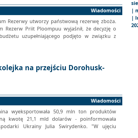
si
Wiadomości
|
m
|
l
um Rezerwy utworzy państwową rezerwę zboża.
20
Rezerw Priit Ploompuu wyjaśnił, że decyzję o
udżetu uzupełniającego podjęto w związku z
kolejka na przejściu Dorohusk-
Wiadomości
aina wyeksportowała 50,9 mln ton produktów
zną kwotę 21,1 mld dolarów - poinformowała
podarki Ukrainy Julia Swirydenko. "W ujęciu