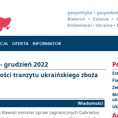
geopolityka • gospodark
Białoruś • Estonia •
Królewiecki • Ukraina • 
CJA
OFERTA
INFORMATOR
- grudzień 2022
P
Es
ości tranzytu ukraińskiego zboża
Fl
Ze
Mo
uk
Wiadomości
Uk
 litewski minister spraw zagranicznych Gabrielius
A