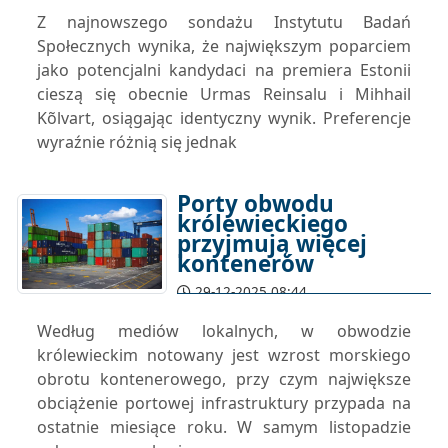
29-12-2025 09:40
Z najnowszego sondażu Instytutu Badań
Społecznych wynika, że największym poparciem
jako potencjalni kandydaci na premiera Estonii
cieszą się obecnie Urmas Reinsalu i Mihhail
Kõlvart, osiągając identyczny wynik. Preferencje
wyraźnie różnią się jednak
Porty obwodu
królewieckiego
przyjmują więcej
kontenerów
29-12-2025 08:44
Według mediów lokalnych, w obwodzie
królewieckim notowany jest wzrost morskiego
obrotu kontenerowego, przy czym największe
obciążenie portowej infrastruktury przypada na
ostatnie miesiące roku. W samym listopadzie