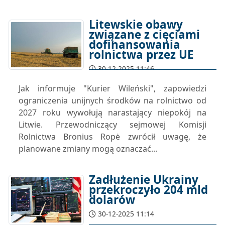
Litewskie obawy
związane z cięciami
dofinansowania
rolnictwa przez UE
30-12-2025 11:46
Jak informuje "Kurier Wileński", zapowiedzi
ograniczenia unijnych środków na rolnictwo od
2027 roku wywołują narastający niepokój na
Litwie. Przewodniczący sejmowej Komisji
Rolnictwa Bronius Ropė zwrócił uwagę, że
planowane zmiany mogą oznaczać...
Zadłużenie Ukrainy
przekroczyło 204 mld
dolarów
30-12-2025 11:14