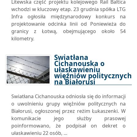
Litewska część projektu kolejowego Rail Baltica
wchodzi w kluczowy etap. 23 grudnia spółka LTG
Infra ogłosiła międzynarodowy konkurs na
projektowanie odcinka linii od Poniewieża do
granicy z Łotwą, obejmującego około 54
kilometry.
Swiatłana
Cichanouska o
ułaskawieniu
więźniów politycznych
na Białorusi
30-12-2025 12:21
Swiatłana Cichanouska odniosła się do informacji
o uwolnieniu grupy więźniów politycznych na
Białorusi, ogłoszonej przez reżim Łukaszenki. W
komunikacie jego służby prasowej
poinformowano, że podpisał on dekret o
ułaskawieniu 22 osób, ...