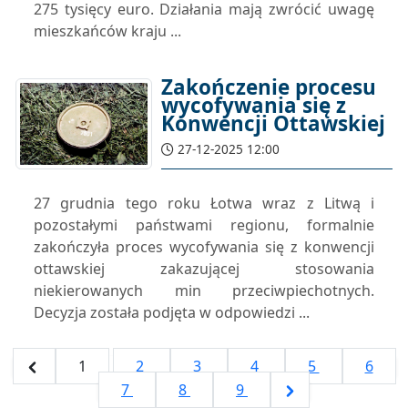
275 tysięcy euro. Działania mają zwrócić uwagę
mieszkańców kraju ...
Zakończenie procesu
wycofywania się z
Konwencji Ottawskiej
27-12-2025 12:00
27 grudnia tego roku Łotwa wraz z Litwą i
pozostałymi państwami regionu, formalnie
zakończyła proces wycofywania się z konwencji
ottawskiej zakazującej stosowania
niekierowanych min przeciwpiechotnych.
Decyzja została podjęta w odpowiedzi ...
1
2
3
4
5
6
7
8
9