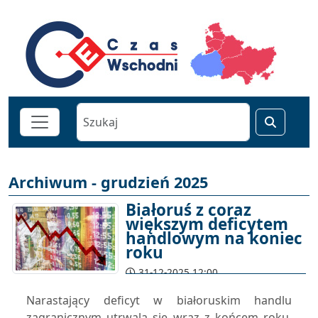
Archiwum - grudzień 2025
Białoruś z coraz
większym deficytem
handlowym na koniec
roku
31-12-2025 12:00
Narastający deficyt w białoruskim handlu
zagranicznym utrwala się wraz z końcem roku,