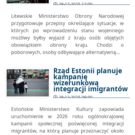
28-12-2025 12:00
Litewskie Ministerstwo Obrony Narodowej
przygotowuje przepisy określające sytuacje, w
których po wprowadzeniu stanu wojennego
możliwy byłby wyjazd z kraju osób objętych
obowiązkiem obrony kraju. Chodzi o
poborowych, osoby odbywające alternatywną...
Rząd Estonii planuje
kampanię
wizerunkową
integracji imigrantów
28-12-2025 09:00
Estońskie Ministerstwo Kultury zapowiada
uruchomienie w 2026 roku ogólnokrajowej
kampanii społecznej poświęconej integracji
migrantów, na którą planuje przeznaczyć około