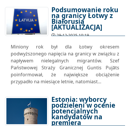
Podsumowanie roku
na granicy Łotwy z
Białorusią
[AKTUALIZACJA]
29-12-2025 10:19
Miniony rok był dla Łotwy okresem
podwyższonego napięcia na granicy w związku z
napływem nielegalnych migrantów. Szef
Państwowej Straży Granicznej Guntis Pujāts
poinformował, że największe obciążenie
przypadło na miesiące letnie, natomiast...
Estonia: wyborcy
podzieleni w ocenie
potencjalnych
kandydatów na
premiera