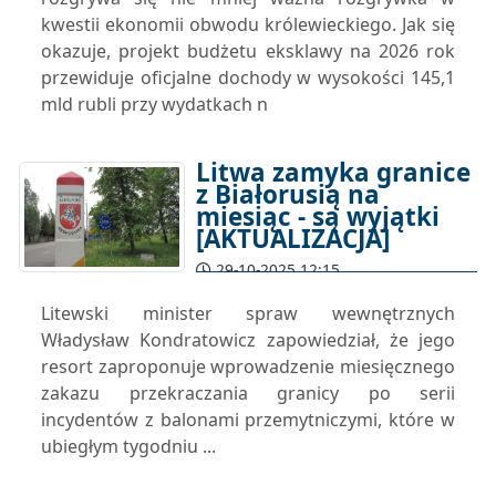
kwestii ekonomii obwodu królewieckiego. Jak się
okazuje, projekt budżetu eksklawy na 2026 rok
przewiduje oficjalne dochody w wysokości 145,1
mld rubli przy wydatkach n
Litwa zamyka granice
z Białorusią na
miesiąc - są wyjątki
[AKTUALIZACJA]
29-10-2025 12:15
Litewski minister spraw wewnętrznych
Władysław Kondratowicz zapowiedział, że jego
resort zaproponuje wprowadzenie miesięcznego
zakazu przekraczania granicy po serii
incydentów z balonami przemytniczymi, które w
ubiegłym tygodniu ...