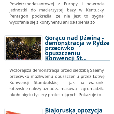
Powietrznodesantowej z Europy i powrocie
jednostki do macierzystej bazy w Kentucky.
Pentagon podkreśla, że nie jest to sygnał
wycofania się z kontynentu ani osłabienia zo
Gorąco nad Dźwiną -
demonstracja w Rydze
przeciwko
opuszczeniu
Konwencji St...
30-10-2025 08:05
Wczorajsza demonstracja przed siedzibą Saeimy,
przeciwko możliwemu opuszczeniu przez Łotwę
Konwencji Stambulskiej - jak na warunki
łotewskie należy uznać za masową - zgromadziła
około pięciu tysięcy protestujących. Pokazuje to...
Bialoruska opozycja