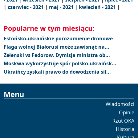
|
czerwiec - 2021
|
maj - 2021
|
kwiecień - 2021
|
Popularne w tym miesiącu:
Estońsko-ukraińskie porozumienie dronowe
Flaga wolnej Białorusi może zawisnąć na...
Zełenski vs Fedorow. Dymisja ministra ob...
Moskwa wykorzystuje spór polsko-ukraińsk...
Ukraińcy zyskali prawo do dowodzenia sił...
Menu
Wiadomości
Opinie
Rzut OKA
Historia
Kultura