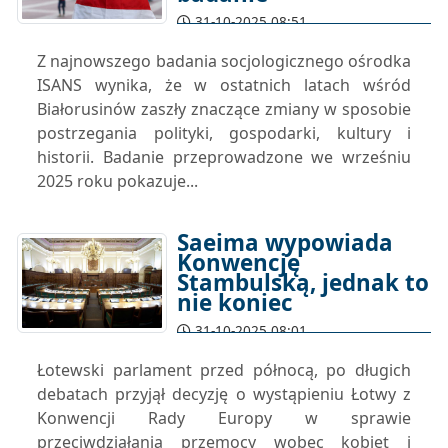
31-10-2025 08:51
Z najnowszego badania socjologicznego ośrodka
ISANS wynika, że w ostatnich latach wśród
Białorusinów zaszły znaczące zmiany w sposobie
postrzegania polityki, gospodarki, kultury i
historii. Badanie przeprowadzone we wrześniu
2025 roku pokazuje...
Saeima wypowiada
Konwencję
Stambulską, jednak to
nie koniec
31-10-2025 08:01
Łotewski parlament przed północą, po długich
debatach przyjął decyzję o wystąpieniu Łotwy z
Konwencji Rady Europy w sprawie
przeciwdziałania przemocy wobec kobiet i