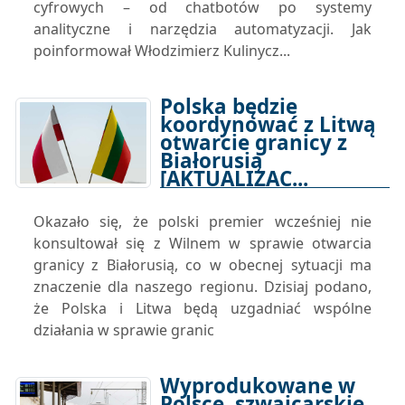
cyfrowych – od chatbotów po systemy
analityczne i narzędzia automatyzacji. Jak
poinformował Włodzimierz Kulinycz...
Polska będzie
koordynować z Litwą
otwarcie granicy z
Białorusią
[AKTUALIZAC...
30-10-2025 09:44
Okazało się, że polski premier wcześniej nie
konsultował się z Wilnem w sprawie otwarcia
granicy z Białorusią, co w obecnej sytuacji ma
znaczenie dla naszego regionu. Dzisiaj podano,
że Polska i Litwa będą uzgadniać wspólne
działania w sprawie granic
Wyprodukowane w
Polsce, szwajcarskie