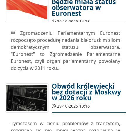
będzie miała status
obserwatora w
Euronest
29-10-2025 14:23
W Zgromadzeniu Parlamentarnym Euronest
rozpoczęto procedurę nadania białoruskim siłom
demokratycznym statusu obserwatora.
"Euronest" to Zgromadzenie Parlamentarne
Euronest, czyli organ parlamentarny powołany
do życia w 2011 roku...
Obwód królewiecki
bez dotacji z Moskwy
w 2026 roku
29-10-2025 13:16
Tymczasem w cieniu problemów z tranzytem,
rozgrywa się nie mniej ważna rozgrywka w