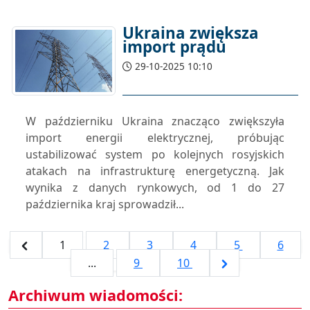
Ukraina zwiększa
import prądu
29-10-2025 10:10
W październiku Ukraina znacząco zwiększyła
import energii elektrycznej, próbując
ustabilizować system po kolejnych rosyjskich
atakach na infrastrukturę energetyczną. Jak
wynika z danych rynkowych, od 1 do 27
października kraj sprowadził...
1
2
3
4
5
6
...
9
10
Archiwum wiadomości: