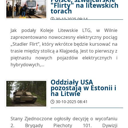
"Flirty" na litewskich
torach
30-10-2025 09:14
Jak podały Koleje Litewskie LTG, w Wilnie
zaprezentowano nowoczesny elektryczny pociąg
„Stadler Flirt”, który wkrótce będzie kursować na
trasie między stolicą a Kłajpedą. Jest to pierwszy z
piętnastu nowych pojazdów elektrycznych i
hybrydowych,...
Oddziały USA
pozostają w Estonii i
na Litwie
30-10-2025 08:41
Stany Zjednoczone ogłosiły decyzję o wycofaniu
2. Brygady Piechoty 101. Dywizji