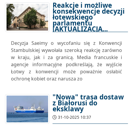
Reakcje i możliwe
konsekwencje decyzji
łotewskiego
parlamentu
[AKTUALIZACJA...
31-10-2025 11:26
Decyzja Saeimy o wycofaniu się z Konwencji
Stambulskiej wywołała szeroką reakcję zarówno
w kraju, jak i za granicą. Media francuskie i
agencje informacyjne podkreślają, że wyjście
Łotwy z konwencji może poważnie osłabić
ochronę kobiet oraz narusza zo
"Nowa" trasa dostaw
z Białorusi do
eksklawy
31-10-2025 10:37