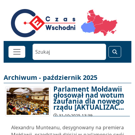
Archiwum - październik 2025
Parlament Mołdawii
głosował nad wotum
zaufania dla nowego
rządu [AKTUALIZAC...
31-10-2025 13:39
Alexandru Munteanu, desygnowany na premiera
Mołdawii, przedstawił dzisiaj w parlamencie swój