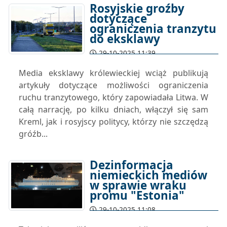
Rosyjskie groźby
dotyczące
ograniczenia tranzytu
do eksklawy
29-10-2025 11:39
Media eksklawy królewieckiej wciąż publikują
artykuły dotyczące możliwości ograniczenia
ruchu tranzytowego, który zapowiadała Litwa. W
całą narrację, po kilku dniach, włączył się sam
Kreml, jak i rosyjscy politycy, którzy nie szczędzą
gróźb...
Dezinformacja
niemieckich mediów
w sprawie wraku
promu "Estonia"
29-10-2025 11:08