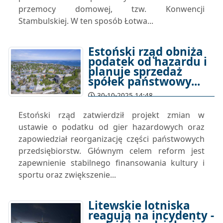
przemocy domowej, tzw. Konwencji
Stambulskiej. W ten sposób Łotwa...
Estoński rząd obniża
podatek od hazardu i
planuje sprzedaż
spółek państwowy...
30-10-2025 14:48
Estoński rząd zatwierdził projekt zmian w
ustawie o podatku od gier hazardowych oraz
zapowiedział reorganizację części państwowych
przedsiębiorstw. Głównym celem reform jest
zapewnienie stabilnego finansowania kultury i
sportu oraz zwiększenie...
Litewskie lotniska
reagują na incydenty -