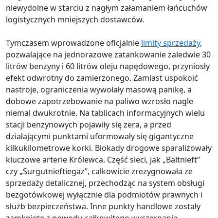
niewydolne w starciu z nagłym załamaniem łańcuchów
logistycznych mniejszych dostawców.
Tymczasem wprowadzone oficjalnie
limity sprzedaży
,
pozwalające na jednorazowe zatankowanie zaledwie 30
litrów benzyny i 60 litrów oleju napędowego, przyniosły
efekt odwrotny do zamierzonego. Zamiast uspokoić
nastroje, ograniczenia wywołały masową panikę, a
dobowe zapotrzebowanie na paliwo wzrosło nagle
niemal dwukrotnie. Na tablicach informacyjnych wielu
stacji benzynowych pojawiły się zera, a przed
działającymi punktami uformowały się gigantyczne
kilkukilometrowe korki. Blokady drogowe sparaliżowały
kluczowe arterie Królewca. Część sieci, jak „Baltnieft”
czy „Surgutnieftiegaz”, całkowicie zrezygnowała ze
sprzedaży detalicznej, przechodząc na system obsługi
bezgotówkowej wyłącznie dla podmiotów prawnych i
służb bezpieczeństwa. Inne punkty handlowe zostały