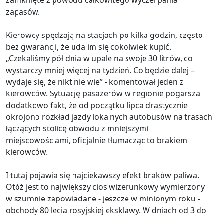
zamknięte z powodu całkowitego wyczerpania
zapasów.
Kierowcy spędzają na stacjach po kilka godzin, często
bez gwarancji, że uda im się cokolwiek kupić.
„Czekaliśmy pół dnia w upale na swoje 30 litrów, co
wystarczy mniej więcej na tydzień. Co będzie dalej –
wydaje się, że nikt nie wie” - komentował jeden z
kierowców. Sytuację pasażerów w regionie pogarsza
dodatkowo fakt, że od początku lipca drastycznie
okrojono rozkład jazdy lokalnych autobusów na trasach
łączących stolicę obwodu z mniejszymi
miejscowościami, oficjalnie tłumacząc to brakiem
kierowców.
I tutaj pojawia się najciekawszy efekt braków paliwa.
Otóż jest to największy cios wizerunkowy wymierzony
w szumnie zapowiadane - jeszcze w minionym roku -
obchody 80 lecia rosyjskiej eksklawy. W dniach od 3 do