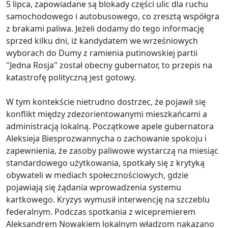
5 lipca, zapowiadane są blokady części ulic dla ruchu
samochodowego i autobusowego, co zresztą współgra
z brakami paliwa. Jeżeli dodamy do tego informację
sprzed kilku dni, iż kandydatem we wrześniowych
wyborach do Dumy z ramienia putinowskiej partii
"Jedna Rosja" został obecny gubernator, to przepis na
katastrofę polityczną jest gotowy.
W tym kontekście nietrudno dostrzec, że pojawił się
konflikt między zdezorientowanymi mieszkańcami a
administracją lokalną. Początkowe apele gubernatora
Aleksieja Biesprozwannycha o zachowanie spokoju i
zapewnienia, że zasoby paliwowe wystarczą na miesiąc
standardowego użytkowania, spotkały się z krytyką
obywateli w mediach społecznościowych, gdzie
pojawiają się żądania wprowadzenia systemu
kartkowego. Kryzys wymusił interwencję na szczeblu
federalnym. Podczas spotkania z wicepremierem
Aleksandrem Nowakiem lokalnym władzom nakazano