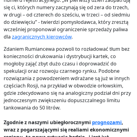
numeru rejestracyjnego. „W pierwszy dzień zaopatrują
się ci, których numery zaczynają się od zera do trzech,
w drugi – od czterech do sześciu, w trzeci – od siedmiu
do dziewięciu” - twierdzi pomysłodawca, który zresztą
wcześniej proponował ograniczenie sprzedaży paliwa
dla
zagranicznych kierowców
.
Zdaniem Rumiancewa pozwoli to rozładować tłum bez
konieczności drukowania i dystrybucji kartek, co
mogłoby zająć zbyt dużo czasu i doprowadzić do
spekulacji oraz rozwoju czarnego rynku. Podobne
rozwiązania z powodzeniem wdrażane są już w innych
częściach Rosji, na przykład w obwodzie orłowskim,
gdzie zdecydowano się na analogiczny podział dni przy
jednoczesnym zwiększeniu dopuszczalnego limitu
tankowania do 50 litrów.
Zgodnie z naszymi ubiegłorocznymi
prognozami
,
wraz z pogarszającymi się realiami ekonomicznymi