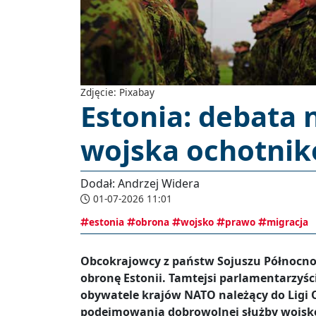
Zdjęcie: Pixabay
Estonia: debata 
wojska ochotnik
Dodał: Andrzej Widera
01-07-2026 11:01
estonia
obrona
wojsko
prawo
migracja
Obcokrajowcy z państw Sojuszu Północnoa
obronę Estonii. Tamtejsi parlamentarzyści
obywatele krajów NATO należący do Ligi O
podejmowania dobrowolnej służby wojsk