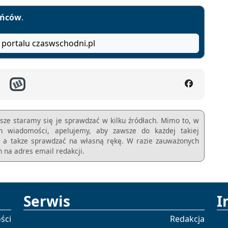
yńców
.
 portalu czaswschodni.pl
sze staramy się je sprawdzać w kilku źródłach. Mimo to, w
ch wiadomości, apelujemy, aby zawsze do każdej takiej
m, a takze sprawdzać na własną rękę. W razie zauważonych
 na adres email redakcji.
Serwis
I
ści
Redakcja