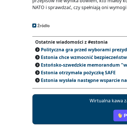
przepisów nie wynika bowiem, kto miałby ko
NATO i sprawdzać, czy spełniają oni wymogi
Źródło
Ostatnie wiadomości z #estonia
Polityczna gra przed wyborami prezyd
Estonia chce wzmocnić bezpieczeńst
Estońsko-szwedzkie memorandum "w
Estonia otrzymała pożyczkę SAFE
Estonia wysłała następne wsparcie n
Wirtualna kawa z