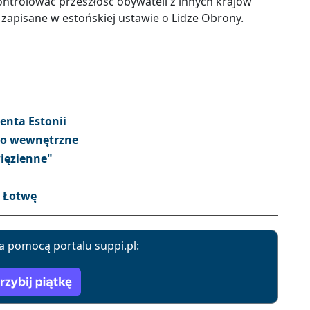
ntrolować przeszłość obywateli z innych krajów
 zapisane w estońskiej ustawie o Lidze Obrony.
enta Estonii
wo wewnętrzne
ięzienne"
a Łotwę
a pomocą portalu suppi.pl: