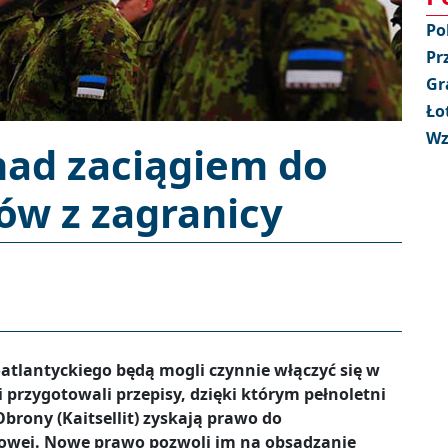
Po
Pr
Gr
Ło
Wz
nad zaciągiem do
ów z zagranicy
tlantyckiego będą mogli czynnie włączyć się w
 przygotowali przepisy, dzięki którym pełnoletni
brony (Kaitsellit) zyskają prawo do
owej. Nowe prawo pozwoli im na obsadzanie