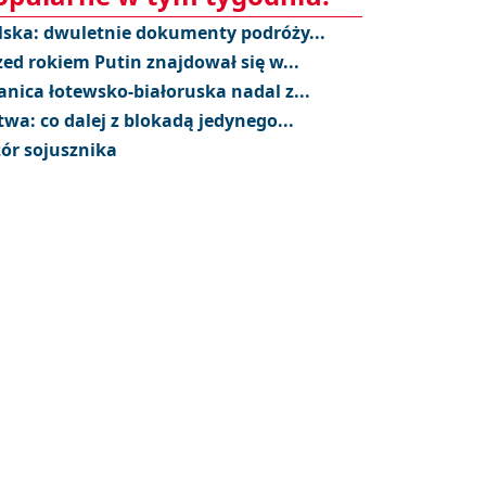
lska: dwuletnie dokumenty podróży...
zed rokiem Putin znajdował się w...
anica łotewsko-białoruska nadal z...
twa: co dalej z blokadą jedynego...
ór sojusznika