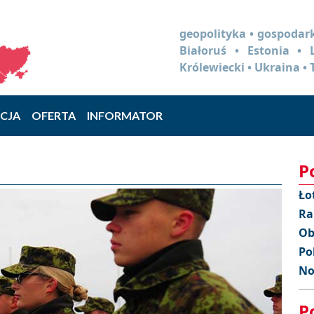
geopolityka • gospodark
Białoruś • Estonia •
Królewiecki • Ukraina • 
CJA
OFERTA
INFORMATOR
P
Ło
Ra
Ob
Po
No
P