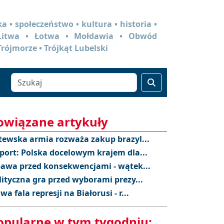
a • społeczeństwo • kultura • historia •
 Litwa • Łotwa • Mołdawia • Obwód
Trójmorze • Trójkąt Lubelski
owiązane artykuły
tewska armia rozważa zakup brazyl...
port: Polska docelowym krajem dla...
awa przed konsekwencjami - wątek...
lityczna gra przed wyborami prezy...
wa fala represji na Białorusi - r...
opularne w tym tygodniu: