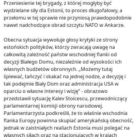
Przeniesienie tej brygady, z której mogłyby być
wydzielane siły dla Estonii, to proces długofalowy, a
przełomu w tej sprawie nie przyniosą prawdopodobnie
nawet nadchodzące obrad szczytu NATO w Ankarze.
Obecna sytuacja wywołuje głosy krytyki ze strony
estońskich polityków, którzy zwracają uwagę na
całkowitą zależność państw wschodniej flanki od
decyzji Białego Domu, niezależnie od wysokości ich
własnych budżetów obronnych. „Możemy tutaj
śpiewać, tańczyć i skakać na jednej nodze, a decyzję i
tak podejmie Biały Dom oraz administracja USA w
oparciu o własne interesy i wizję” - obrazowo
przedstawił sytuację Kalev Stoicescu, przewodniczący
parlamentarnej komisji obrony narodowej.
Parlamentarzysta podkreślił, że to właśnie wschodnia
flanka Europy powinna skupiać amerykańską obecność,
jednak w zaistniałych realiach Estonia musi polegać na
własnych siłach oraz na stacjonujących w krajach