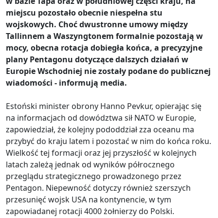
w bazie Tapa oraz w południowej części kraju, na
miejscu pozostało obecnie niespełna stu
wojskowych. Choć dwustronne umowy między
Tallinnem a Waszyngtonem formalnie pozostają w
mocy, obecna rotacja dobiegła końca, a precyzyjne
plany Pentagonu dotyczące dalszych działań w
Europie Wschodniej nie zostały podane do publicznej
wiadomości - informują media.
Estoński minister obrony Hanno Pevkur, opierając się
na informacjach od dowództwa sił NATO w Europie,
zapowiedział, że kolejny pododdział zza oceanu ma
przybyć do kraju latem i pozostać w nim do końca roku.
Wielkość tej formacji oraz jej przyszłość w kolejnych
latach zależą jednak od wyników półrocznego
przeglądu strategicznego prowadzonego przez
Pentagon. Niepewność dotyczy również szerszych
przesunięć wojsk USA na kontynencie, w tym
zapowiadanej rotacji 4000 żołnierzy do Polski.