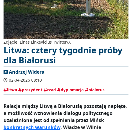
Zdjęcie: Linas Linkevicius Twitter/X
Litwa: cztery tygodnie próby
dla Białorusi
Andrzej Widera
02-04-2026 08:10
litwa
prezydent
rzad
dyplomacja
bialorus
Relacje między Litwą a Białorusią pozostają napięte,
a możliwość wznowienia dialogu politycznego
uzależniona jest od spełnienia przez Mińsk
konkretnych warunków
. Władze w Wilnie