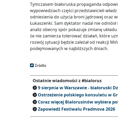
Tymczasem białoruska propaganda odpowied
wypowiedziach części przedstawicieli władz
odniesienia do użycia broni jądrowej oraz 
Łukaszenki. Sam dyktator nadal nie odniósł
analiz obecny spór pokazuje zmianę układu s
że nie zamierza tolerować działań, które uz
rozwój sytuacji będzie zależał od reakcji M
podejmowanych w najbliższych dniach.
Źródło
Ostatnie wiadomości z #bialorus
9 sierpnia w Warszawie - białoruski D
Ostrzeżenie polskiego konsulatu w G
Coraz więcej Bialorusinów wybiera po
Zapowiedź Festiwalu Pradmova 2026