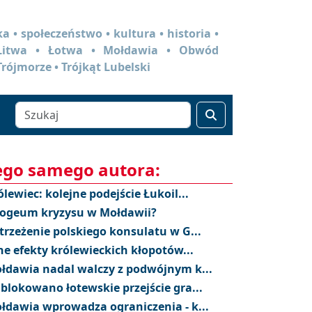
a • społeczeństwo • kultura • historia •
 Litwa • Łotwa • Mołdawia • Obwód
Trójmorze • Trójkąt Lubelski
ego samego autora:
ólewiec: kolejne podejście Łukoil...
ogeum kryzysu w Mołdawii?
trzeżenie polskiego konsulatu w G...
ne efekty królewieckich kłopotów...
łdawia nadal walczy z podwójnym k...
blokowano łotewskie przejście gra...
łdawia wprowadza ograniczenia - k...