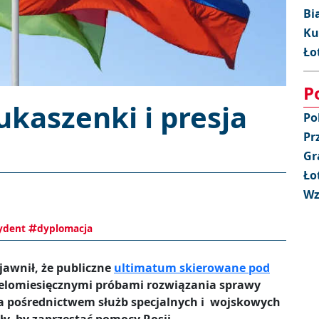
Bi
Ku
Ło
P
kaszenki i presja
Po
Pr
Gr
Ło
Wz
ydent
dyplomacja
awnił, że publiczne
ultimatum skierowane pod
elomiesięcznymi próbami rozwiązania sprawy
 za pośrednictwem służb specjalnych i wojskowych