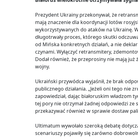
Białoruś wielokrotnie otrzymywała sygnał
Prezydent Ukrainy przekonywał, że retrans
mają znaczenie dla koordynacji lotów rosyj
wykorzystywanych do ataków na Ukrainę. Wed
długotrwały proces, którego skutki odczuwaj
od Mińska konkretnych działań, a nie dekla
czynami. Wyłączyć retransmitery, zdemontowa
Dodał również, że przeprosiny nie mają ju
wojny.
Ukraiński przywódca wyjaśnił, że brak odpow
publicznego działania. „Jeżeli oni tego nie z
zapowiedział, dając białoruskim władzom ty
tej pory nie otrzymał żadnej odpowiedzi ze
przekazywać również w sprawie dostaw paliw
Ultimatum wywołało szeroką debatę dotycz
scenariuszy pojawiły się zarówno dobrowolne 