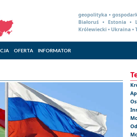
geopolityka • gospodark
Białoruś • Estonia •
Królewiecki • Ukraina • 
CJA
OFERTA
INFORMATOR
T
Kr
Ap
Os
In
Mo
Od
Mo