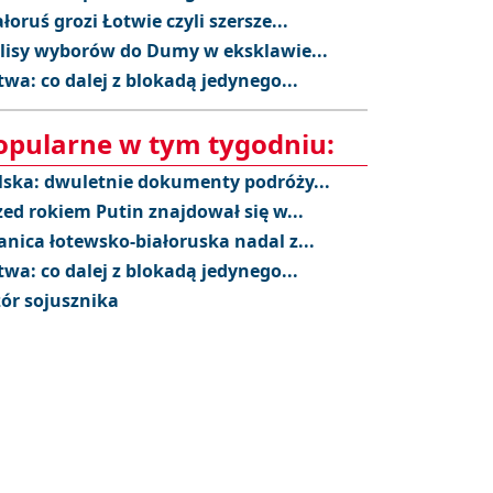
ałoruś grozi Łotwie czyli szersze...
lisy wyborów do Dumy w eksklawie...
twa: co dalej z blokadą jedynego...
opularne w tym tygodniu:
lska: dwuletnie dokumenty podróży...
zed rokiem Putin znajdował się w...
anica łotewsko-białoruska nadal z...
twa: co dalej z blokadą jedynego...
ór sojusznika