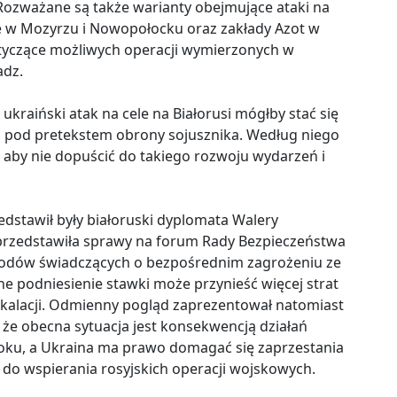
Rozważane są także warianty obejmujące ataki na
ie w Mozyrzu i Nowopołocku oraz zakłady Azot w
otyczące możliwych operacji wymierzonych w
adz.
ukraiński atak na cele na Białorusi mógłby stać się
ń pod pretekstem obrony sojusznika. Według niego
, aby nie dopuścić do takiego rozwoju wydarzeń i
dstawił były białoruski dyplomata Walery
 przedstawiła sprawy na forum Rady Bezpieczeństwa
wodów świadczących o bezpośrednim zagrożeniu ze
ne podniesienie stawki może przynieść więcej strat
eskalacji. Odmienny pogląd zaprezentował natomiast
 że obecna sytuacja jest konsekwencją działań
oku, a Ukraina ma prawo domagać się zaprzestania
 do wspierania rosyjskich operacji wojskowych.