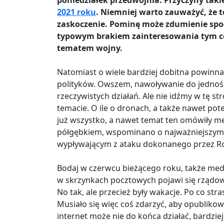
poniedziałek przedwojnia. Przyczyny taki
2021 roku
. Niemniej warto zauważyć, że t
zaskoczenie. Pominę może zdumienie społ
typowym brakiem zainteresowania tym co 
tematem wojny.
Natomiast o wiele bardziej dobitna powinna
polityków. Owszem, nawoływanie do jedności
rzeczywistych działań. Ale nie idźmy w tę st
temacie. O ile o dronach, a także nawet po
już wszystko, a nawet temat ten omówiły med
półgębkiem, wspominano o najważniejszym 
wypływającym z ataku dokonanego przez Rosj
Bodaj w czerwcu bieżącego roku, także medi
w skrzynkach pocztowych pojawi się rządow
No tak, ale przecież były wakacje. Po co stra
Musiało się więc coś zdarzyć, aby opublikowa
internet może nie do końca działać, bardziej