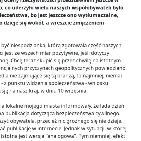
ej oceny rzeczywistości przedstawiłem jeszcze w
o, co uderzyło wielu naszych współobywateli było
eczeństwa, bo jest jeszcze ono wytłumaczalne,
dzieje się wokół, a wreszcie zmęczeniem
 być niespodzianka, którą zgotowała część naszych
 jest ze wszech miar pozytywne, jeśli dotyczy
ronę. Chcę teraz skupić się przez chwilę na istotnym
tencjalnych przyczynach geopolitycznych powiedziano
ia nie zajmujące się tą branżą, to najmniej, niemal
- z punktu widzenia społeczeństwa - wniosku
ę na nasz kraj, w dniu 10 września.
a lokalne mojego miasta informowały, że lada dzień
a publikacja dotycząca bezpieczeństwa cywilnego.
szyć obywatela, przecież nic groźnego się nie dzieje.
ć publikację w internecie. Jednak w sytuacji, w której
 istotna jest wersja "analogowa". Tym niemniej, efekt