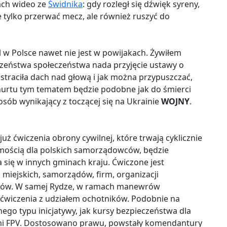
łach wideo ze
Świdnika
: gdy rozległ się dźwięk syreny,
e tylko przerwać mecz, ale również ruszyć do
 w Polsce nawet nie jest w powijakach. Żywiłem
czeństwa społeczeństwa nada przyjęcie ustawy o
a straciła dach nad głową i jak można przypuszczać,
urtu tym tematem będzie podobne jak do śmierci
sób wynikający z toczącej się na Ukrainie
WOJNY
.
 już ćwiczenia obrony cywilnej, które trwają cyklicznie
domością dla polskich samorządowców, będzie
 się w innych gminach kraju. Ćwiczone jest
 miejskich, samorządów, firm, organizacji
ców. W samej Rydze, w ramach manewrów
ćwiczenia z udziałem ochotników. Podobnie na
ego typu inicjatywy, jak kursy bezpieczeństwa dla
mi FPV. Dostosowano prawu, powstały komendantury