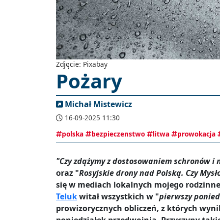
Zdjęcie: Pixabay
Pożary
Michał Mistewicz
16-09-2025 11:30
polska
bezpieczenstwo
litwa
prowokacja
"Czy zdążymy z dostosowaniem schronów i mi
oraz "
Rosyjskie drony nad Polską. Czy Mysł
się w mediach lokalnych mojego rodzinn
Teluk
witał wszystkich w "
pierwszy ponied
prowizorycznych obliczeń, z których wynik