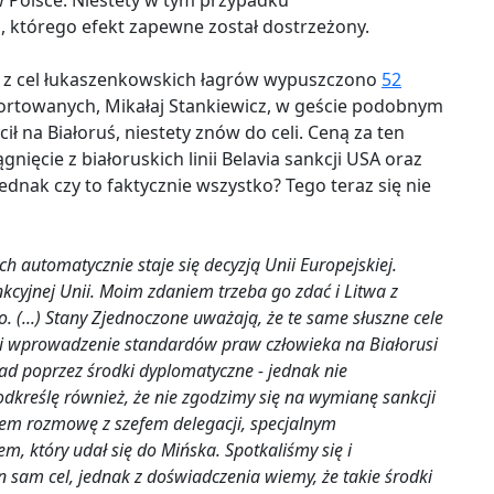
Polsce. Niestety w tym przypadku
, którego efekt zapewne został dostrzeżony.
e z cel łukaszenkowskich łagrów wypuszczono
52
eportowanych, Mikałaj Stankiewicz, w geście podobnym
ił na Białoruś, niestety znów do celi. Ceną za ten
gnięcie z białoruskich linii Belavia sankcji USA oraz
dnak czy to faktycznie wszystko? Tego teraz się nie
h automatycznie staje się decyzją Unii Europejskiej.
nkcyjnej Unii. Moim zdaniem trzeba go zdać i Litwa z
o. (...) Stany Zjednoczone uważają, że te same słuszne cele
 i wprowadzenie standardów praw człowieka na Białorusi
d poprzez środki dyplomatyczne - jednak nie
odkreślę również, że nie zgodzimy się na wymianę sankcji
byłem rozmowę z szefem delegacji, specjalnym
, który udał się do Mińska. Spotkaliśmy się i
n sam cel, jednak z doświadczenia wiemy, że takie środki