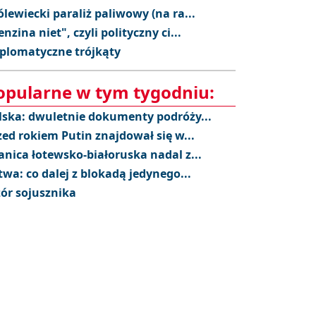
ólewiecki paraliż paliwowy (na ra...
enzina niet", czyli polityczny ci...
plomatyczne trójkąty
opularne w tym tygodniu:
lska: dwuletnie dokumenty podróży...
zed rokiem Putin znajdował się w...
anica łotewsko-białoruska nadal z...
twa: co dalej z blokadą jedynego...
ór sojusznika