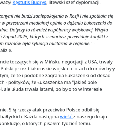
uważył
Kęstutis Budrys
, litewski szef dyplomacji.
nymi nie budzi zaniepokojenia w Rosji i nie spotkała się
ę w przestrzeni medialnej opinie o dążeniu Łukaszenki do
odne. Dotyczy to również współpracy wojskowej. Wizyta
ń Zapad-2025, których scenariusz przewiduje konflikt z
em rozmów była sytuacja militarna w regionie.
" -
lizie.
e toczących się w Mińsku negocjacji z USA, trwały
Polski przez białoruskie wojsko o lotach dronów były
ym, że te i podobne zagrania Łukaszenki od dekad
ch - polityków, że Łukaszenka ma "jakieś pole
 ale ułuda trwała latami, bo było to w interesie
ie. Siłą rzeczy atak przeciwko Polsce odbił się
bałtyckich. Każda następna
wieść
z naszego kraju
nkluzje, o których pisałem tydzień temu.