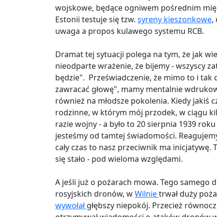
wojskowe, będące ogniwem pośrednim międz
Estonii testuje się tzw.
syreny kieszonkowe
,
uwaga a propos kulawego systemu RCB.
Dramat tej sytuacji polega na tym, że jak wi
nieodparte wrażenie, że bijemy - wszyscy za
będzie". Przeświadczenie, że mimo to i tak 
zawracać głowę", mamy mentalnie wdrukowan
również na młodsze pokolenia. Kiedy jakiś
rodzinne, w którym mój przodek, w ciągu ki
razie wojny - a było to 20 sierpnia 1939 roku
jesteśmy od tamtej świadomości. Reagujemy
cały czas to nasz przeciwnik ma inicjatywę.
się stało - pod wieloma względami.
A jeśli już o pożarach mowa. Tego samego 
rosyjskich dronów, w
Wilnie
trwał duży poża
wywołał
głębszy niepokój. Przecież równocz