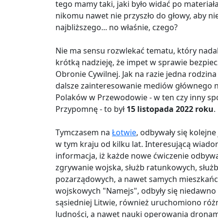
tego mamy taki, jaki było widać po materia
nikomu nawet nie przyszło do głowy, aby ni
najbliższego... no właśnie, czego?
Nie ma sensu rozwlekać tematu, który nadal
krótką nadzieję, że impet w sprawie bezpie
Obronie Cywilnej. Jak na razie jedna rodzin
dalsze zainteresowanie mediów głównego n
Polaków w Przewodowie - w ten czy inny spo
Przypomnę - to był
15 listopada 2022 roku
.
Tymczasem na
Łotwie
, odbywały się kolejne
w tym kraju od kilku lat. Interesującą wia
informacja, iż każde nowe ćwiczenie odbywa
zgrywanie wojska, służb ratunkowych, służb
pozarządowych, a nawet samych mieszkań
wojskowych "Namejs", odbyły się niedawno 
sąsiedniej Litwie, również uruchomiono różn
ludności, a nawet nauki operowania drona