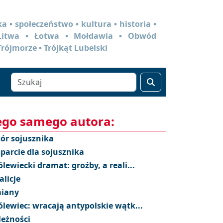
a • społeczeństwo • kultura • historia •
 Litwa • Łotwa • Mołdawia • Obwód
Trójmorze • Trójkąt Lubelski
ego samego autora:
ór sojusznika
parcie dla sojusznika
ólewiecki dramat: groźby, a reali...
alicje
iany
ólewiec: wracają antypolskie wątk...
leżności