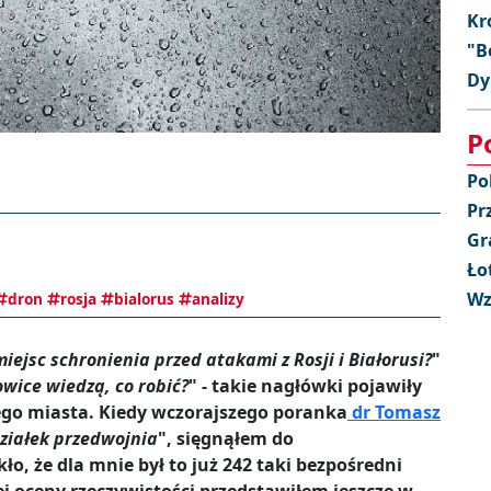
Kr
"B
Dy
P
Po
Pr
Gr
Ło
Wz
dron
rosja
bialorus
analizy
ejsc schronienia przed atakami z Rosji i Białorusi?
"
owice wiedzą, co robić?
" - takie nagłówki pojawiły
ego miasta. Kiedy wczorajszego poranka
dr Tomasz
ziałek przedwojnia
", sięgnąłem do
ło, że dla mnie był to już 242 taki bezpośredni