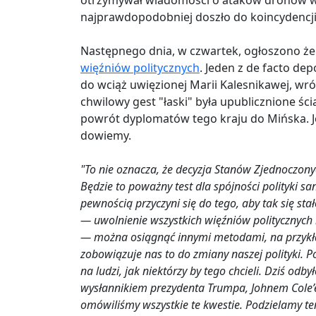
otrzymywał wiadomości o ataków dronów w 
najprawdopodobniej doszło do koincydencji
Następnego dnia, w czwartek, ogłoszono ż
więźniów politycznych
. Jeden z de facto d
do wciąż uwięzionej Marii Kalesnikawej, wróc
chwilowy gest "łaski" była upublicznione ścią
powrót dyplomatów tego kraju do Mińska. Je
dowiemy.
"To nie oznacza, że decyzja Stanów Zjednoczonyc
Będzie to poważny test dla spójności polityki sa
pewnością przyczyni się do tego, aby tak się stał
— uwolnienie wszystkich więźniów politycznych
— można osiągnąć innymi metodami, na przykła
zobowiązuje nas to do zmiany naszej polityki. P
na ludzi, jak niektórzy by tego chcieli. Dziś od
wysłannikiem prezydenta Trumpa, Johnem Cole’em
omówiliśmy wszystkie te kwestie. Podzielamy te