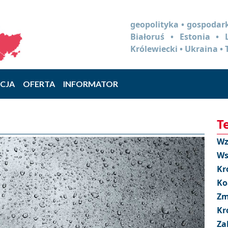
geopolityka • gospodark
Białoruś • Estonia •
Królewiecki • Ukraina • 
CJA
OFERTA
INFORMATOR
T
Wz
Ws
Kr
Ko
Zm
Kr
Za