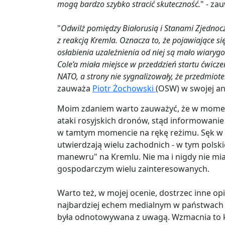
mogą bardzo szybko stracić skuteczność.
" - za
"
Odwilż pomiędzy Białorusią i Stanami Zjednoczo
z reakcją Kremla. Oznacza to, że pojawiające si
osłabienia uzależnienia od niej są mało wiaryg
Cole’a miała miejsce w przeddzień startu ćwicze
NATO, a strony nie sygnalizowały, że przedmiot
zauważa
Piotr Żochowski
(OSW) w swojej ana
Moim zdaniem warto zauważyć, że w momenci
ataki rosyjskich dronów, stąd informowanie 
w tamtym momencie na rękę reżimu. Sęk w t
utwierdzają wielu zachodnich - w tym polski
manewru" na Kremlu. Nie ma i nigdy nie miał,
gospodarczym wielu zainteresowanych.
Warto też, w mojej ocenie, dostrzec inne opin
najbardziej echem medialnym w państwach 
była odnotowywana z uwagą. Wzmacnia to ko