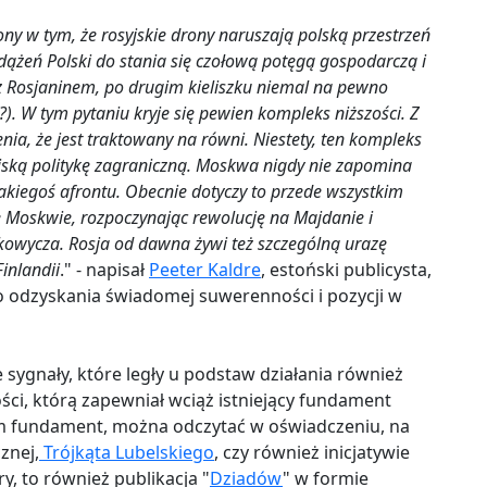
ony w tym, że rosyjskie drony naruszają polską przestrzeń
 dążeń Polski do stania się czołową potęgą gospodarczą i
ę z Rosjaninem, po drugim kieliszku niemal na pewno
). W tym pytaniu kryje się pewien kompleks niższości. Z
ia, że jest traktowany na równi. Niestety, ten kompleks
syjską politykę zagraniczną. Moskwa nigdy nie zapomina
akiegoś afrontu. Obecnie dotyczy to przede wszystkim
 Moskwie, rozpoczynając rewolucję na Majdanie i
ukowycza. Rosja od dawna żywi też szczególną urazę
inlandii
." - napisał
Peeter Kaldre
, estoński publicysta,
o odzyskania świadomej suwerenności i pozycji w
 sygnały, które legły u podstaw działania również
ści, którą zapewniał wciąż istniejący fundament
m fundament, można odczytać w oświadczeniu, na
znej,
Trójkąta Lubelskiego
, czy również inicjatywie
ry, to również publikacja "
Dziadów
" w formie