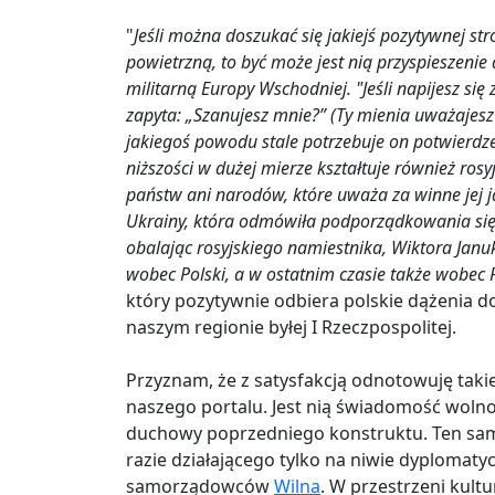
"
Jeśli można doszukać się jakiejś pozytywnej str
powietrzną, to być może jest nią przyspieszenie
militarną Europy Wschodniej. "Jeśli napijesz si
zapyta: „Szanujesz mnie?” (Ty mienia uważajesz?
jakiegoś powodu stale potrzebuje on potwierdzen
niższości w dużej mierze kształtuje również ro
państw ani narodów, które uważa za winne jej j
Ukrainy, która odmówiła podporządkowania się
obalając rosyjskiego namiestnika, Wiktora Jan
wobec Polski, a w ostatnim czasie także wobec F
który pozytywnie odbiera polskie dążenia d
naszym regionie byłej I Rzeczpospolitej.
Przyznam, że z satysfakcją odnotowuję takie
naszego portalu. Jest nią świadomość wolno
duchowy poprzedniego konstruktu. Ten sa
razie działającego tylko na niwie dyplomatyc
samorządowców
Wilna
. W przestrzeni kultu