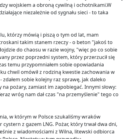
y wojskiem a obroną cywilną i ochotnikami.W
 działające niezależnie od sygnału sieci - to taka
elu, którzy mówią i piszą o tym od lat, mam
troskani takim stanem rzeczy - o beton "jakoś to
dojdzie do chaosu w razie wojny, "więc po co sobie
y przez poprzedni system, który przerzucił się
 czas temu przypomniałem sobie opowiadania
lku chwil omówił z rodziną kwestie zachowania w
 - zdałem sobie kolejny raz sprawę, jak daleko
 na pożary, zamiast im zapobiegać. Innymi słowy:
 Teraz wróg nam dał czas "na przemyślenie" tego co
dnia, w którym w Polsce szukaliśmy wraków
r cystern z gazem LNG. Pożar, który trwał dwa dni,
eśnie z wiadomościami z Wilna, litewski odbiorca