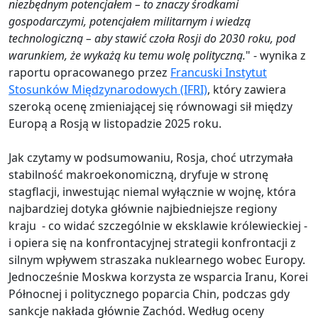
niezbędnym potencjałem – to znaczy środkami
gospodarczymi, potencjałem militarnym i wiedzą
technologiczną – aby stawić czoła Rosji do 2030 roku, pod
warunkiem, że wykażą ku temu wolę polityczną.
" - wynika z
raportu opracowanego przez
Francuski Instytut
Stosunków Międzynarodowych (IFRI)
, który zawiera
szeroką ocenę zmieniającej się równowagi sił między
Europą a Rosją w listopadzie 2025 roku.
Jak czytamy w podsumowaniu, Rosja, choć utrzymała
stabilność makroekonomiczną, dryfuje w stronę
stagflacji, inwestując niemal wyłącznie w wojnę, która
najbardziej dotyka głównie najbiedniejsze regiony
kraju - co widać szczególnie w eksklawie królewieckiej -
i opiera się na konfrontacyjnej strategii konfrontacji z
silnym wpływem straszaka nuklearnego wobec Europy.
Jednocześnie Moskwa korzysta ze wsparcia Iranu, Korei
Północnej i politycznego poparcia Chin, podczas gdy
sankcje nakłada głównie Zachód. Według oceny