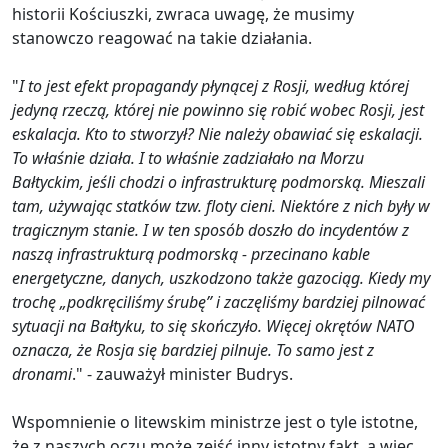
historii Kościuszki, zwraca uwagę, że musimy
stanowczo reagować na takie działania.
"
I to jest efekt propagandy płynącej z Rosji, według której
jedyną rzeczą, której nie powinno się robić wobec Rosji, jest
eskalacja. Kto to stworzył? Nie należy obawiać się eskalacji.
To właśnie działa. I to właśnie zadziałało na Morzu
Bałtyckim, jeśli chodzi o infrastrukturę podmorską. Mieszali
tam, używając statków tzw. floty cieni. Niektóre z nich były w
tragicznym stanie. I w ten sposób doszło do incydentów z
naszą infrastrukturą podmorską - przecinano kable
energetyczne, danych, uszkodzono także gazociąg. Kiedy my
trochę „podkręciliśmy śrubę” i zaczęliśmy bardziej pilnować
sytuacji na Bałtyku, to się skończyło. Więcej okrętów NATO
oznacza, że Rosja się bardziej pilnuje. To samo jest z
dronami
." - zauważył minister Budrys.
Wspomnienie o litewskim ministrze jest o tyle istotne,
że z naszych oczu może zejść inny istotny fakt, a więc