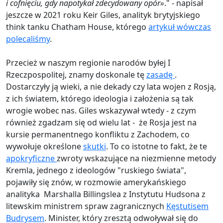
i cofnięciu, gdy napotykał zdecydowany opór»
." - napisał
jeszcze w 2021 roku Keir Giles, analityk brytyjskiego
think tanku Chatham House, którego
artykuł wówczas
polecaliśmy
.
Przecież w naszym regionie narodów byłej I
Rzeczpospolitej, znamy doskonale tę
zasadę
.
Dostarczyły ją wieki, a nie dekady czy lata wojen z Rosją,
z ich światem, którego ideologia i założenia są tak
wrogie wobec nas. Giles wskazywał wtedy - z czym
również zgadzam się od wielu lat - że Rosja jest na
kursie permanentnego konfliktu z Zachodem, co
wywołuje określone
skutki
. To co istotne to fakt, że te
apokryficzne
zwroty wskazujące na niezmienne metody
Kremla, jednego z ideologów "ruskiego świata",
pojawiły się znów, w rozmowie amerykańskiego
analityka Marshalla Billingslea z Instytutu Hudsona z
litewskim ministrem spraw zagranicznych
Kęstutisem
Budrysem
. Minister, który zresztą odwoływał się do