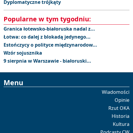
Dyplomatyczne trójkąty
Popularne w tym tygodniu:
Granica łotewsko-białoruska nadal z...
Łotwa: co dalej z blokadą jedynego...
Estończycy o polityce międzynarodow...
Wzór sojusznika
9 sierpnia w Warszawie - białoruski...
Menu
Wiadomości
Opinie
Rzut OKA
Historia
Kultura
Podcasty CW