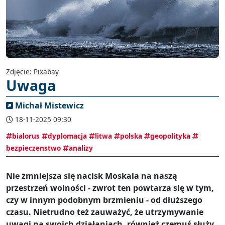
Zdjęcie: Pixabay
Uwaga
Michał Mistewicz
18-11-2025 09:30
bialorus
dyplomacja
litwa
polska
geopolityka
bezpieczenstwo
analizy
Nie zmniejsza się nacisk Moskala na naszą
przestrzeń wolności - zwrot ten powtarza się w tym,
czy w innym podobnym brzmieniu - od dłuższego
czasu. Nietrudno też zauważyć, że utrzymywanie
uwagi na swoich działaniach, również czemuś służy.