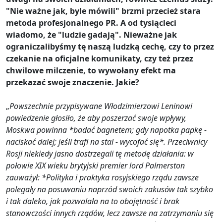
"Nie ważne jak, byle mówili" brzmi przecież stara
metoda profesjonalnego PR. A od tysiącleci
wiadomo, że "ludzie gadają". Nieważne jak
ograniczalibyśmy tę naszą ludzką cechę, czy to przez
czekanie na oficjalne komunikaty, czy też przez
chwilowe milczenie, to wywołany efekt ma
przekazać swoje znaczenie. Jakie?
„
Powszechnie przypisywane Włodzimierzowi Leninowi
powiedzenie głosiło, że aby poszerzać swoje wpływy,
Moskwa powinna *badać bagnetem; gdy napotka papkę -
naciskać dalej; jeśli trafi na stal - wycofać się*. Przeciwnicy
Rosji niekiedy jasno dostrzegali tę metodę działania: w
połowie XIX wieku brytyjski premier lord Palmerston
zauważył: *Polityka i praktyka rosyjskiego rządu zawsze
polegały na posuwaniu naprzód swoich zakusów tak szybko
i tak daleko, jak pozwalała na to obojętność i brak
stanowczości innych rządów, lecz zawsze na zatrzymaniu się