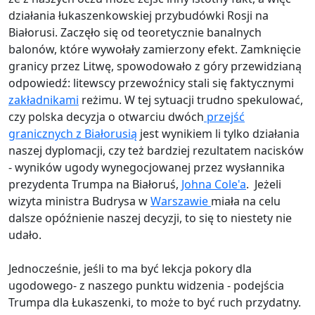
działania łukaszenkowskiej przybudówki Rosji na
Białorusi. Zaczęło się od teoretycznie banalnych
balonów, które wywołały zamierzony efekt. Zamknięcie
granicy przez Litwę, spowodowało z góry przewidzianą
odpowiedź: litewscy przewoźnicy stali się faktycznymi
zakładnikami
reżimu. W tej sytuacji trudno spekulować,
czy polska decyzja o otwarciu dwóch
przejść
granicznych z Białorusią
jest wynikiem li tylko działania
naszej dyplomacji, czy też bardziej rezultatem nacisków
- wyników ugody wynegocjowanej przez wysłannika
prezydenta Trumpa na Białoruś,
Johna Cole'a
. Jeżeli
wizyta ministra Budrysa w
Warszawie
miała na celu
dalsze opóźnienie naszej decyzji, to się to niestety nie
udało.
Jednocześnie, jeśli to ma być lekcja pokory dla
ugodowego- z naszego punktu widzenia - podejścia
Trumpa dla Łukaszenki, to może to być ruch przydatny.