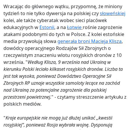
Wracając do głównego wątku, przypomnę, że miniony
tydzień to nie tylko dywersja na polskiej czy
słoweńskiej
kolei, ale także cyberatak wobec sieci placówek
edukacyjnych w
Estonii
, a na
Łotwie
rośnie zagrożenie
atakami podobnymi do tych w Polsce. Z kolei estońskie
media przywołują słowa
generała broni Macieja Klisza
,
dowódcy operacyjnego Rodzajów Sił Zbrojnych o
rzeczywistym znaczeniu wlotu rosyjskich dronów z 10
września. "
Według Klisza, 9 września nad Ukrainą w
kierunku Polski leciało kilkaset rosyjskich dronów. Liczba ta
jest tak wysoka, ponieważ Dowództwo Operacyjne Sił
Zbrojnych RP uznaje wszystkie samoloty lecące na zachód
nad Ukrainą za potencjalne zagrożenie dla polskiej
przestrzeni powietrznej.
" - czytamy streszczenie artykułu z
polskich mediów.
"
Kraje europejskie nie mogą już dłużej unikać „kwestii
rosyjskiej”, ponieważ Rosja wybrała wojnę. Dysponują