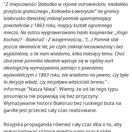
"
Z miejscowości Słabodka w rejonie ostrowieckim, niedaleko
przejścia granicznego „Kotłowka-Ławaryszki” na granicy
białorusko-litewskiej zniknął pomnik upamiętniający
powstańców z 1863 roku, mający kształt ogromnego
miecza. Na ostrzu wygrawerowano hasło kosynierów: „Kogo
kochasz? - Białoruś! - Z wzajemnością…”(...) Pomnik stał
jeszcze dwanaście lat, po czym zniknął niezauważony i bez
wyjaśnienia, o ile nam wiadomo, kilka miesięcy temu. Choć
zburzenie pomnika idealnie wpisuje się w ogólny nurt
ideologiczny wymazywania pamięci o powstaniu
wyzwoleńczym z 1863 roku, nie wiadomo na pewno, czy była
to decyzja władz, czy inicjatywa właścicieli terenu.
" -
informuje "Nasza Niwa". Wiemy, że od lat tego typu
posunięcia nie pojawiają się bez przyczyny.
Wymazywanie historii Białorusi bez ruskiego buta na
gardle jest przecież cały czas realizowane.
Rosyjska propaganda również cały czas dba o to, aby
wykorzystywać różnice między nami przy każdej