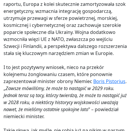
raportu, Europa z kolei skutecznie zamortyzowała szok
energetyczny, wzmacnia integrację gospodarczą,
utrzymuje przewagi w sferze powietrznej, morskiej,
kosmicznej i cybernetycznej oraz zachowuje szerokie
poparcie społeczne dla Ukrainy. Wojna dodatkowo
wzmocniła więzi UE z NATO, zwłaszcza po wejściu
Szwecji i Finlandii, a perspektywa dalszego rozszerzenia
stała się kluczowym narzędziem zmian w Europie.
I to jest pozytywny wniosek, nieco na przekór
kolejnemu żonglowaniu czasem, które ponownie
zaprezentował minister obrony Niemiec
Boris Pistorius
.
„
Zawsze mówiliśmy, że może to nastąpić w 2029 roku.
Jednak teraz są tacy, którzy twierdzą, że może to nastąpić już
w 2028 roku, a niektórzy historycy wojskowości uważają
nawet, że mieliśmy ostatnie spokojne lato
” – powiedział
niemiecki minister.
Takie słowa, jak myślę, nie robią już na nikim w naszym