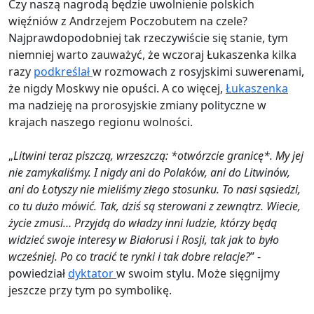
Czy naszą nagrodą będzie uwolnienie polskich
więźniów z Andrzejem Poczobutem na czele?
Najprawdopodobniej tak rzeczywiście się stanie, tym
niemniej warto zauważyć, że wczoraj Łukaszenka kilka
razy
podkreślał
w rozmowach z rosyjskimi suwerenami,
że nigdy Moskwy nie opuści. A co więcej,
Łukaszenka
ma nadzieję na prorosyjskie zmiany polityczne w
krajach naszego regionu wolności.
„
Litwini teraz piszczą, wrzeszczą: *otwórzcie granicę*. My jej
nie zamykaliśmy. I nigdy ani do Polaków, ani do Litwinów,
ani do Łotyszy nie mieliśmy złego stosunku. To nasi sąsiedzi,
co tu dużo mówić. Tak, dziś są sterowani z zewnątrz. Wiecie,
życie zmusi… Przyjdą do władzy inni ludzie, którzy będą
widzieć swoje interesy w Białorusi i Rosji, tak jak to było
wcześniej. Po co tracić te rynki i tak dobre relacje?
” -
powiedział
dyktator
w swoim stylu. Może sięgnijmy
jeszcze przy tym po symbolikę.