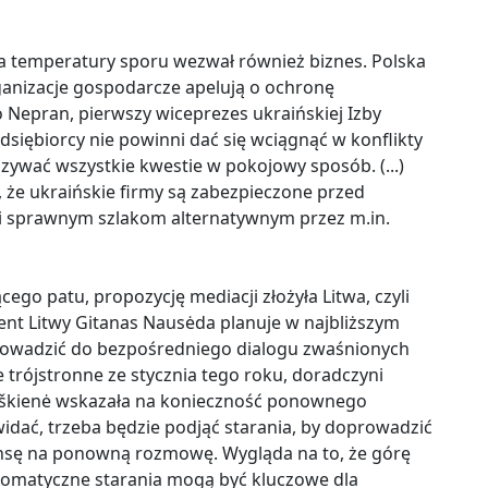
 temperatury sporu wezwał również biznes. Polska
ganizacje gospodarcze apelują o ochronę
Nepran, pierwszy wiceprezes ukraińskiej Izby
siębiorcy nie powinni dać się wciągnąć w konflikty
ązywać wszystkie kwestie w pokojowy sposób. (...)
, że ukraińskie firmy są zabezpieczone przed
i sprawnym szlakom alternatywnym przez m.in.
go patu, propozycję mediacji złożyła Litwa, czyli
ent Litwy Gitanas Nausėda planuje w najbliższym
oprowadzić do bezpośredniego dialogu zwaśnionych
 trójstronne ze stycznia tego roku, doradczyni
auškienė wskazała na konieczność ponownego
dać, trzeba będzie podjąć starania, by doprowadzić
ansę na ponowną rozmowę. Wygląda na to, że górę
yplomatyczne starania mogą być kluczowe dla