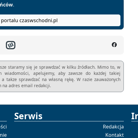
yńców
.
 portalu czaswschodni.pl
sze staramy się je sprawdzać w kilku źródłach. Mimo to, w
ch wiadomości, apelujemy, aby zawsze do każdej takiej
m, a takze sprawdzać na własną rękę. W razie zauważonych
 na adres email redakcji.
Serwis
I
ści
Redakcja
nie
Kontakt