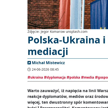
Zdjęcie: Jegor Komarow unsplash.com
Polska-Ukraina i
mediacji
Michał Mistewicz
24-06-2026 08:45
ukraina
dyplomacja
polska
media
gospo
Warto zauważyć, iż napięcia na linii War
reakcje dyplomatów, mediów oraz środowi
więcej, ten dwustronny spór komentowan