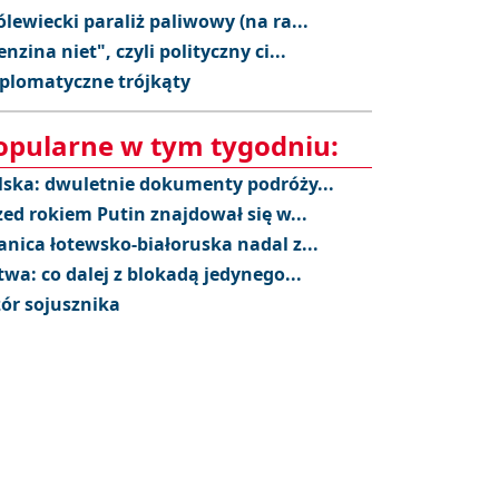
ólewiecki paraliż paliwowy (na ra...
enzina niet", czyli polityczny ci...
plomatyczne trójkąty
opularne w tym tygodniu:
lska: dwuletnie dokumenty podróży...
zed rokiem Putin znajdował się w...
anica łotewsko-białoruska nadal z...
twa: co dalej z blokadą jedynego...
ór sojusznika