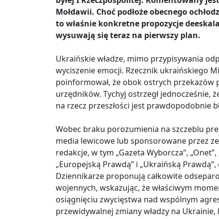
byłej I Rzeczpospolitej. Komentowany jes
Mołdawii. Choć podłoże obecnego ochłod
to właśnie konkretne propozycje deeskala
wysuwają się teraz na pierwszy plan.
Ukraińskie władze, mimo przypisywania odpow
wyciszenie emocji. Rzecznik ukraińskiego M
poinformował, że obok ostrych przekazów p
urzędników. Tychyj ostrzegł jednocześnie, ż
na rzecz przeszłości jest prawdopodobnie 
Wobec braku porozumienia na szczeblu prez
media lewicowe lub sponsorowane przez zew
redakcje, w tym „Gazeta Wyborcza”, „Onet”, 
„Europejską Prawdą” i „Ukraińską Prawdą”, 
Dziennikarze proponują całkowite odseparo
wojennych, wskazując, że właściwym moment
osiągnięciu zwycięstwa nad wspólnym agres
przewidywalnej zmiany władzy na Ukrainie,