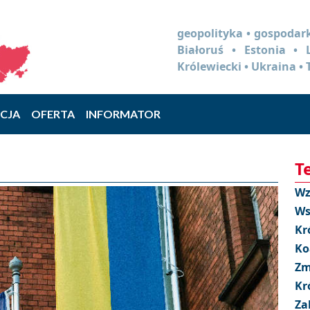
geopolityka • gospodark
Białoruś • Estonia •
Królewiecki • Ukraina • 
CJA
OFERTA
INFORMATOR
T
Wz
Ws
Kr
Ko
Zm
Kr
Za