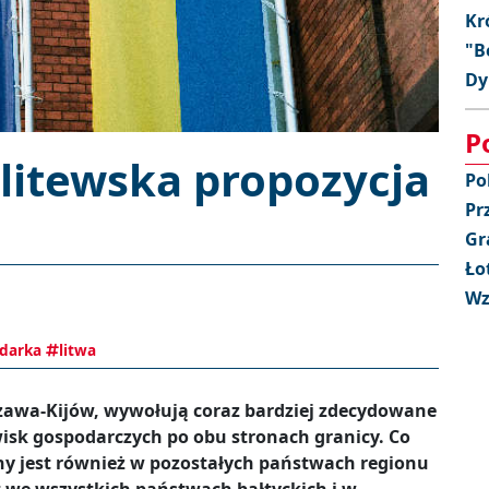
Kr
"B
Dy
P
 litewska propozycja
Po
Pr
Gr
Ło
Wz
darka
litwa
szawa-Kijów, wywołują coraz bardziej zdecydowane
sk gospodarczych po obu stronach granicy. Co
y jest również w pozostałych państwach regionu