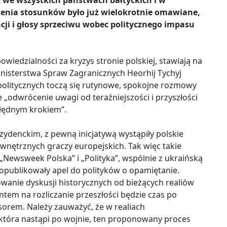
t we wszystkich państwach bałtyckich i w
zenia stosunków było już wielokrotnie omawiane,
cji i głosy sprzeciwu wobec politycznego impasu
iedzialności za kryzys stronie polskiej, stawiają na
inisterstwa Spraw Zagranicznych Heorhij Tychyj
olitycznych toczą się rutynowe, spokojne rozmowy
e „odwrócenie uwagi od teraźniejszości i przyszłości
błędnym krokiem”.
ydenckim, z pewną inicjatywą wystąpiły polskie
nętrznych graczy europejskich. Tak więc takie
„Newsweek Polska” i „Polityka”, wspólnie z ukraińską
opublikowały apel do polityków o opamiętanie.
wanie dyskusji historycznych od bieżących realiów
em na rozliczanie przeszłości będzie czas po
orem. Należy zauważyć, że w realiach
 która nastąpi po wojnie, ten proponowany proces