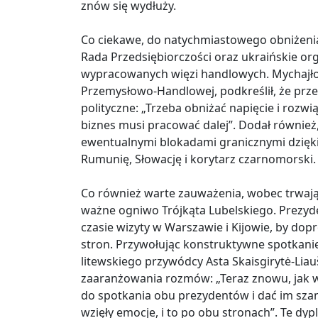
znów się wydłuży.
Co ciekawe, do natychmiastowego obniżenia
Rada Przedsiębiorczości oraz ukraińskie or
wypracowanych więzi handlowych. Mychajło 
Przemysłowo-Handlowej, podkreślił, że przed
polityczne: „Trzeba obniżać napięcie i rozwi
biznes musi pracować dalej”. Dodał również
ewentualnymi blokadami granicznymi dzięk
Rumunię, Słowację i korytarz czarnomorski.
Co również warte zauważenia, wobec trwające
ważne ogniwo Trójkąta Lubelskiego. Prezyd
czasie wizyty w Warszawie i Kijowie, by d
stron. Przywołując konstruktywne spotkanie
litewskiego przywódcy Asta Skaisgirytė-Li
zaaranżowania rozmów: „Teraz znowu, jak wi
do spotkania obu prezydentów i dać im sz
wzięły emocje, i to po obu stronach”. Te d