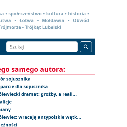
a • społeczeństwo • kultura • historia •
 Litwa • Łotwa • Mołdawia • Obwód
Trójmorze • Trójkąt Lubelski
ego samego autora:
ór sojusznika
parcie dla sojusznika
ólewiecki dramat: groźby, a reali...
alicje
iany
ólewiec: wracają antypolskie wątk...
leżności