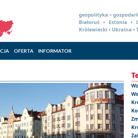
geopolityka • gospodark
Białoruś • Estonia •
Królewiecki • Ukraina • 
CJA
OFERTA
INFORMATOR
T
Wz
Ws
Kr
Ko
Zm
Kr
Za