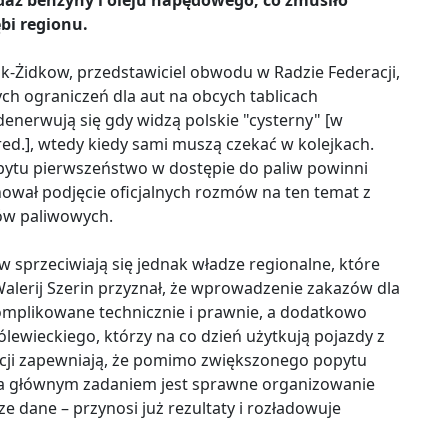
ż benzyny i oleju napędowego, co zmusiło
bi regionu.
uk-Żidkow, przedstawiciel obwodu w Radzie Federacji,
h ograniczeń dla aut na obcych tablicach
denerwują się gdy widzą polskie "cysterny" [w
ed.], wtedy kiedy sami muszą czekać w kolejkach.
pytu pierwszeństwo w dostępie do paliw powinni
ował podjęcie oficjalnych rozmów na ten temat z
nów paliwowych.
sprzeciwiają się jednak władze regionalne, które
lerij Szerin przyznał, że wprowadzenie zakazów dla
omplikowane technicznie i prawnie, a dodatkowo
ewieckiego, którzy na co dzień użytkują pojazdy z
racji zapewniają, że pomimo zwiększonego popytu
e, a głównym zadaniem jest sprawne organizowanie
e dane – przynosi już rezultaty i rozładowuje