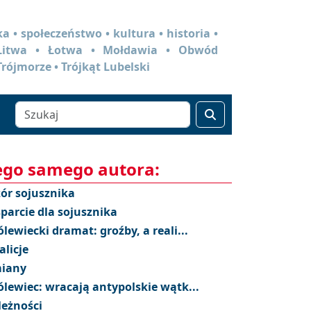
a • społeczeństwo • kultura • historia •
 Litwa • Łotwa • Mołdawia • Obwód
Trójmorze • Trójkąt Lubelski
ego samego autora:
ór sojusznika
parcie dla sojusznika
ólewiecki dramat: groźby, a reali...
alicje
iany
ólewiec: wracają antypolskie wątk...
leżności