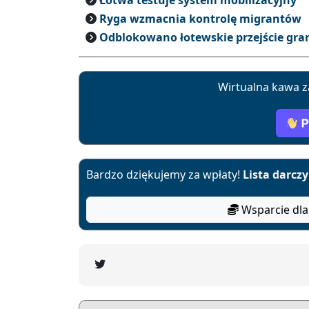
Łotwa testuje system mobilizacyjny
Ryga wzmacnia kontrolę migrantów
Odblokowano łotewskie przejście granic
Wirtualna kawa z
Bardzo dziękujemy za wpłaty!
Lista darcz
Wsparcie dla