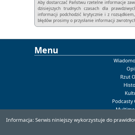
Aby dostarczać Państwu rzetelne informacje zaw
dzisiejszych trudnych czasach dla prawdziwy
informacji podchodzić krytycznie i z rozsądkie
błędów prosimy o przysłanie informacji zwrotnych
Menu
Wiadomo
Opi
Rzut 
Histo
Kult
Podcasty
Multime
Por
Informacja: Serwis niniejszy wykorzystuje do prawidło