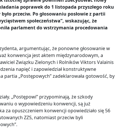
ak istotnej sprawie powinien zdecydować nowy
kładania poprawek do 1 listopada przyszłego roku
było przeciw. Po głosowaniu posłowie z partii
wycięstwem społeczeństwa”, wskazując, że
łoniła parlament do wstrzymania procedowania
rezydenta, argumentując, że ponowne głosowanie w
ieważ konwencja jest aktem międzynarodowym, a
tawiciel Związku Zielonych i Rolników Viktors Valainis
dzenia napięć i zapowiedział konstruktywne
jna partia „Postępowych” zadeklarowała gotowość, by
ziały. „Postępowi” przypominają, że szkody
owaniu o wypowiedzeniu konwencji, są już
ka za opuszczeniem konwencji opowiedziało się 56
utowanych ZZS, natomiast przeciw byli
powych”.