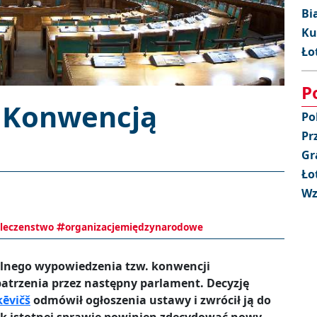
Bi
Ku
Ło
P
z Konwencją
Po
Pr
Gr
Ło
Wz
leczenstwo
organizacjemiędzynarodowe
lnego wypowiedzenia tzw. konwencji
patrzenia przez następny parlament. Decyzję
kēvičš
odmówił ogłoszenia ustawy i zwrócił ją do