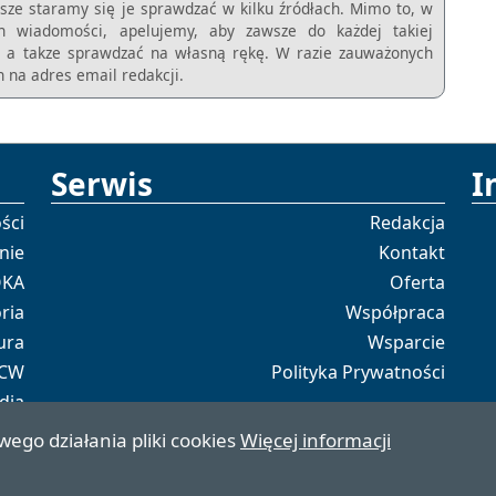
sze staramy się je sprawdzać w kilku źródłach. Mimo to, w
ch wiadomości, apelujemy, aby zawsze do każdej takiej
m, a takze sprawdzać na własną rękę. W razie zauważonych
 na adres email redakcji.
Serwis
I
ści
Redakcja
nie
Kontakt
OKA
Oferta
ria
Współpraca
ura
Wsparcie
 CW
Polityka Prywatności
dia
tal
wego działania pliki cookies
Więcej informacji