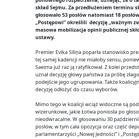
ponownego rozpatrzenia, uznając, że o t
skład Sejmu. Za przedłużeniem terminu s
głosowało 53 posłów natomiast 18 posłów 
„Postępowi” określili decyzję „ważnym z
masowa mobilizacja opinii publicznej sk
ustawy.
Premier Evika Siliņa poparła stanowisko p
tej samej kadencji nie miałoby sensu, pon
Saeima już raz ją ratyfikował. Z kolei przeds
uznał decyzję głowy państwa za próbę złago
podejście jego ugrupowania. Także koalicy
decyzję odłożyć do czasu wyborów.
Mimo tego w koalicji wciąż widoczne są pod
wizerunkowe, jakie Łotwa poniosła po głos
nieodwracalne. W głosowaniu 30 październi
posłów, w tym cała opozycja oraz część dep
parlamentarzyści „Nowej Jedności” i „Postę