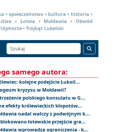
a • społeczeństwo • kultura • historia •
 Litwa • Łotwa • Mołdawia • Obwód
Trójmorze • Trójkąt Lubelski
ego samego autora:
ólewiec: kolejne podejście Łukoil...
ogeum kryzysu w Mołdawii?
trzeżenie polskiego konsulatu w G...
ne efekty królewieckich kłopotów...
łdawia nadal walczy z podwójnym k...
blokowano łotewskie przejście gra...
łdawia wprowadza ograniczenia - k...