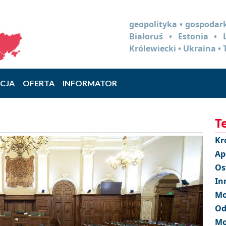
geopolityka • gospodark
Białoruś • Estonia •
Królewiecki • Ukraina • 
CJA
OFERTA
INFORMATOR
T
Kr
Ap
Os
In
Mo
Od
Mo