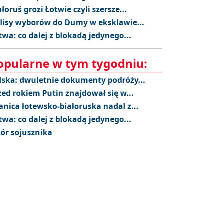
ałoruś grozi Łotwie czyli szersze...
lisy wyborów do Dumy w eksklawie...
twa: co dalej z blokadą jedynego...
opularne w tym tygodniu:
lska: dwuletnie dokumenty podróży...
zed rokiem Putin znajdował się w...
anica łotewsko-białoruska nadal z...
twa: co dalej z blokadą jedynego...
ór sojusznika