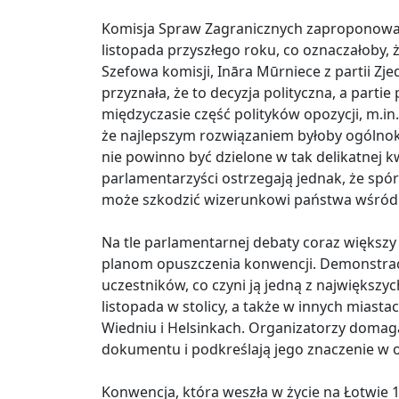
Komisja Spraw Zagranicznych zaproponował
listopada przyszłego roku, co oznaczałoby, 
Szefowa komisji, Ināra Mūrniece z partii Z
przyznała, że to decyzja polityczna, a part
międzyczasie część polityków opozycji, m.in.
że najlepszym rozwiązaniem byłoby ogólno
nie powinno być dzielone w tak delikatnej kw
parlamentarzyści ostrzegają jednak, że spór
może szkodzić wizerunkowi państwa wśród 
Na tle parlamentarnej debaty coraz większ
planom opuszczenia konwencji. Demonstracj
uczestników, co czyni ją jedną z największy
listopada w stolicy, a także w innych miastach
Wiedniu i Helsinkach. Organizatorzy domag
dokumentu i podkreślają jego znaczenie w 
Konwencja, która weszła w życie na Łotwie