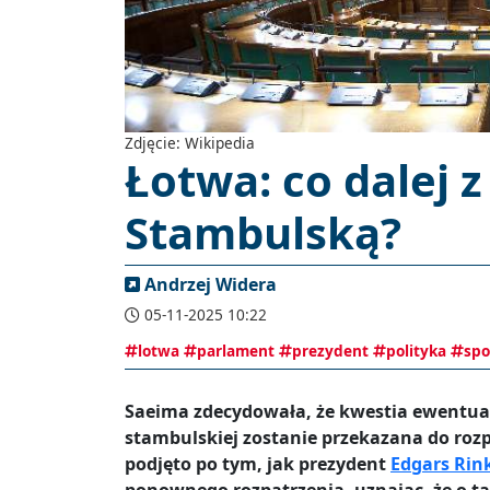
Zdjęcie: Wikipedia
Łotwa: co dalej 
Stambulską?
Andrzej Widera
05-11-2025 10:22
lotwa
parlament
prezydent
polityka
spo
Saeima zdecydowała, że kwestia ewentua
stambulskiej zostanie przekazana do roz
podjęto po tym, jak prezydent
Edgars Rin