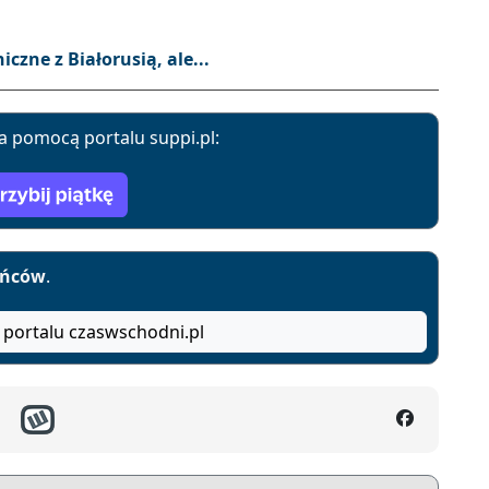
zne z Białorusią, ale...
a pomocą portalu suppi.pl:
yńców
.
 portalu czaswschodni.pl