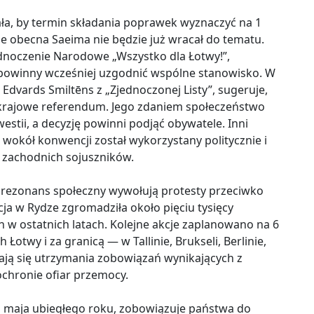
a, by termin składania poprawek wyznaczyć na 1
że obecna Saeima nie będzie już wracał do tematu.
jednoczenie Narodowe „Wszystko dla Łotwy!”,
ie powinny wcześniej uzgodnić wspólne stanowisko. W
 Edvards Smiltēns z „Zjednoczonej Listy”, sugeruje,
krajowe referendum. Jego zdaniem społeczeństwo
estii, a decyzję powinni podjąć obywatele. Inni
 wokół konwencji został wykorzystany politycznie i
zachodnich sojuszników.
y rezonans społeczny wywołują protesty przeciwko
a w Rydze zgromadziła około pięciu tysięcy
ch w ostatnich latach. Kolejne akcje zaplanowano na 6
 Łotwy i za granicą — w Tallinie, Brukseli, Berlinie,
ają się utrzymania zobowiązań wynikających z
ochronie ofiar przemocy.
 1 maja ubiegłego roku, zobowiązuje państwa do