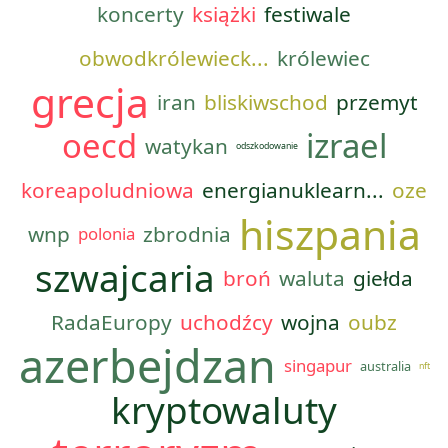
koncerty
książki
festiwale
obwodkrólewieck...
królewiec
grecja
iran
bliskiwschod
przemyt
oecd
izrael
watykan
odszkodowanie
koreapoludniowa
energianuklearn...
oze
hiszpania
wnp
zbrodnia
polonia
szwajcaria
broń
waluta
giełda
RadaEuropy
uchodźcy
wojna
oubz
azerbejdzan
singapur
australia
nft
kryptowaluty