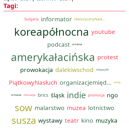
Tagi:
informator
bulgaria
HistorycznyNasł...
koreapółnocna
youtube
podcast
armenia
amerykałacińska
protest
prowokacja
dalekiwschod
indopacyfik
PiątkowyNasłuch
organizacjemięd...
dunaj
indie
śląsk
ngo
brics
promocja
ormianie
chorwacja
sow
malarstwo
muzea
lotnictwo
susza
wystawy
teatr
kino
muzyka