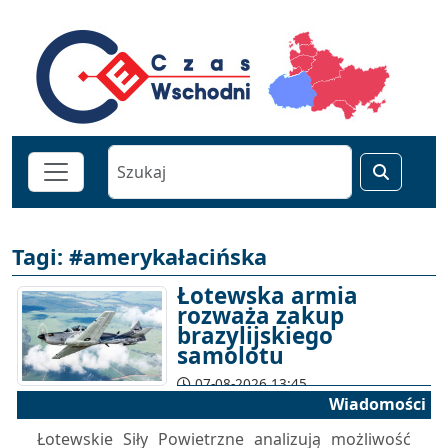
Tagi: #amerykałacińska
Łotewska armia
rozważa zakup
brazylijskiego
samolotu
07-08-2026 13:45
Wiadomości
Łotewskie Siły Powietrzne analizują możliwość