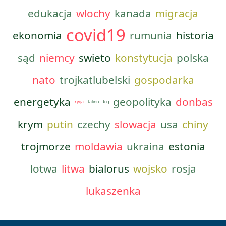
edukacja
wlochy
kanada
migracja
covid19
ekonomia
rumunia
historia
sąd
niemcy
swieto
konstytucja
polska
nato
trojkatlubelski
gospodarka
energetyka
geopolityka
donbas
ryga
talinn
tcg
krym
putin
czechy
slowacja
usa
chiny
trojmorze
moldawia
ukraina
estonia
lotwa
litwa
bialorus
wojsko
rosja
lukaszenka