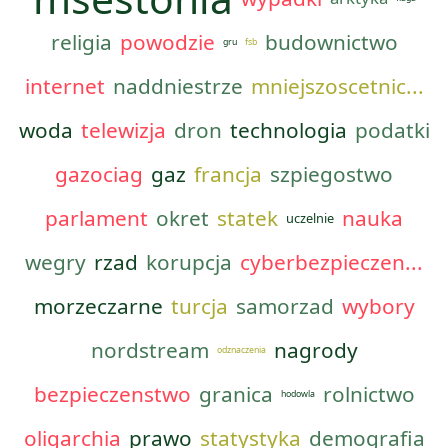
religia
powodzie
budownictwo
gru
fsb
internet
naddniestrze
mniejszoscetnic...
woda
telewizja
dron
technologia
podatki
gazociag
gaz
francja
szpiegostwo
parlament
okret
statek
nauka
uczelnie
wegry
rzad
korupcja
cyberbezpieczen...
morzeczarne
turcja
samorzad
wybory
nordstream
nagrody
odznaczenia
bezpieczenstwo
granica
rolnictwo
hodowla
oligarchia
prawo
statystyka
demografia