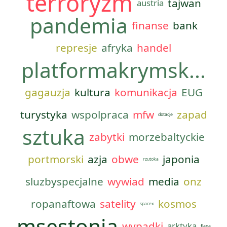
terroryzm
tajwan
austria
pandemia
finanse
bank
represje
afryka
handel
platformakrymsk...
gagauzja
kultura
komunikacja
EUG
turystyka
wspolpraca
mfw
zapad
dotacje
sztuka
zabytki
morzebaltyckie
portmorski
azja
obwe
japonia
rzutoka
sluzbyspecjalne
wywiad
media
onz
ropanaftowa
satelity
kosmos
spacex
msestonia
wypadki
arktyka
flaga