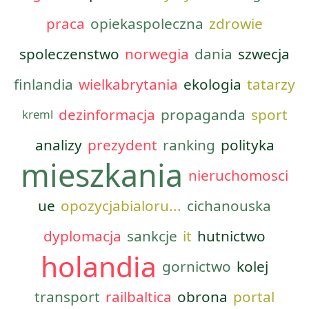
praca
opiekaspoleczna
zdrowie
spoleczenstwo
norwegia
dania
szwecja
finlandia
wielkabrytania
ekologia
tatarzy
dezinformacja
propaganda
sport
kreml
analizy
prezydent
ranking
polityka
mieszkania
nieruchomosci
ue
opozycjabialoru...
cichanouska
dyplomacja
sankcje
it
hutnictwo
holandia
gornictwo
kolej
transport
railbaltica
obrona
portal