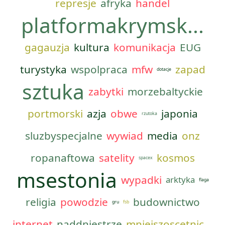
represje
afryka
handel
platformakrymsk...
gagauzja
kultura
komunikacja
EUG
turystyka
wspolpraca
mfw
zapad
dotacje
sztuka
zabytki
morzebaltyckie
portmorski
azja
obwe
japonia
rzutoka
sluzbyspecjalne
wywiad
media
onz
ropanaftowa
satelity
kosmos
spacex
msestonia
wypadki
arktyka
flaga
religia
powodzie
budownictwo
gru
fsb
internet
naddniestrze
mniejszoscetnic...