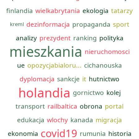
finlandia
wielkabrytania
ekologia
tatarzy
dezinformacja
propaganda
sport
kreml
analizy
prezydent
ranking
polityka
mieszkania
nieruchomosci
ue
opozycjabialoru...
cichanouska
dyplomacja
sankcje
it
hutnictwo
holandia
gornictwo
kolej
transport
railbaltica
obrona
portal
edukacja
wlochy
kanada
migracja
covid19
ekonomia
rumunia
historia