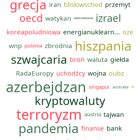
grecja
iran
bliskiwschod
przemyt
oecd
izrael
watykan
odszkodowanie
koreapoludniowa
energianuklearn...
oze
hiszpania
wnp
zbrodnia
polonia
szwajcaria
broń
waluta
giełda
RadaEuropy
uchodźcy
wojna
oubz
azerbejdzan
singapur
australia
nft
kryptowaluty
terroryzm
tajwan
austria
pandemia
finanse
bank