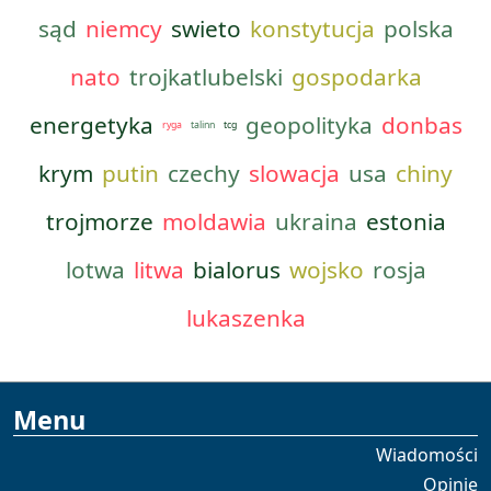
sąd
niemcy
swieto
konstytucja
polska
nato
trojkatlubelski
gospodarka
energetyka
geopolityka
donbas
ryga
talinn
tcg
krym
putin
czechy
slowacja
usa
chiny
trojmorze
moldawia
ukraina
estonia
lotwa
litwa
bialorus
wojsko
rosja
lukaszenka
Menu
Wiadomości
Opinie