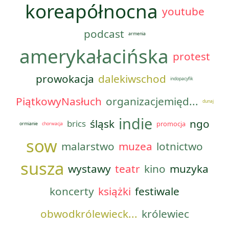
koreapółnocna
youtube
podcast
armenia
amerykałacińska
protest
prowokacja
dalekiwschod
indopacyfik
PiątkowyNasłuch
organizacjemięd...
dunaj
indie
śląsk
ngo
brics
promocja
ormianie
chorwacja
sow
malarstwo
muzea
lotnictwo
susza
wystawy
teatr
kino
muzyka
koncerty
książki
festiwale
obwodkrólewieck...
królewiec