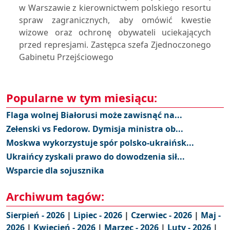
w Warszawie z kierownictwem polskiego resortu
spraw zagranicznych, aby omówić kwestie
wizowe oraz ochronę obywateli uciekających
przed represjami. Zastępca szefa Zjednoczonego
Gabinetu Przejściowego
Popularne w tym miesiącu:
Flaga wolnej Białorusi może zawisnąć na...
Zełenski vs Fedorow. Dymisja ministra ob...
Moskwa wykorzystuje spór polsko-ukraińsk...
Ukraińcy zyskali prawo do dowodzenia sił...
Wsparcie dla sojusznika
Archiwum tagów:
Sierpień - 2026
|
Lipiec - 2026
|
Czerwiec - 2026
|
Maj -
2026
|
Kwiecień - 2026
|
Marzec - 2026
|
Luty - 2026
|