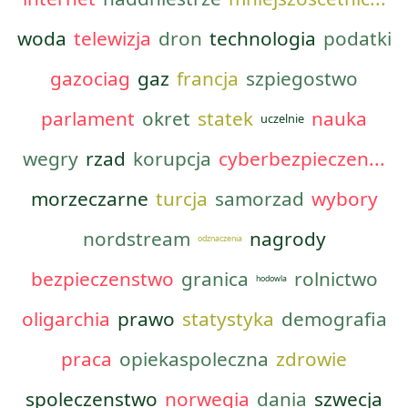
woda
telewizja
dron
technologia
podatki
gazociag
gaz
francja
szpiegostwo
parlament
okret
statek
nauka
uczelnie
wegry
rzad
korupcja
cyberbezpieczen...
morzeczarne
turcja
samorzad
wybory
nordstream
nagrody
odznaczenia
bezpieczenstwo
granica
rolnictwo
hodowla
oligarchia
prawo
statystyka
demografia
praca
opiekaspoleczna
zdrowie
spoleczenstwo
norwegia
dania
szwecja