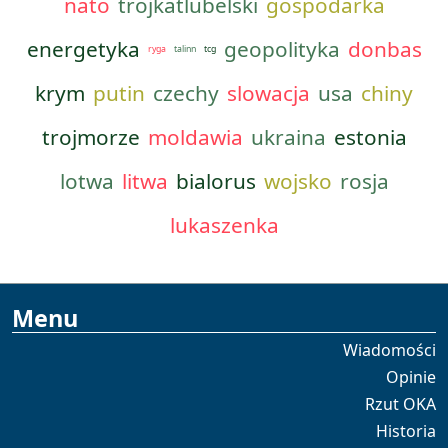
nato
trojkatlubelski
gospodarka
energetyka
geopolityka
donbas
ryga
talinn
tcg
krym
putin
czechy
slowacja
usa
chiny
trojmorze
moldawia
ukraina
estonia
lotwa
litwa
bialorus
wojsko
rosja
lukaszenka
Menu
Wiadomości
Opinie
Rzut OKA
Historia