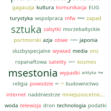
gagauzja
kultura
komunikacja
EUG
turystyka
wspolpraca
mfw
zapad
dotacje
sztuka
zabytki
morzebaltyckie
portmorski
azja
obwe
japonia
rzutoka
sluzbyspecjalne
wywiad
media
onz
ropanaftowa
satelity
kosmos
spacex
msestonia
wypadki
arktyka
flaga
religia
powodzie
budownictwo
gru
fsb
internet
naddniestrze
mniejszoscetnic...
woda
telewizja
dron
technologia
podatki