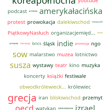
koreapółnocna
youtube
amerykałacińska
podcast
armenia
protest
prowokacja
dalekiwschod
indopacyfik
PiątkowyNasłuch
organizacjemięd...
dunaj
indie
śląsk
ngo
brics
promocja
ormianie
chorwacja
sow
malarstwo
muzea
lotnictwo
susza
wystawy
teatr
kino
muzyka
koncerty
książki
festiwale
obwodkrólewieck...
królewiec
grecja
iran
bliskiwschod
przemyt
oecd
izrael
watykan
odszkodowanie