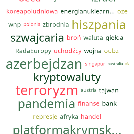
koreapoludniowa
energianuklearn...
oze
hiszpania
wnp
zbrodnia
polonia
szwajcaria
broń
waluta
giełda
RadaEuropy
uchodźcy
wojna
oubz
azerbejdzan
singapur
australia
nft
kryptowaluty
terroryzm
tajwan
austria
pandemia
finanse
bank
represje
afryka
handel
platformakrymsk...