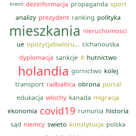
dezinformacja
propaganda
sport
kreml
analizy
prezydent
ranking
polityka
mieszkania
nieruchomosci
ue
opozycjabialoru...
cichanouska
dyplomacja
sankcje
it
hutnictwo
holandia
gornictwo
kolej
transport
railbaltica
obrona
portal
edukacja
wlochy
kanada
migracja
covid19
ekonomia
rumunia
historia
sąd
niemcy
swieto
konstytucja
polska