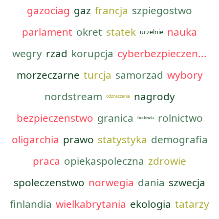
gazociag
gaz
francja
szpiegostwo
parlament
okret
statek
nauka
uczelnie
wegry
rzad
korupcja
cyberbezpieczen...
morzeczarne
turcja
samorzad
wybory
nordstream
nagrody
odznaczenia
bezpieczenstwo
granica
rolnictwo
hodowla
oligarchia
prawo
statystyka
demografia
praca
opiekaspoleczna
zdrowie
spoleczenstwo
norwegia
dania
szwecja
finlandia
wielkabrytania
ekologia
tatarzy