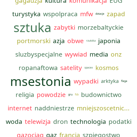
gagauzja
kultura
komunikacja
EUG
turystyka
wspolpraca
mfw
zapad
dotacje
sztuka
zabytki
morzebaltyckie
portmorski
azja
obwe
japonia
rzutoka
sluzbyspecjalne
wywiad
media
onz
ropanaftowa
satelity
kosmos
spacex
msestonia
wypadki
arktyka
flaga
religia
powodzie
budownictwo
gru
fsb
internet
naddniestrze
mniejszoscetnic...
woda
telewizja
dron
technologia
podatki
gazociag
gaz
francja
szpiegostwo