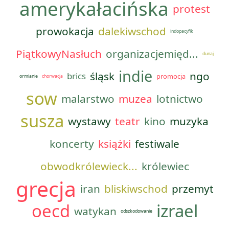
amerykałacińska
protest
prowokacja
dalekiwschod
indopacyfik
PiątkowyNasłuch
organizacjemięd...
dunaj
indie
śląsk
ngo
brics
promocja
ormianie
chorwacja
sow
malarstwo
muzea
lotnictwo
susza
wystawy
teatr
kino
muzyka
koncerty
książki
festiwale
obwodkrólewieck...
królewiec
grecja
iran
bliskiwschod
przemyt
oecd
izrael
watykan
odszkodowanie