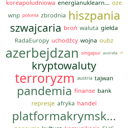
koreapoludniowa
energianuklearn...
oze
hiszpania
wnp
zbrodnia
polonia
szwajcaria
broń
waluta
giełda
RadaEuropy
uchodźcy
wojna
oubz
azerbejdzan
singapur
australia
nft
kryptowaluty
terroryzm
tajwan
austria
pandemia
finanse
bank
represje
afryka
handel
platformakrymsk...