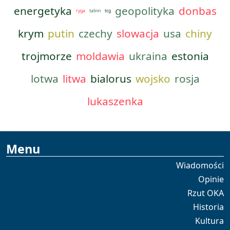
energetyka
geopolityka
donbas
ryga
talinn
tcg
krym
putin
czechy
slowacja
usa
chiny
trojmorze
moldawia
ukraina
estonia
lotwa
litwa
bialorus
wojsko
rosja
lukaszenka
Menu
Wiadomości
Opinie
Rzut OKA
Historia
Kultura