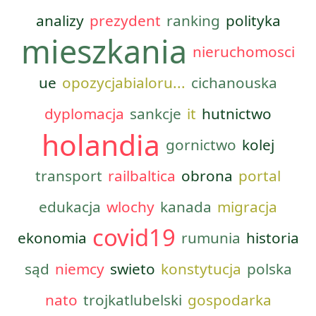
analizy
prezydent
ranking
polityka
mieszkania
nieruchomosci
ue
opozycjabialoru...
cichanouska
dyplomacja
sankcje
it
hutnictwo
holandia
gornictwo
kolej
transport
railbaltica
obrona
portal
edukacja
wlochy
kanada
migracja
covid19
ekonomia
rumunia
historia
sąd
niemcy
swieto
konstytucja
polska
nato
trojkatlubelski
gospodarka