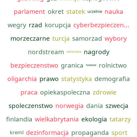
parlament
okret
statek
nauka
uczelnie
wegry
rzad
korupcja
cyberbezpieczen...
morzeczarne
turcja
samorzad
wybory
nordstream
nagrody
odznaczenia
bezpieczenstwo
granica
rolnictwo
hodowla
oligarchia
prawo
statystyka
demografia
praca
opiekaspoleczna
zdrowie
spoleczenstwo
norwegia
dania
szwecja
finlandia
wielkabrytania
ekologia
tatarzy
dezinformacja
propaganda
sport
kreml