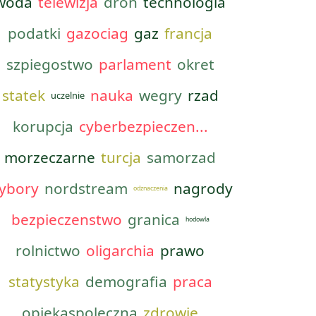
woda
telewizja
dron
technologia
podatki
gazociag
gaz
francja
szpiegostwo
parlament
okret
statek
nauka
wegry
rzad
uczelnie
korupcja
cyberbezpieczen...
morzeczarne
turcja
samorzad
ybory
nordstream
nagrody
odznaczenia
bezpieczenstwo
granica
hodowla
rolnictwo
oligarchia
prawo
statystyka
demografia
praca
opiekaspoleczna
zdrowie