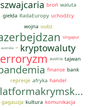
szwajcaria
broń
waluta
giełda
RadaEuropy
uchodźcy
wojna
oubz
azerbejdzan
singapur
kryptowaluty
australia
nft
terroryzm
tajwan
austria
pandemia
finanse
bank
represje
afryka
handel
latformakrymsk...
gagauzja
kultura
komunikacja