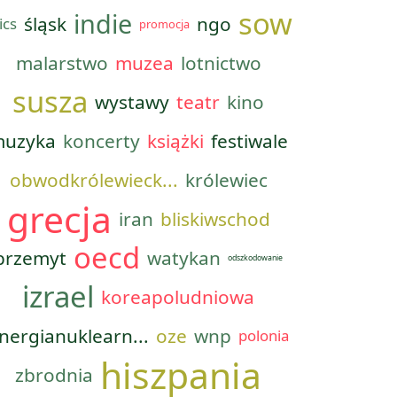
sow
indie
śląsk
ngo
ics
promocja
malarstwo
muzea
lotnictwo
susza
wystawy
teatr
kino
uzyka
koncerty
książki
festiwale
obwodkrólewieck...
królewiec
grecja
iran
bliskiwschod
oecd
przemyt
watykan
odszkodowanie
izrael
koreapoludniowa
nergianuklearn...
oze
wnp
polonia
hiszpania
zbrodnia