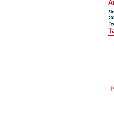
A
Si
20
Cz
T
p