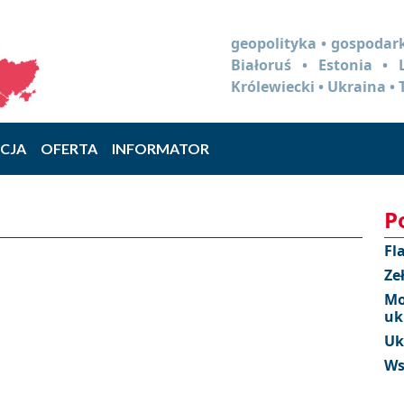
geopolityka • gospodark
Białoruś • Estonia •
Królewiecki • Ukraina • 
CJA
OFERTA
INFORMATOR
P
Fl
Ze
Mo
uk
Uk
Ws