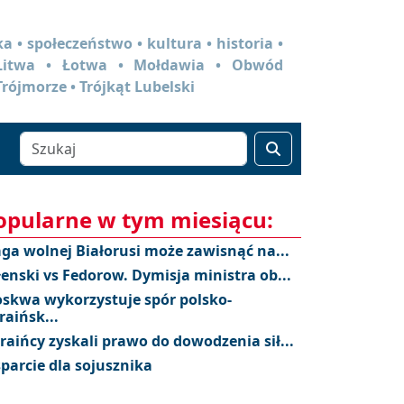
a • społeczeństwo • kultura • historia •
 Litwa • Łotwa • Mołdawia • Obwód
Trójmorze • Trójkąt Lubelski
opularne w tym miesiącu:
aga wolnej Białorusi może zawisnąć na...
łenski vs Fedorow. Dymisja ministra ob...
skwa wykorzystuje spór polsko-
raińsk...
raińcy zyskali prawo do dowodzenia sił...
parcie dla sojusznika