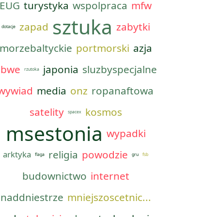
EUG
turystyka
wspolpraca
mfw
sztuka
zapad
zabytki
dotacje
morzebaltyckie
portmorski
azja
obwe
japonia
sluzbyspecjalne
rzutoka
wywiad
media
onz
ropanaftowa
satelity
kosmos
spacex
msestonia
wypadki
religia
powodzie
arktyka
flaga
gru
fsb
budownictwo
internet
naddniestrze
mniejszoscetnic...