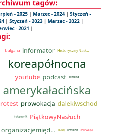
rchiwum tagów:
erpień - 2025
|
Marzec - 2024
|
Styczeń -
24
|
Styczeń - 2023
|
Marzec - 2022
|
erwiec - 2021
|
agi:
informator
bulgaria
HistorycznyNasł...
koreapółnocna
youtube
podcast
armenia
amerykałacińska
rotest
prowokacja
dalekiwschod
PiątkowyNasłuch
indopacyfik
organizacjemięd...
dunaj
ormianie
chorwacja