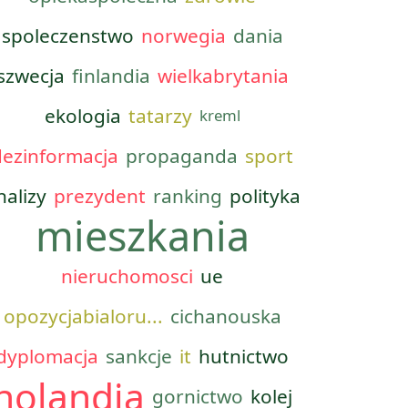
spoleczenstwo
norwegia
dania
szwecja
finlandia
wielkabrytania
ekologia
tatarzy
kreml
dezinformacja
propaganda
sport
nalizy
prezydent
ranking
polityka
mieszkania
nieruchomosci
ue
opozycjabialoru...
cichanouska
dyplomacja
sankcje
it
hutnictwo
holandia
gornictwo
kolej