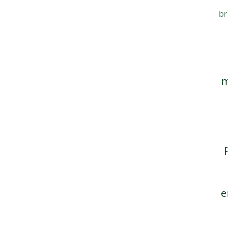
br
m
e