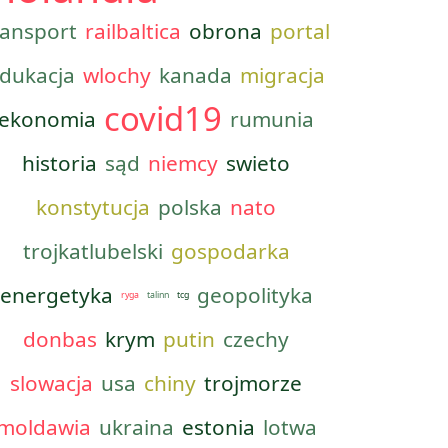
ransport
railbaltica
obrona
portal
dukacja
wlochy
kanada
migracja
covid19
ekonomia
rumunia
historia
sąd
niemcy
swieto
konstytucja
polska
nato
trojkatlubelski
gospodarka
energetyka
geopolityka
ryga
talinn
tcg
donbas
krym
putin
czechy
slowacja
usa
chiny
trojmorze
moldawia
ukraina
estonia
lotwa