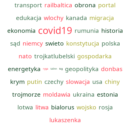
transport
railbaltica
obrona
portal
edukacja
wlochy
kanada
migracja
covid19
ekonomia
rumunia
historia
sąd
niemcy
swieto
konstytucja
polska
nato
trojkatlubelski
gospodarka
energetyka
geopolityka
donbas
ryga
talinn
tcg
krym
putin
czechy
slowacja
usa
chiny
trojmorze
moldawia
ukraina
estonia
lotwa
litwa
bialorus
wojsko
rosja
lukaszenka