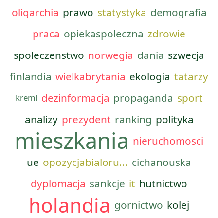
oligarchia
prawo
statystyka
demografia
praca
opiekaspoleczna
zdrowie
spoleczenstwo
norwegia
dania
szwecja
finlandia
wielkabrytania
ekologia
tatarzy
dezinformacja
propaganda
sport
kreml
analizy
prezydent
ranking
polityka
mieszkania
nieruchomosci
ue
opozycjabialoru...
cichanouska
dyplomacja
sankcje
it
hutnictwo
holandia
gornictwo
kolej