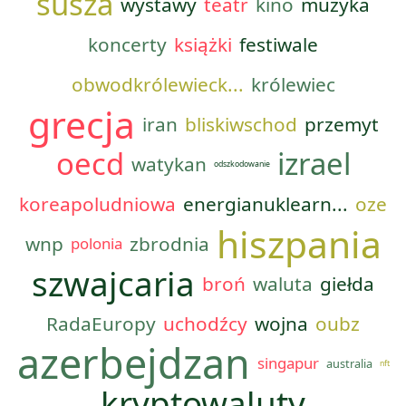
susza
wystawy
teatr
kino
muzyka
koncerty
książki
festiwale
obwodkrólewieck...
królewiec
grecja
iran
bliskiwschod
przemyt
oecd
izrael
watykan
odszkodowanie
koreapoludniowa
energianuklearn...
oze
hiszpania
wnp
zbrodnia
polonia
szwajcaria
broń
waluta
giełda
RadaEuropy
uchodźcy
wojna
oubz
azerbejdzan
singapur
australia
nft
kryptowaluty