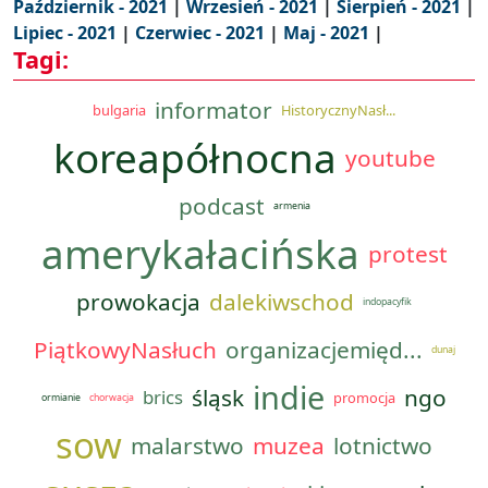
Październik - 2021
|
Wrzesień - 2021
|
Sierpień - 2021
|
Lipiec - 2021
|
Czerwiec - 2021
|
Maj - 2021
|
Tagi:
informator
bulgaria
HistorycznyNasł...
koreapółnocna
youtube
podcast
armenia
amerykałacińska
protest
prowokacja
dalekiwschod
indopacyfik
PiątkowyNasłuch
organizacjemięd...
dunaj
indie
śląsk
ngo
brics
promocja
ormianie
chorwacja
sow
malarstwo
muzea
lotnictwo