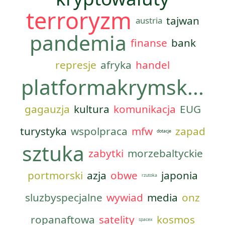
terroryzm
tajwan
austria
pandemia
finanse
bank
represje
afryka
handel
platformakrymsk...
gagauzja
kultura
komunikacja
EUG
turystyka
wspolpraca
mfw
zapad
dotacje
sztuka
zabytki
morzebaltyckie
portmorski
azja
obwe
japonia
rzutoka
sluzbyspecjalne
wywiad
media
onz
ropanaftowa
satelity
kosmos
spacex