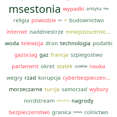
msestonia
wypadki
arktyka
flaga
religia
powodzie
budownictwo
gru
fsb
internet
naddniestrze
mniejszoscetnic...
woda
telewizja
dron
technologia
podatki
gazociag
gaz
francja
szpiegostwo
parlament
okret
statek
nauka
uczelnie
wegry
rzad
korupcja
cyberbezpieczen...
morzeczarne
turcja
samorzad
wybory
nordstream
nagrody
odznaczenia
bezpieczenstwo
granica
rolnictwo
hodowla